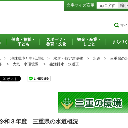
文字サイズ変更
元に戻す
縮小
サイ
健康・福祉・
スポーツ・
観光・産業・
犯
まちづく
子ども
教育・文化
しごと
境
>
地球環境と生活環境
>
水道・特定建築物
>
水道
>
三重県の
部
>
大気・水環境課
>
生活排水・水道班
令和３年度 三重県の水道概況