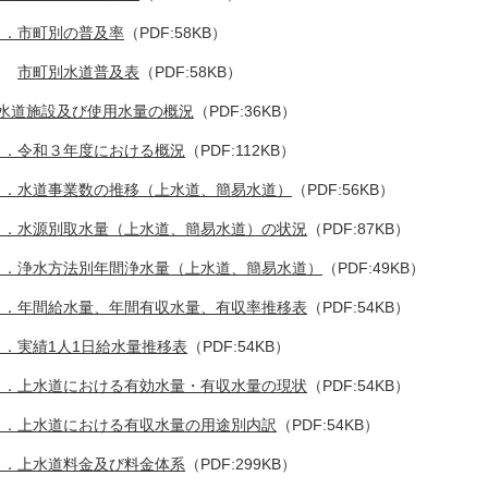
．市町別の普及率
（PDF:58KB）
市町別水道普及表
（PDF:58KB）
 水道施設及び使用水量の概況
（PDF:36KB）
１．令和３年度における概況
（PDF:112KB）
２．水道事業数の推移（上水道、簡易水道）
（PDF:56KB）
３．水源別取水量（上水道、簡易水道）の状況
（PDF:87KB）
４．浄水方法別年間浄水量（上水道、簡易水道）
（PDF:49KB）
５．年間給水量、年間有収水量、有収率推移表
（PDF:54KB）
６．実績1人1日給水量推移表
（PDF:54KB）
７．上水道における有効水量・有収水量の現状
（PDF:54KB）
８．上水道における有収水量の用途別内訳
（PDF:54KB）
９．上水道料金及び料金体系
（PDF:299KB）