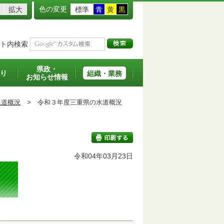
色の変更
拡大
標準
青
黄
黒
ト内検索
県政・
り
組織・業務
お知らせ情報
水道概況
>
令和３年度三重県の水道概況
令和04年03月23日
印刷する