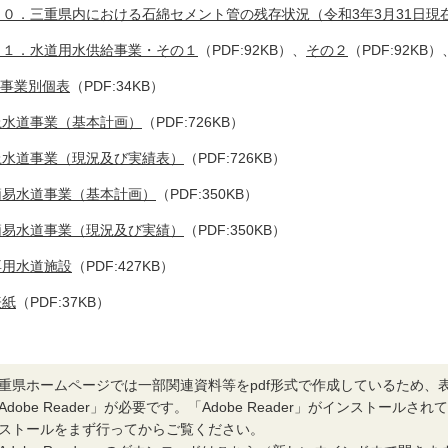
１０．三重県内における石綿セメント管の残存状況（令和3年3月31日現
１１．水道用水供給事業・その１
（PDF:92KB）、
その２
（PDF:92KB）
I 事業別個表
（PDF:34KB）
上水道事業（基本計画）
（PDF:726KB）
上水道事業（現況及び実績表）
（PDF:726KB）
簡易水道事業（基本計画）
（PDF:350KB）
簡易水道事業（現況及び実績）
（PDF:350KB）
専用水道施設
（PDF:427KB）
表紙
（PDF:37KB）
重県ホームページでは一部関連資料等をpdf形式で作成しているため、
Adobe Reader」が必要です。「Adobe Reader」がインストール
ストールをまず行ってからご覧ください。