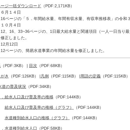
ページ一括ダウンロード
（PDF:2,171KB）
 ６月１４日
6ページの「５．年間給水量、年間有収水量、有収率推移表」の令和３
 １０月４日
2、16、33~36ページの、1日最大給水量と関連項目（一人一日当り
正しました。
12月12日
2ページの、簡易水道事業の年間給水量を修正しました。
紙
（PDF:3KB） |
目次
（PDF:68KB）
えがき
（PDF:126KB） |
凡例
（PDF:115KB） |
用語の定義
（PDF:115KB）
水道の普及状況
（PDF:34KB）
１．給水人口及び普及率の推移
（PDF:144KB）
給水人口及び普及率の推移（グラフ）
（PDF:144KB）
水道種別給水人口の推移（グラフ）
（PDF:144KB）
．水道種別給水人口
（PDF:58KB）