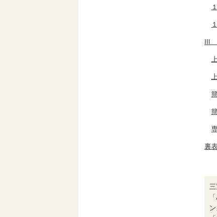
II
裏
三
「
ン