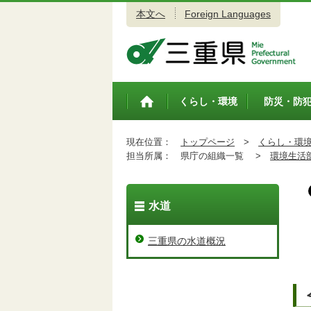
本文へ
Foreign Languages
三重県公式ウェブサイト
くらし・環境
防災・防
トップペ
ージ
現在位置：
トップページ
>
くらし・環
担当所属：
県庁の組織一覧 >
環境生活
水道
三重県の水道概況