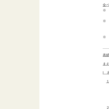
全
※
1
※
1
修
※ 
1
表
ま
I 
２