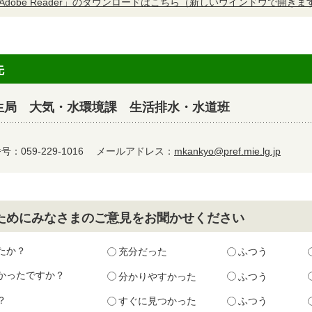
Adobe Reader」のダウンロードはこちら（新しいウインドウで開きま
先
生局 大気・水環境課 生活排水・水道班
：059-229-1016
メールアドレス：
mkankyo@pref.mie.lg.jp
ためにみなさまのご意見をお聞かせください
たか？
充分だった
ふつう
かったですか？
分かりやすかった
ふつう
？
すぐに見つかった
ふつう