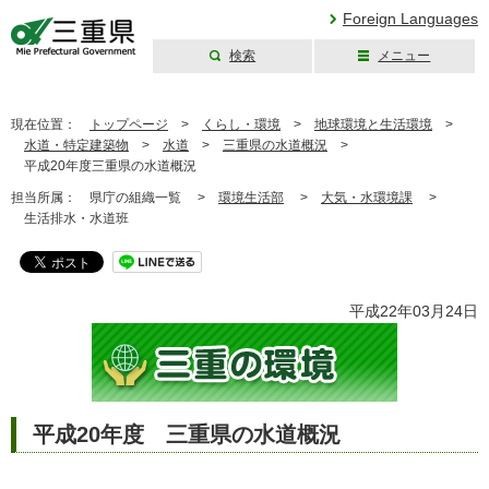
Foreign Languages
検索
メニュー
三重県公式ウェブ
サイト
現在位置：
トップページ
>
くらし・環境
>
地球環境と生活環境
>
水道・特定建築物
>
水道
>
三重県の水道概況
>
平成20年度三重県の水道概況
担当所属：
県庁の組織一覧 >
環境生活部
>
大気・水環境課
>
生活排水・水道班
平成22年03月24日
平成20年度 三重県の水道概況