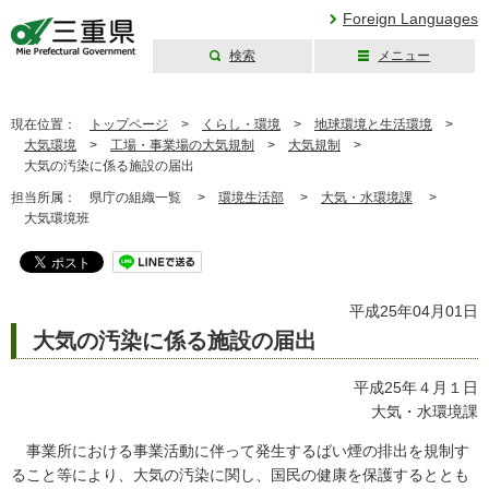
Foreign Languages
検索
メニュー
三重県公式ウェブ
サイト
現在位置：
トップページ
>
くらし・環境
>
地球環境と生活環境
>
大気環境
>
工場・事業場の大気規制
>
大気規制
>
大気の汚染に係る施設の届出
担当所属：
県庁の組織一覧 >
環境生活部
>
大気・水環境課
>
大気環境班
平成25年04月01日
大気の汚染に係る施設の届出
平成25年４月１日
大気・水環境課
事業所における事業活動に伴って発生するばい煙の排出を規制す
ること等により、大気の汚染に関し、国民の健康を保護するととも