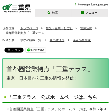
Foreign Languages
検索
メニュー
三重県公式ウェブ
サイト
現在位置：
トップページ
>
観光・産業・しごと
>
営業活動
>
首都圏営業拠点「三重テラス」
担当所属：
県庁の組織一覧 >
雇用経済部
>
県産品振興課
首都圏営業拠点「三重テラス」
東京・日本橋から三重の情報を発信！
「三重テラス」公式ホームページはこちら
※首都圏営業拠点「三重テラス」のホームページは、令和５年９