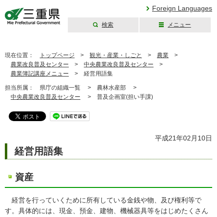
Foreign Languages
検索
メニュー
三重県公式ウェブ
サイト
現在位置：
トップページ
>
観光・産業・しごと
>
農業
>
農業改良普及センター
>
中央農業改良普及センター
>
農業簿記講座メニュー
>
経営用語集
担当所属：
県庁の組織一覧 >
農林水産部 >
中央農業改良普及センター
>
普及企画室(担い手課)
平成21年02月10日
経営用語集
資産
経営を行っていくために所有している金銭や物、及び権利等で
す。具体的には、現金、預金、建物、機械器具等をはじめたくさん