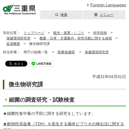
Foreign Languages
検索
メニュー
三重県公式ウェブ
サイト
現在位置：
トップページ
>
観光・産業・しごと
>
科学技術
>
保健環境研究所
>
概要・沿革・交通案内・研究活動に関する規程
>
各課概要
>
微生物研究課
担当所属：
県庁の組織一覧 >
医療保健部
>
保健環境研究所
平成31年04月01日
微生物研究課
細菌の調査研究・試験検査
★細菌性食中毒の予防に関する研究をしています。
★耐熱性溶血毒（TDH）を産生する腸炎ビブリオの検出法に関する