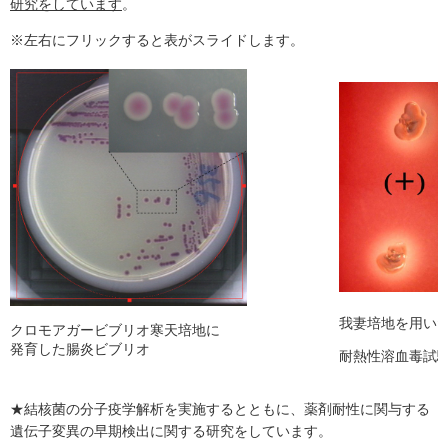
研究をしています
。
※左右にフリックすると表がスライドします。
我妻培地を用い
クロモアガービブリオ寒天培地に
発育した腸炎ビブリオ
耐熱性溶血毒試
★結核菌の分子疫学解析を実施するとともに、薬剤耐性に関与する
遺伝子変異の早期検出に関する研究をしています。