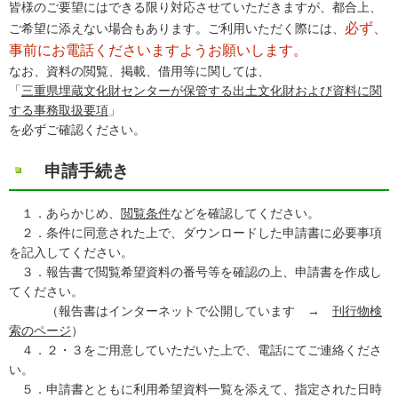
皆様のご要望にはできる限り対応させていただきますが、都合上、
必ず、
ご希望に添えない場合もあります。ご利用いただく際には、
事前にお電話くださいますようお願いします。
なお、資料の閲覧、掲載、借用等に関しては、
「
三重県埋蔵文化財センターが保管する出土文化財および資料に関
する事務取扱要項
」
を必ずご確認ください。
申請手続き
１．あらかじめ、
閲覧条件
などを確認してください。
２．条件に同意された上で、ダウンロードした申請書に必要事項
を記入してください。
３．報告書で閲覧希望資料の番号等を確認の上、申請書を作成し
てください。
（報告書はインターネットで公開しています →
刊行物検
索のページ
）
４．２・３をご用意していただいた上で、電話にてご連絡くださ
い。
５．申請書とともに利用希望資料一覧を添えて、指定された日時