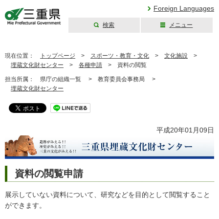
Foreign Languages
検索
メニュー
三重県公式ウェブ
サイト
現在位置：
トップページ
>
スポーツ・教育・文化
>
文化施設
>
埋蔵文化財センター
>
各種申請
>
資料の閲覧
担当所属：
県庁の組織一覧 >
教育委員会事務局 >
埋蔵文化財センター
平成20年01月09日
資料の閲覧申請
展示していない資料について、研究などを目的として閲覧すること
ができます。