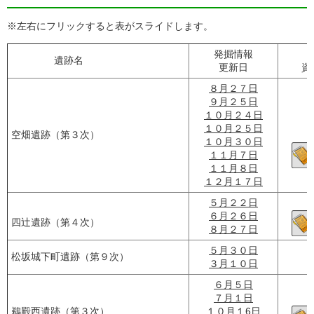
※左右にフリックすると表がスライドします。
発掘情報
遺跡名
更新日
資
８月２７日
９月２５日
１０月２４日
１０月２５日
空畑遺跡（第３次）
１０月３０日
１１月７日
１１月８日
１２月１７日
５月２２日
６月２６日
四辻遺跡（第４次）
８月２７日
５月３０日
松坂城下町遺跡（第９次）
３月１０日
６月５日
７月１日
鵜殿西遺跡（第３次）
１０月１6日