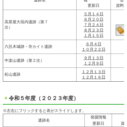
遺跡名
報
更新日
資料
５月１４日
６月２０日
高茶屋大垣内遺跡（第７
７月２４日
次）
８月２３日
１月１５日
６月４日
六呂木城跡・寺カイト遺跡
１０月２２日
９月１３日
中楽山遺跡（第２次）
１２月９日
１２月１３日
松山遺跡
１２月１６日
令和５年度（２０２３年度）
※左右にフリックすると表がスライドします。
発掘情報
遺跡名
更新日
資