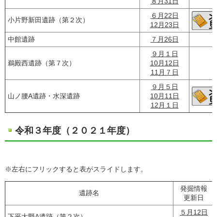
８月31日
６月22日
小片野新田遺跡（第２次）
12月23日
中館遺跡
７月26日
９月１日
鵜殿西遺跡（第７次）
10月12日
11月７日
９月５日
山ノ腰A遺跡・水深遺跡
10月11日
12月１日
令和３年度（２０２１年度）
※左右にフリックすると表がスライドします。
発掘情報
遺跡名
更新日
５月12日
下平大野A遺跡（第２次）