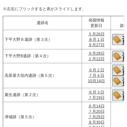
※左右にフリックすると表がスライドします。
発掘情報
遺跡名
更新日
資
５月26日
下平大野Ｂ遺跡（第３次）
８月１日
９月27日
９月28日
下平大野B遺跡（第４次）
１月12日
６月２日
高茶屋大垣内遺跡（第５次）
７月４日
10月14日
６月３日
薦生遺跡（第２次）
７月19日
６月14日
７月20日
津城跡（第５次）
７月25日
８月30日