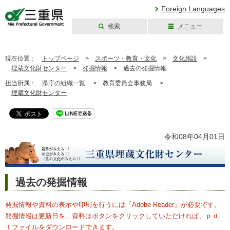
Foreign Languages
検索
メニュー
三重県公式ウェブ
サイト
現在位置：
トップページ
>
スポーツ・教育・文化
>
文化施設
>
埋蔵文化財センター
>
発掘情報
>
過去の発掘情報
担当所属：
県庁の組織一覧 >
教育委員会事務局 >
埋蔵文化財センター
令和08年04月01日
過去の発掘情報
発掘情報や資料の表示や印刷を行うには「Adobe Reader」が必要です。
発掘情報は更新日を、資料はボタンをクリックしていただければ、ｐｄ
ｆファイルをダウンロードできます。