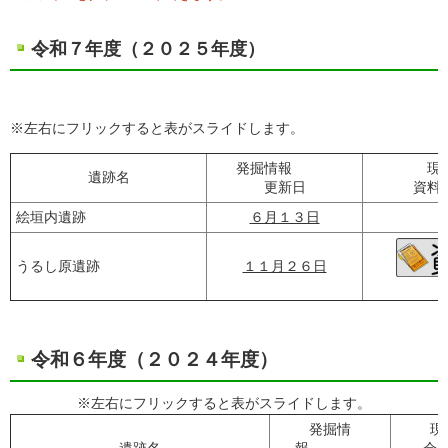
令和７年度（２０２５年度）
※左右にフリックすると表がスライドします。
発掘情報
現
遺跡名
更新日
資料
絵垣内遺跡
６月１３日
うるし原遺跡
１１月２６日
令和６年度（２０２４年度）
※左右にフリックすると表がスライドします。
発掘情
現