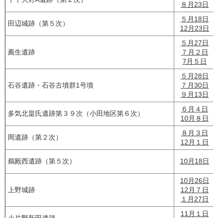
８月23日
５月18日
田辺城跡（第５次）
12月23日
５月27日
薦生遺跡
７月２日
7月５日
５月28日
石谷遺跡・石谷古墳群1号墳
７月30日
９月13日
６月４日
多気北畠氏遺跡第３９次（小田地区第６次）
10月８日
８月３日
岡遺跡（第２次）
12月１日
鵜殿西遺跡（第５次）
10月18日
10月26日
上野城跡
12月７日
１月27日
11月１日