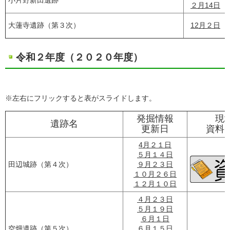
小片野新田遺跡
２月14日
大蓮寺遺跡（第３次）
12月２日
令和２年度（２０２０年度）
※左右にフリックすると表がスライドします。
発掘情報
現
遺跡名
更新日
資料
4月２１日
５月１４日
田辺城跡（第４次）
９月２３日
１０月２６日
１２月１０日
４月２３日
５月１９日
６月１日
空畑遺跡（第５次）
６月１５日