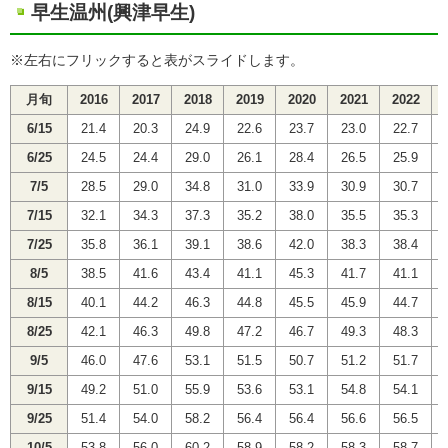
早生温州(興津早生)
※左右にフリックすると表がスライドします。
月旬
2016
2017
2018
2019
2020
2021
2022
6/15
21.4
20.3
24.9
22.6
23.7
23.0
22.7
6/25
24.5
24.4
29.0
26.1
28.4
26.5
25.9
7/5
28.5
29.0
34.8
31.0
33.9
30.9
30.7
7/15
32.1
34.3
37.3
35.2
38.0
35.5
35.3
7/25
35.8
36.1
39.1
38.6
42.0
38.3
38.4
8/5
38.5
41.6
43.4
41.1
45.3
41.7
41.1
8/15
40.1
44.2
46.3
44.8
45.5
45.9
44.7
8/25
42.1
46.3
49.8
47.2
46.7
49.3
48.3
9/5
46.0
47.6
53.1
51.5
50.7
51.2
51.7
9/15
49.2
51.0
55.9
53.6
53.1
54.8
54.1
9/25
51.4
54.0
58.2
56.4
56.4
56.6
56.5