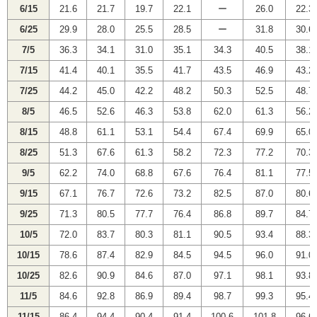
6/15
21.6
21.7
19.7
22.1
ー
26.0
22.3
6/25
29.9
28.0
25.5
28.5
ー
31.8
30.6
7/5
36.3
34.1
31.0
35.1
34.3
40.5
38.1
7/15
41.4
40.1
35.5
41.7
43.5
46.9
43.2
7/25
44.2
45.0
42.2
48.2
50.3
52.5
48.7
8/5
46.5
52.6
46.3
53.8
62.0
61.3
56.2
8/15
48.8
61.1
53.1
54.4
67.4
69.9
65.0
8/25
51.3
67.6
61.3
58.2
72.3
77.2
70.3
9/5
62.2
74.0
68.8
67.6
76.4
81.1
77.5
9/15
67.1
76.7
72.6
73.2
82.5
87.0
80.6
9/25
71.3
80.5
77.7
76.4
86.8
89.7
84.7
10/5
72.0
83.7
80.3
81.1
90.5
93.4
88.3
10/15
78.6
87.4
82.9
84.5
94.5
96.0
91.0
10/25
82.6
90.9
84.6
87.0
97.1
98.1
93.8
11/5
84.6
92.8
86.9
89.4
98.7
99.3
95.4