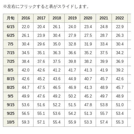
※左右にフリックすると表がスライドします。
月旬
2016
2017
2018
2019
2020
2021
2022
2
6/15
22.0
20.4
26.1
24.0
23.4
24.8
22.9
2
6/25
26.1
23.9
30.4
27.9
27.5
28.7
26.3
2
7/5
30.4
29.6
35.0
32.8
31.9
33.4
30.4
3
7/15
34.5
35.1
36.3
36.6
35.2
37.5
34.2
3
7/25
38.4
37.6
37.5
39.8
38.2
39.9
36.9
3
8/5
42.0
42.6
41.2
41.7
41.3
41.9
39.2
3
8/15
42.6
45.2
43.6
44.9
40.7
45.7
42.6
4
8/25
44.7
47.5
46.5
46.9
41.3
48.9
45.7
4
9/5
49.9
47.6
49.2
50.2
45.2
49.7
48.9
5
9/15
53.6
51.6
52.2
51.5
47.8
53.8
51.0
5
9/25
56.5
55.1
53.6
54.2
51.3
55.7
53.4
5
10/5
59.3
57.1
55.4
55.9
53.3
57.4
55.3
5