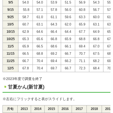
9/5
54.0
54.0
53.9
51.5
56.9
54.3
55.
9/15
55.8
57.1
57.8
56.0
60.8
56.7
57.
9/25
58.7
61.0
61.1
59.6
63.3
60.0
61.
10/5
60.7
63.1
64.3
62.0
65.9
63.1
63.
10/15
62.9
64.6
66.4
64.4
67.7
64.9
65.
10/25
65.3
65.6
66.8
65.9
68.8
66.8
67.
11/5
65.9
66.5
68.6
66.1
69.4
67.0
67.
11/15
66.5
68.8
69.2
66.7
70.7
67.5
68.
11/25
66.7
70.4
69.4
66.2
71.1
68.2
69.
12/5
67.8
70.4
69.7
66.7
72.3
68.4
70.
※2023年度で調査を終了
甘夏かん(新甘夏)
※左右にフリックすると表がスライドします。
月旬
2013
2014
2015
2016
2017
2018
2019