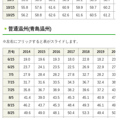
10/5
53.8
56.0
60.2
58.9
58.2
58.3
58.7
10/15
55.8
57.6
61.6
60.9
59.9
59.7
60.2
10/25
56.2
58.8
62.6
62.6
61.6
60.5
61.2
普通温州(青島温州)
※左右にフリックすると表がスライドします。
月旬
2014
2015
2016
2017
2018
2019
202
6/15
19.0
19.6
19.3
18.0
22.8
18.2
23.
6/25
23.7
24.1
23.5
22.5
26.9
22.9
27.
7/5
27.9
28.4
28.2
27.8
32.7
28.2
33.
7/15
31.7
31.6
33.5
34.3
36.7
32.4
38.
7/25
35.8
36.7
38.9
38.2
39.6
37.2
43.
8/5
41.4
39.0
43.5
45.3
45.1
40.9
47.
8/15
46.2
43.7
45.3
48.4
49.3
46.1
49.
8/25
49.6
49.0
48.1
50.4
53.3
49.4
50.