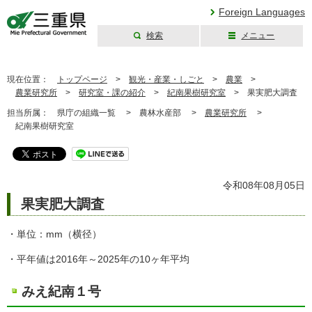
Foreign Languages
検索
メニュー
三重県公式ウェブ
サイト
現在位置：
トップページ
>
観光・産業・しごと
>
農業
>
農業研究所
>
研究室・課の紹介
>
紀南果樹研究室
>
果実肥大調査
担当所属：
県庁の組織一覧 >
農林水産部 >
農業研究所
>
紀南果樹研究室
令和08年08月05日
果実肥大調査
・単位：mm（横径）
・平年値は2016年～2025年の10ヶ年平均
みえ紀南１号