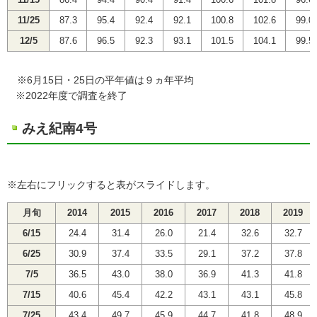
11/15
86.4
94.4
90.4
91.4
100.6
101.8
96.6
11/25
87.3
95.4
92.4
92.1
100.8
102.6
99.0
12/5
87.6
96.5
92.3
93.1
101.5
104.1
99.5
※6月15日・25日の平年値は９ヵ年平均
※2022年度で調査を終了
みえ紀南4号
※左右にフリックすると表がスライドします。
月旬
2014
2015
2016
2017
2018
2019
6/15
24.4
31.4
26.0
21.4
32.6
32.7
6/25
30.9
37.4
33.5
29.1
37.2
37.8
7/5
36.5
43.0
38.0
36.9
41.3
41.8
7/15
40.6
45.4
42.2
43.1
43.1
45.8
7/25
43.4
49.7
45.9
44.7
41.8
48.9