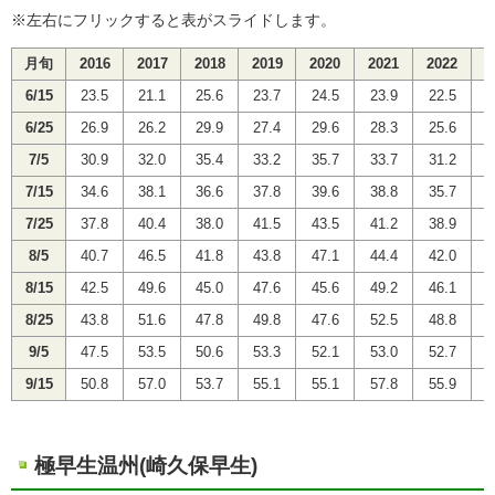
※左右にフリックすると表がスライドします。
月旬
2016
2017
2018
2019
2020
2021
2022
2
6/15
23.5
21.1
25.6
23.7
24.5
23.9
22.5
2
6/25
26.9
26.2
29.9
27.4
29.6
28.3
25.6
2
7/5
30.9
32.0
35.4
33.2
35.7
33.7
31.2
3
7/15
34.6
38.1
36.6
37.8
39.6
38.8
35.7
3
7/25
37.8
40.4
38.0
41.5
43.5
41.2
38.9
3
8/5
40.7
46.5
41.8
43.8
47.1
44.4
42.0
4
8/15
42.5
49.6
45.0
47.6
45.6
49.2
46.1
4
8/25
43.8
51.6
47.8
49.8
47.6
52.5
48.8
4
9/5
47.5
53.5
50.6
53.3
52.1
53.0
52.7
5
9/15
50.8
57.0
53.7
55.1
55.1
57.8
55.9
5
極早生温州(崎久保早生)