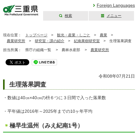
Foreign Languages
検索
メニュー
三重県公式ウェブ
サイト
現在位置：
トップページ
>
観光・産業・しごと
>
農業
>
農業研究所
>
研究室・課の紹介
>
紀南果樹研究室
>
生理落果調査
担当所属：
県庁の組織一覧 >
農林水産部 >
農業研究所
令和08年07月21日
生理落果調査
・数値は40㎝×40㎝の枡６つに３日間で入った落果数
・平年値は2016年～2025年までの10ヶ年平均
極早生温州（みえ紀南1号）