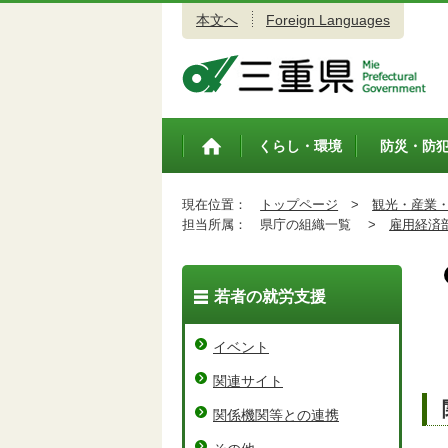
本文へ
Foreign Languages
三重県公式ウェブサイト
くらし・環境
防災・防
トップペ
ージ
現在位置：
トップページ
>
観光・産業
担当所属：
県庁の組織一覧 >
雇用経済
若者の就労支援
イベント
関連サイト
関係機関等との連携