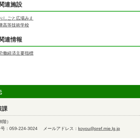
関連施設
おしごと広場みえ
津高等技術学校
関連情報
労働経済主要指標
先
策課
8階）
：059-224-3024
メールアドレス：
koyou@pref.mie.lg.jp