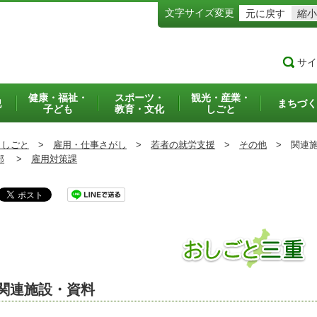
文字サイズ変更
元に戻す
縮小
サイ
健康・福祉・
スポーツ・
観光・産業・
犯
まちづく
子ども
教育・文化
しごと
・しごと
>
雇用・仕事さがし
>
若者の就労支援
>
その他
>
関連施
部
>
雇用対策課
関連施設・資料