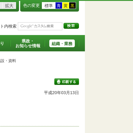
色の変更
拡大
標準
青
黄
黒
ト内検索
県政・
り
組織・業務
お知らせ情報
設・資料
平成20年03月13日
印刷する