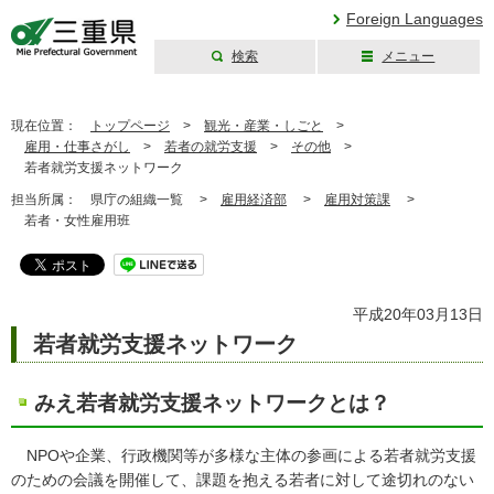
Foreign Languages
検索
メニュー
三重県公式ウェブ
サイト
現在位置：
トップページ
>
観光・産業・しごと
>
雇用・仕事さがし
>
若者の就労支援
>
その他
>
若者就労支援ネットワーク
担当所属：
県庁の組織一覧 >
雇用経済部
>
雇用対策課
>
若者・女性雇用班
平成20年03月13日
若者就労支援ネットワーク
みえ若者就労支援ネットワークとは？
NPOや企業、行政機関等が多様な主体の参画による若者就労支援
のための会議を開催して、課題を抱える若者に対して途切れのない