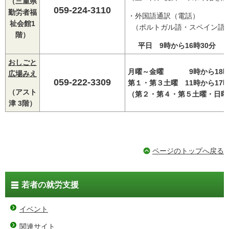
（三重県
059‐224‐3110
勤労者福
・外国語通訳（電話）
祉会館1
（ポルトガル語・スペイン語
階）
平日 9時から16時30分
おしごと
月曜～金曜 9時から18
広場みえ
059-222-3309
第１・第３土曜 11時から17
（アスト
（第２・第４・第５土曜・日曜
津 3階）
ページのトップへ戻る
若者の就労支援
イベント
関連サイト