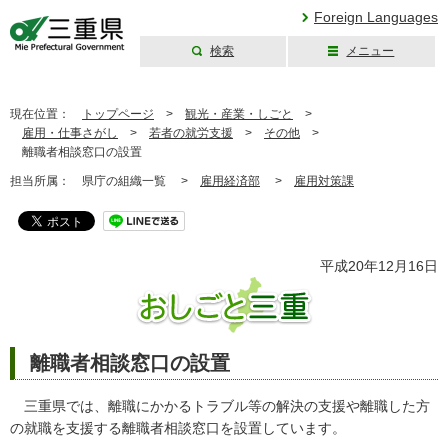
Foreign Languages
検索
メニュー
三重県公式ウェブ
サイト
現在位置：
トップページ
>
観光・産業・しごと
>
雇用・仕事さがし
>
若者の就労支援
>
その他
>
離職者相談窓口の設置
担当所属：
県庁の組織一覧 >
雇用経済部
>
雇用対策課
平成20年12月16日
離職者相談窓口の設置
三重県では、離職にかかるトラブル等の解決の支援や離職した方
の就職を支援する離職者相談窓口を設置しています。