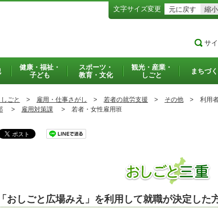
文字サイズ変更
元に戻す
縮小
サイ
健康・福祉・
スポーツ・
観光・産業・
犯
まちづく
子ども
教育・文化
しごと
・しごと
>
雇用・仕事さがし
>
若者の就労支援
>
その他
>
利用者
部
>
雇用対策課
>
若者・女性雇用班
「おしごと広場みえ」を利用して就職が決定した