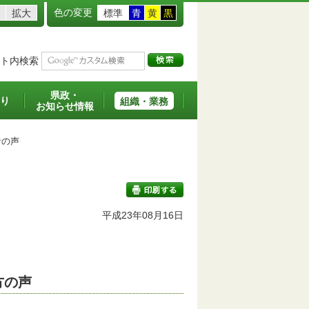
色の変更
拡大
標準
青
黄
黒
ト内検索
県政・
り
組織・業務
お知らせ情報
の声
平成23年08月16日
印刷する
方の声