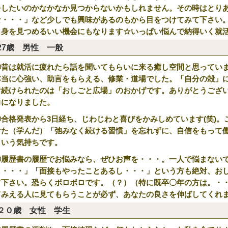
をしたいのかなかなか見つからないかもしれません。その時はとり
な・・・」など少しでも興味があるのもから目をつけてみて下さい。自
自身を見つめるいい機会にもなります☆いっぱい悩んで納得いく就
27歳 男性 一般
①昔は就活に疲れたら話を聞いてもらいに来る癒し空間と思ってい
本当に心強い、助言をもらえる、修業・道場でした。「自分の殻」
け続けられたのは「おしごと広場」のおかげです。ありがとうござ
力になりました。
②合格発表から3日経ち、じわじわと喜びをかみしめています(笑)
けた（学んだ）「弛みなく続ける習慣」を忘れずに、自信をもって
という気持ちです。
③履歴書の履歴でお悩みなら、ぜひお声を・・・。一人で悩まない
し・・・」「面接もやったことあるし・・・」という方も絶対、お
て下さい。恐らくボロボロです。（？）（特に既卒〇年の方は。・
てみえる人に見てもらうことが必ず、あなたの良さを伸ばしてくれ
２０歳 女性 学生