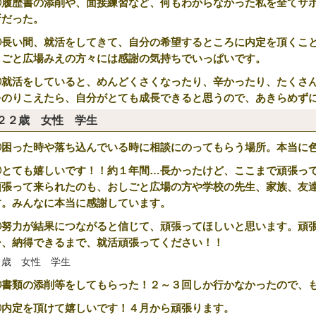
①履歴書の添削や、面接練習など、何もわからなかった私を全てサ
所だった。
②長い間、就活をしてきて、自分の希望するところに内定を頂くこ
しごと広場みえの方々には感謝の気持ちでいっぱいです。
③就活をしていると、めんどくさくなったり、辛かったり、たくさ
をのりこえたら、自分がとても成長できると思うので、あきらめず
２２歳 女性 学生
①困った時や落ち込んでいる時に相談にのってもらう場所。本当に
②とても嬉しいです！！約１年間…長かったけど、ここまで頑張っ
頑張って来られたのも、おしごと広場の方や学校の先生、家族、友
す。みんなに本当に感謝しています。
③努力が結果につながると信じて、頑張ってほしいと思います。頑
ひ、納得できるまで、就活頑張ってください！！
２歳 女性 学生
①書類の添削等をしてもらった！２～３回しか行かなかったので、
②内定を頂けて嬉しいです！４月から頑張ります。