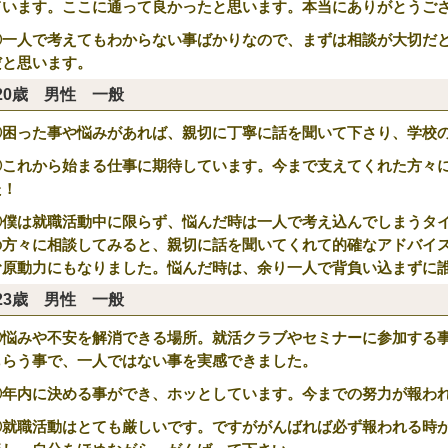
ています。ここに通って良かったと思います。本当にありがとうござ
③一人で考えてもわからない事ばかりなので、まずは相談が大切だ
だと思います。
20歳 男性 一般
①困った事や悩みがあれば、親切に丁寧に話を聞いて下さり、学校
②これから始まる仕事に期待しています。今まで支えてくれた方々
た！
③僕は就職活動中に限らず、悩んだ時は一人で考え込んでしまうタ
の方々に相談してみると、親切に話を聞いてくれて的確なアドバイ
む原動力にもなりました。悩んだ時は、余り一人で背負い込まずに
23歳 男性 一般
①悩みや不安を解消できる場所。就活クラブやセミナーに参加する
もらう事で、一人ではない事を実感できました。
②年内に決める事ができ、ホッとしています。今までの努力が報わ
③就職活動はとても厳しいです。ですががんばれば必ず報われる時