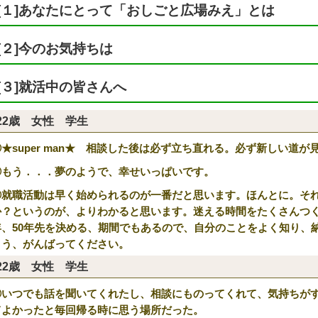
[１]あなたにとって「おしごと広場みえ」とは
[２]今のお気持ちは
[３]就活中の皆さんへ
22歳 女性 学生
①★super man★ 相談した後は必ず立ち直れる。必ず新しい道が見
②もう．．．夢のようで、幸せいっぱいです。
③就職活動は早く始められるのが一番だと思います。ほんとに。そ
か？というのが、よりわかると思います。迷える時間をたくさんつく
年、50年先を決める、期間でもあるので、自分のことをよく知り、
よう、がんばってください。
22歳 女性 学生
①いつでも話を聞いてくれたし、相談にものってくれて、気持ちが
てよかったと毎回帰る時に思う場所だった。