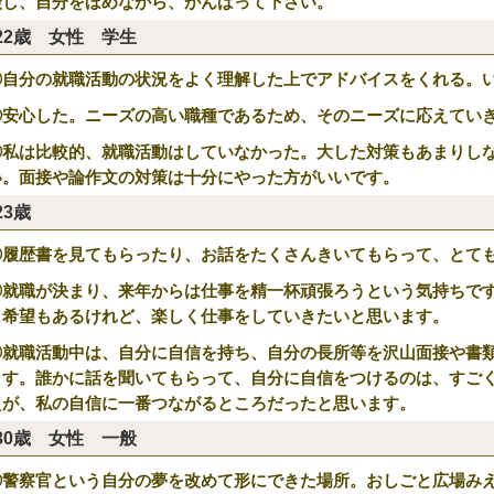
談し、自分をほめながら、がんばって下さい。
22歳 女性 学生
①自分の就職活動の状況をよく理解した上でアドバイスをくれる。
②安心した。ニーズの高い職種であるため、そのニーズに応えてい
③私は比較的、就職活動はしていなかった。大した対策もあまりし
い。面接や論作文の対策は十分にやった方がいいです。
23歳
①履歴書を見てもらったり、お話をたくさんきいてもらって、とて
②就職が決まり、来年からは仕事を精一杯頑張ろうという気持ちで
も希望もあるけれど、楽しく仕事をしていきたいと思います。
③就職活動中は、自分に自信を持ち、自分の長所等を沢山面接や書
ます。誰かに話を聞いてもらって、自分に自信をつけるのは、すご
えが、私の自信に一番つながるところだったと思います。
30歳 女性 一般
①警察官という自分の夢を改めて形にできた場所。おしごと広場み