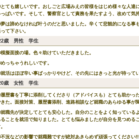
②とても嬉しいです。おしごと広場みえの皆様をはじめ様々な人達
いっぱいです。そして、警察官として責務を果たすよう、改めて気
③夢は諦めなければ叶うのだと思いました。辛くて悲観的になる事
張って下さい。
22歳 男性 学生
①模擬面接の場。色々助けていただきました。
②めっちゃうれしいです。
③就活はほぼ辛い事ばっかりやけど、その先にはきっと光が待って
20歳 女性 学生
①履歴書を丁寧に添削してくださり（アドバイスも）とても助かっ
できた。面接対策、履歴書添削、進路相談など就職のあらゆる事が
②就職先が決定してとても安心した。自分のことをよく知っている
あることを就活で知りました。とても悩みましたが自分を見つめる
す。
③不況などの影響で就職難ですが絶対あきらめず頑張ってください!!