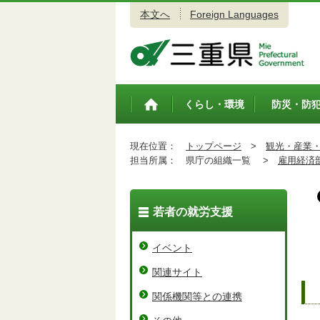
本文へ
Foreign Languages
三重県公式ウェブサイト
くらし・環境
防災・防
トップペ
ージ
現在位置：
トップページ
>
観光・産業
担当所属：
県庁の組織一覧 >
雇用経済
若者の就労支援
イベント
関連サイト
関係機関等との連携