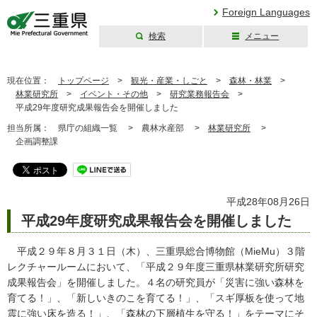
Foreign Languages
検索
メニュー
三重県公式ウェブ
サイト
現在位置：
トップページ
>
観光・産業・しごと
>
森林・林業
>
林業研究所
>
イベント・その他
>
研究業務報告会
>
平成29年度研究成果報告会を開催しました
担当所属：
県庁の組織一覧 >
農林水産部 >
林業研究所
>
企画調整課
平成28年08月26日
平成29年度研究成果報告会を開催しました
平成２９年８月３１日（木）、三重県総合博物館（MieMu）３階
レクチャールームにおいて、「平成２９年度三重県林業研究所研究
成果報告会」を開催しました。４名の研究員が「災害に強い森林を
育てる！」、「新しいきのこを育てる！」、「スギ厚板を使って地
震に強い床を造る！」、「森林の下層植生を守る！」をテーマにそ