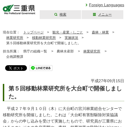
Foreign Languages
検索
メニュー
三重県公式ウェブ
サイト
現在位置：
トップページ
>
観光・産業・しごと
>
森林・林業
>
林業研究所
>
移動林業研究所
>
実施状況
>
第５回移動林業研究所を大台町で開催しました。
担当所属：
県庁の組織一覧 >
農林水産部 >
林業研究所
>
企画調整課
平成27年09月15日
第５回移動林業研究所を大台町で開催しまし
た。
平成２７年９月１０日（木）に大台町の宮川林業総合センターで
移動研究所を開催しました。これは「大台町有害獣駆除対策協議
会」からの申し込みを受けて実施したもので、研究員が三重県にお