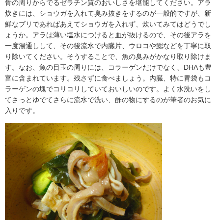
骨の周りからでるゼラチン質のおいしさを堪能してください。アラ
炊きには、ショウガを入れて臭み抜きをするのが一般的ですが、新
鮮なブリであればあえてショウガを入れず、炊いてみてはどうでし
ょうか。アラは薄い塩水につけると血が抜けるので、その後アラを
一度湯通しして、その後流水で内臓片、ウロコや鰓などを丁寧に取
り除いてください。そうすることで、魚の臭みがかなり取り除けま
す。なお、魚の目玉の周りには、コラーゲンだけでなく、DHAも豊
富に含まれています。残さずに食べましょう。内臓、特に胃袋もコ
ラーゲンの塊でコリコリしていておいしいのです。よく水洗いをし
てさっとゆでてさらに流水で洗い、酢の物にするのが筆者のお気に
入りです。