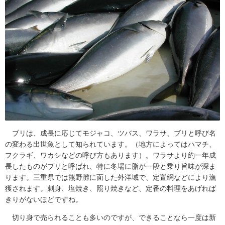
ブリは、成長に応じてモジャコ、ツバス、ワラサ、ブリと呼び名
の変わる出世魚として知られています。（地方によってはハマチ、
フクラギ、ワカシなどの呼び方もあります）。ワラサより約一年成
長したものがブリと呼ばれ、特に冬場に脂が一段と乗り旨味が深ま
ります。三重県では熊野灘に面した外洋域で、定置網などにより漁
獲されます。刺身、塩焼き、照り焼きなど、定番の料理をあげれば
きりがないほどですね。
切り身で売られることも多いのですが、できることなら一度は新