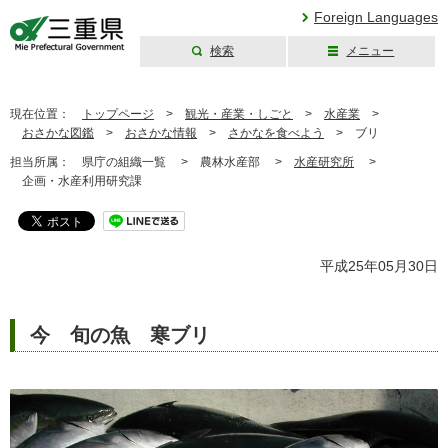
Foreign Languages
検索
メニュー
三重県公式ウェブ
サイト
現在位置：
トップページ
>
観光・産業・しごと
>
水産業
>
おさかな図鑑
>
おさかな情報
>
さかなを食べよう
>
ブリ
担当所属：
県庁の組織一覧 >
農林水産部 >
水産研究所
>
企画・水産利用研究課
平成25年05月30日
今 旬の魚 寒ブリ