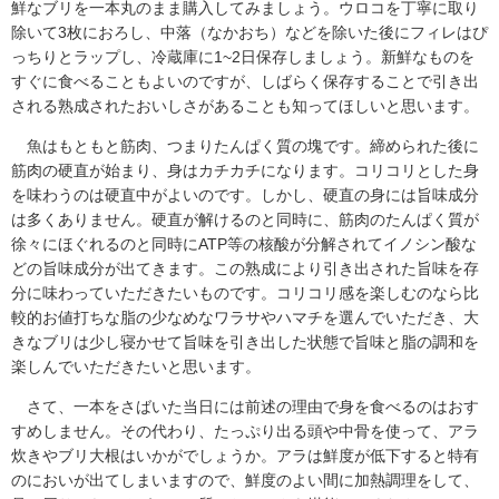
鮮なブリを一本丸のまま購入してみましょう。ウロコを丁寧に取り
除いて3枚におろし、中落（なかおち）などを除いた後にフィレはぴ
っちりとラップし、冷蔵庫に1~2日保存しましょう。新鮮なものを
すぐに食べることもよいのですが、しばらく保存することで引き出
される熟成されたおいしさがあることも知ってほしいと思います。
魚はもともと筋肉、つまりたんぱく質の塊です。締められた後に
筋肉の硬直が始まり、身はカチカチになります。コリコリとした身
を味わうのは硬直中がよいのです。しかし、硬直の身には旨味成分
は多くありません。硬直が解けるのと同時に、筋肉のたんぱく質が
徐々にほぐれるのと同時にATP等の核酸が分解されてイノシン酸な
どの旨味成分が出てきます。この熟成により引き出された旨味を存
分に味わっていただきたいものです。コリコリ感を楽しむのなら比
較的お値打ちな脂の少なめなワラサやハマチを選んでいただき、大
きなブリは少し寝かせて旨味を引き出した状態で旨味と脂の調和を
楽しんでいただきたいと思います。
さて、一本をさばいた当日には前述の理由で身を食べるのはおす
すめしません。その代わり、たっぷり出る頭や中骨を使って、アラ
炊きやブリ大根はいかがでしょうか。アラは鮮度が低下すると特有
のにおいが出てしまいますので、鮮度のよい間に加熱調理をして、