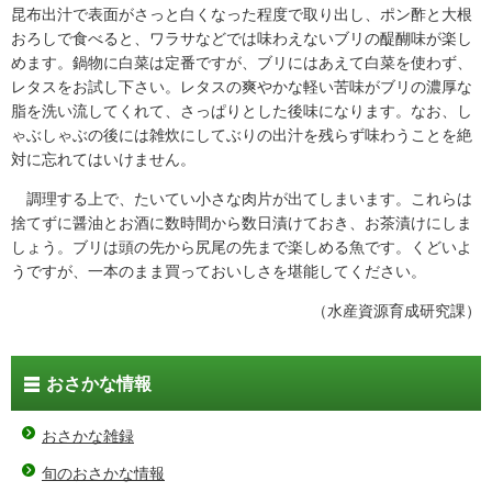
昆布出汁で表面がさっと白くなった程度で取り出し、ポン酢と大根
おろしで食べると、ワラサなどでは味わえないブリの醍醐味が楽し
めます。鍋物に白菜は定番ですが、ブリにはあえて白菜を使わず、
レタスをお試し下さい。レタスの爽やかな軽い苦味がブリの濃厚な
脂を洗い流してくれて、さっぱりとした後味になります。なお、し
ゃぶしゃぶの後には雑炊にしてぶりの出汁を残らず味わうことを絶
対に忘れてはいけません。
調理する上で、たいてい小さな肉片が出てしまいます。これらは
捨てずに醤油とお酒に数時間から数日漬けておき、お茶漬けにしま
しょう。ブリは頭の先から尻尾の先まで楽しめる魚です。くどいよ
うですが、一本のまま買っておいしさを堪能してください。
（水産資源育成研究課）
おさかな情報
おさかな雑録
旬のおさかな情報