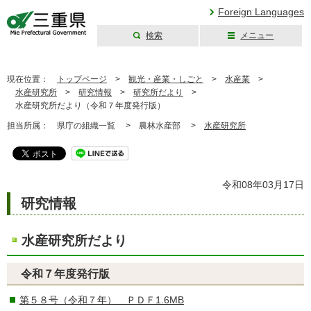
Foreign Languages
検索
メニュー
三重県公式ウェブ
サイト
現在位置：
トップページ
>
観光・産業・しごと
>
水産業
>
水産研究所
>
研究情報
>
研究所だより
>
水産研究所だより（令和７年度発行版）
担当所属：
県庁の組織一覧 >
農林水産部 >
水産研究所
令和08年03月17日
研究情報
水産研究所だより
令和７年度発行版
第５８号（令和７年） ＰＤＦ1.6MB