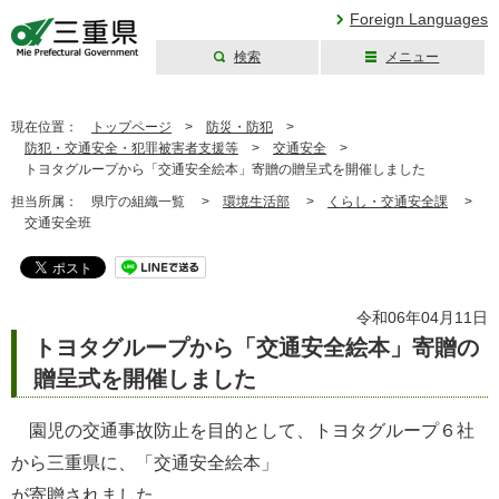
Foreign Languages
検索
メニュー
三重県公式ウェブ
サイト
現在位置：
トップページ
>
防災・防犯
>
防犯・交通安全・犯罪被害者支援等
>
交通安全
>
トヨタグループから「交通安全絵本」寄贈の贈呈式を開催しました
担当所属：
県庁の組織一覧 >
環境生活部
>
くらし・交通安全課
>
交通安全班
令和06年04月11日
トヨタグループから「交通安全絵本」寄贈の
贈呈式を開催しました
園児の交通事故防止を目的として、トヨタグループ６社
から三重県に、「交通安全絵本」
が寄贈されました。