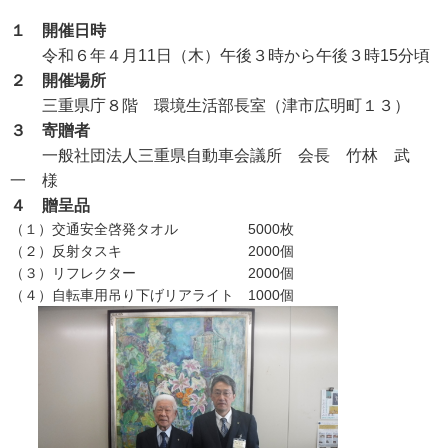
１ 開催日時
令和６年４月11日（木）午後３時から午後３時15分頃
２ 開催場所
三重県庁８階 環境生活部長室（津市広明町１３）
３ 寄贈者
一般社団法人三重県自動車会議所 会長 竹林 武
一 様
４ 贈呈品
（１）交通安全啓発タオル 5000枚
（２）反射タスキ 2000個
（３）リフレクター 2000個
（４）自転車用吊り下げリアライト 1000個