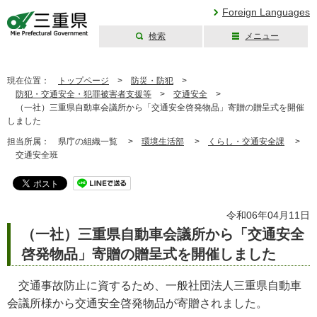
Foreign Languages
検索
メニュー
三重県公式ウェブ
サイト
現在位置：
トップページ
>
防災・防犯
>
防犯・交通安全・犯罪被害者支援等
>
交通安全
>
（一社）三重県自動車会議所から「交通安全啓発物品」寄贈の贈呈式を開催
しました
担当所属：
県庁の組織一覧 >
環境生活部
>
くらし・交通安全課
>
交通安全班
令和06年04月11日
（一社）三重県自動車会議所から「交通安全
啓発物品」寄贈の贈呈式を開催しました
交通事故防止に資するため、一般社団法人三重県自動車
会議所様から交通安全啓発物品が寄贈されました。