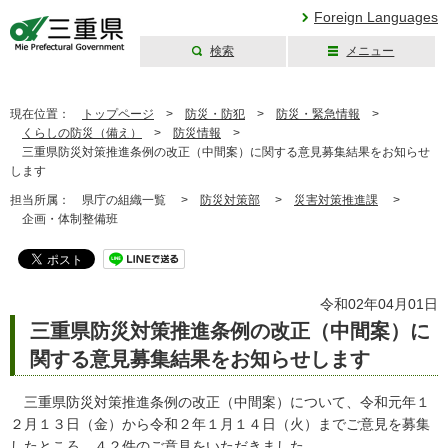
Foreign Languages
検索
メニュー
三重県公式ウェブ
サイト
現在位置：
トップページ
>
防災・防犯
>
防災・緊急情報
>
くらしの防災（備え）
>
防災情報
>
三重県防災対策推進条例の改正（中間案）に関する意見募集結果をお知らせ
します
担当所属：
県庁の組織一覧 >
防災対策部
>
災害対策推進課
>
企画・体制整備班
令和02年04月01日
三重県防災対策推進条例の改正（中間案）に
関する意見募集結果をお知らせします
三重県防災対策推進条例の改正（中間案）について、令和元年１
２月１３日（金）から令和２年１月１４日（火）までご意見を募集
したところ、４２件のご意見をいただきました。