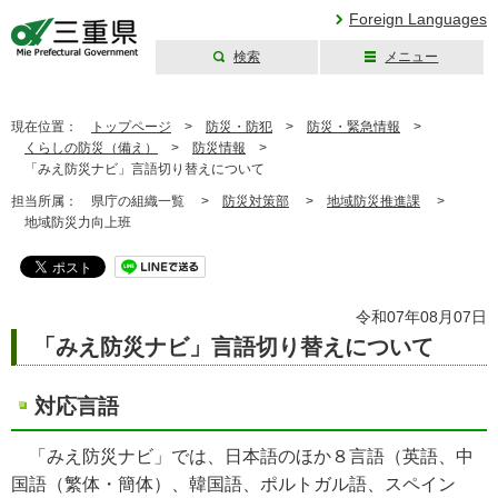
Foreign Languages
検索
メニュー
三重県公式ウェブ
サイト
現在位置：
トップページ
>
防災・防犯
>
防災・緊急情報
>
くらしの防災（備え）
>
防災情報
>
「みえ防災ナビ」言語切り替えについて
担当所属：
県庁の組織一覧 >
防災対策部
>
地域防災推進課
>
地域防災力向上班
令和07年08月07日
「みえ防災ナビ」言語切り替えについて
対応言語
「みえ防災ナビ」では、日本語のほか８言語（英語、中
国語（繁体・簡体）、韓国語、ポルトガル語、スペイン