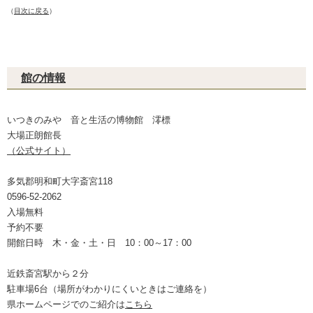
（
目次に戻る
）
館の情報
いつきのみや 音と生活の博物館 澪標
大場正朗館長
（公式サイト）
多気郡明和町大字斎宮118
0596-52-2062
入場無料
予約不要
開館日時 木・金・土・日 10：00～17：00
近鉄斎宮駅から２分
駐車場6台（場所がわかりにくいときはご連絡を）
県ホームページでのご紹介は
こちら