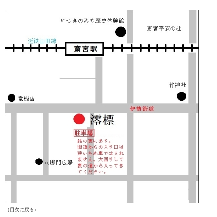
（
目次に戻る
）