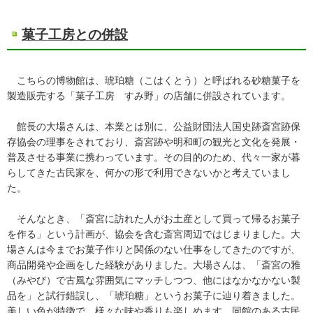
菓子工房との併設
こちらの博物館は、琥珀糖（こはくとう）と呼ばれる砂糖菓子を
製造販売する「菓子工房 すみ野」の店舗に併設されています。
館長の大場さんは、本業とは別に、公益財団法人国史跡斎宮跡保
存協会の理事をされており、斎宮跡や明和町の観光と文化を発展・
普及させる事業に携わっています。その目的のため、代々一家が暮
らしてきた古民家を、何かの形で利用できないかと考えていまし
た。
そんなとき、「斎宮に訪れた人がお土産として買って帰るお菓子
を作る」という計画が、協会を含む斎宮周辺ではじまりました。大
場さんは今までお菓子作りと関係のない仕事をしてきたのですが、
商品開発や企画をした経験がありました。大場さんは、「斎宮の雅
（みやび）で古風な雰囲気にマッチしつつ、他にはなかなかない製
品を」と試行錯誤し、「琥珀糖」というお菓子に辿り着きました。
美しい色が特徴で、様々な味や香りも楽しめます。同館のある古民