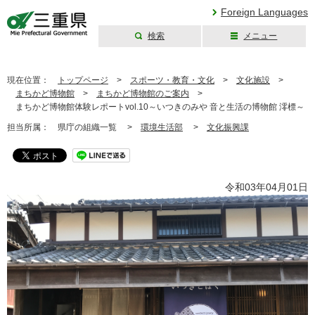
Foreign Languages
検索
メニュー
三重県公式ウェブ
サイト
現在位置：
トップページ
>
スポーツ・教育・文化
>
文化施設
>
まちかど博物館
>
まちかど博物館のご案内
>
まちかど博物館体験レポートvol.10～いつきのみや 音と生活の博物館 澪標～
担当所属：
県庁の組織一覧 >
環境生活部
>
文化振興課
令和03年04月01日