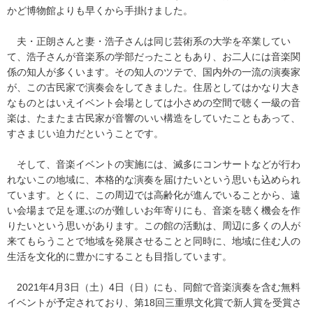
かど博物館よりも早くから手掛けました。
夫・正朗さんと妻・浩子さんは同じ芸術系の大学を卒業してい
て、浩子さんが音楽系の学部だったこともあり、お二人には音楽関
係の知人が多くいます。その知人のツテで、国内外の一流の演奏家
が、この古民家で演奏会をしてきました。住居としてはかなり大き
なものとはいえイベント会場としては小さめの空間で聴く一級の音
楽は、たまたま古民家が音響のいい構造をしていたこともあって、
すさまじい迫力だということです。
そして、音楽イベントの実施には、滅多にコンサートなどが行わ
れないこの地域に、本格的な演奏を届けたいという思いも込められ
ています。とくに、この周辺では高齢化が進んでいることから、遠
い会場まで足を運ぶのが難しいお年寄りにも、音楽を聴く機会を作
りたいという思いがあります。この館の活動は、周辺に多くの人が
来てもらうことで地域を発展させることと同時に、地域に住む人の
生活を文化的に豊かにすることも目指しています。
2021年4月3日（土）4日（日）にも、同館で音楽演奏を含む無料
イベントが予定されており、第18回三重県文化賞で新人賞を受賞さ