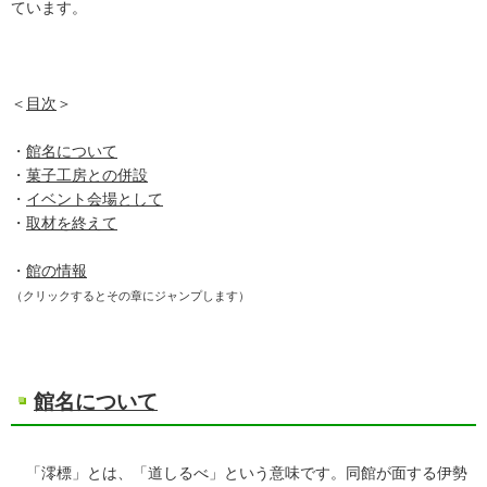
ています。
＜
目次
＞
・
館名について
・
菓子工房との併設
・
イベント会場として
・
取材を終えて
・
館の情報
（クリックするとその章にジャンプします）
館名について
「澪標」とは、「道しるべ」という意味です。同館が面する伊勢