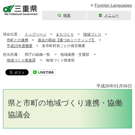
Foreign Languages
検索
メニュー
三重県公式ウェブ
サイト
現在位置：
トップページ
>
まちづくり
>
地域づくり
>
市町との連携
>
過去の取組【膝づめミーティング】
>
平成15年度概要
>
各市町村長ごとの発言概要
担当所属：
県庁の組織一覧 >
地域連携・交通部 >
地域づくり推進課
>
地域づくり推進班
平成26年01月06日
県と市町の地域づくり連携・協働
協議会