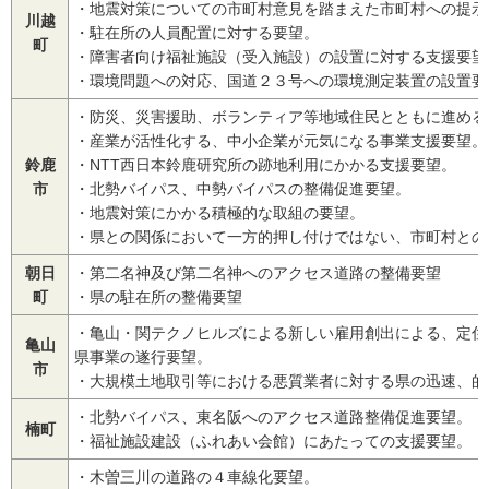
・地震対策についての市町村意見を踏まえた市町村への提示
川越
・駐在所の人員配置に対する要望。
町
・障害者向け福祉施設（受入施設）の設置に対する支援要望
・環境問題への対応、国道２３号への環境測定装置の設置要
・防災、災害援助、ボランティア等地域住民とともに進める
・産業が活性化する、中小企業が元気になる事業支援要望。
鈴鹿
・NTT西日本鈴鹿研究所の跡地利用にかかる支援要望。
市
・北勢バイパス、中勢バイパスの整備促進要望。
・地震対策にかかる積極的な取組の要望。
・県との関係において一方的押し付けではない、市町村との
朝日
・第二名神及び第二名神へのアクセス道路の整備要望
町
・県の駐在所の整備要望
・亀山・関テクノヒルズによる新しい雇用創出による、定住
亀山
県事業の遂行要望。
市
・大規模土地取引等における悪質業者に対する県の迅速、的
・北勢バイパス、東名阪へのアクセス道路整備促進要望。
楠町
・福祉施設建設（ふれあい会館）にあたっての支援要望。
・木曽三川の道路の４車線化要望。