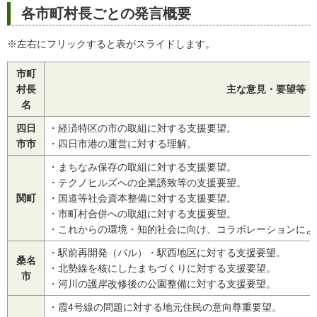
各市町村長ごとの発言概要
※左右にフリックすると表がスライドします。
市町
村長
主な意見・要望等
名
四日
・経済特区の市の取組に対する支援要望。
市市
・四日市港の運営に対する理解。
・まちなみ保存の取組に対する支援要望。
・テクノヒルズへの企業誘致等の支援要望。
関町
・国道等社会資本整備に対する支援要望。
・市町村合併への取組に対する支援要望。
・これからの環境・知的社会に向け、コラボレーションによ
・駅前再開発（パル）・駅西地区に対する支援要望。
桑名
・北勢線を核にしたまちづくりに対する支援要望。
市
・河川の護岸改修後の公園整備に対する支援要望。
・霞4号線の問題に対する地元住民の意向尊重要望。