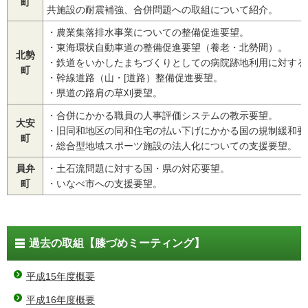
町
共施設の耐震補強、合併問題への取組について紹介。
・農業集落排水事業についての整備促進要望。
・東海環状自動車道の整備促進要望（養老・北勢間）。
北勢
・鉄道をいかしたまちづくりとしての病院跡地利用に対する
町
・幹線道路（山・[道路）整備促進要望。
・県道の路肩の草刈要望。
・合併にかかる職員の人事評価システムの教示要望。
大安
・旧同和地区の同和住宅の払い下げにかかる国の規制緩和要
町
・総合型地域スポーツ施設の法人化についての支援要望。
員弁
・土石流問題に対する国・県の対応要望。
町
・いなべ市への支援要望。
過去の取組【膝づめミーティング】
平成15年度概要
平成16年度概要