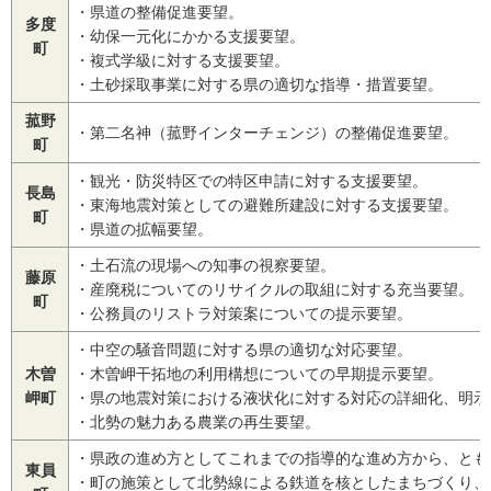
・県道の整備促進要望。
多度
・幼保一元化にかかる支援要望。
町
・複式学級に対する支援要望。
・土砂採取事業に対する県の適切な指導・措置要望。
菰野
・第二名神（菰野インターチェンジ）の整備促進要望。
町
・観光・防災特区での特区申請に対する支援要望。
長島
・東海地震対策としての避難所建設に対する支援要望。
町
・県道の拡幅要望。
・土石流の現場への知事の視察要望。
藤原
・産廃税についてのリサイクルの取組に対する充当要望。
町
・公務員のリストラ対策案についての提示要望。
・中空の騒音問題に対する県の適切な対応要望。
木曽
・木曽岬干拓地の利用構想についての早期提示要望。
岬町
・県の地震対策における液状化に対する対応の詳細化、明示
・北勢の魅力ある農業の再生要望。
・県政の進め方としてこれまでの指導的な進め方から、とも
東員
・町の施策として北勢線による鉄道を核としたまちづくり、