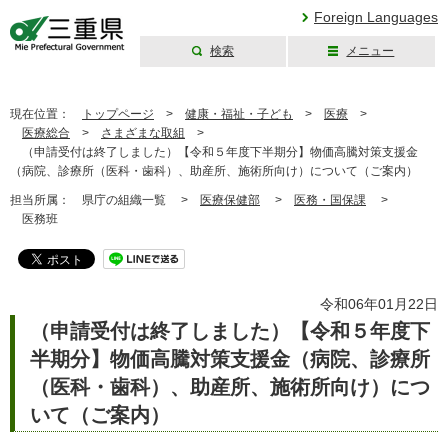
Foreign Languages
検索
メニュー
三重県公式ウェブ
サイト
現在位置：
トップページ
>
健康・福祉・子ども
>
医療
>
医療総合
>
さまざまな取組
>
（申請受付は終了しました）【令和５年度下半期分】物価高騰対策支援金
（病院、診療所（医科・歯科）、助産所、施術所向け）について（ご案内）
担当所属：
県庁の組織一覧 >
医療保健部
>
医務・国保課
>
医務班
令和06年01月22日
（申請受付は終了しました）【令和５年度下
半期分】物価高騰対策支援金（病院、診療所
（医科・歯科）、助産所、施術所向け）につ
いて（ご案内）