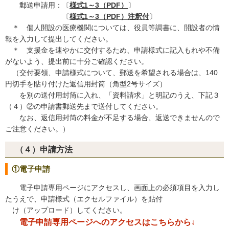
郵送申請用：〔
様式1～3（PDF）
〕
〔
様式1～3（PDF）注釈付
〕
＊ 個人開設の医療機関については、役員等調書に、開設者の情
報を入力して提出してください。
＊ 支援金を速やかに交付するため、申請様式に記入もれや不備
がないよう、提出前に十分ご確認ください。
（交付要領、申請様式について、郵送を希望される場合は、140
円切手を貼り付けた返信用封筒（角型2号サイズ）
を別の送付用封筒に入れ、「資料請求」と明記のうえ、下記３
（４）②の申請書郵送先まで送付してください。
なお、返信用封筒の料金が不足する場合、返送できませんので
ご注意ください。）
（４）申請方法
①電子申請
電子申請専用ページにアクセスし、画面上の必須項目を入力し
たうえで、申請様式（エクセルファイル）を貼付
け（アップロード）してください。
電子申請専用ページへのアクセスはこちらから↓