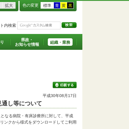
色の変更
拡大
標準
青
黄
黒
ト内検索
県政・
り
組織・業務
お知らせ情報
平成30年08月17日
見通し等について
印刷する
象となる病院・有床診療所に対して、平成
記リンクから様式をダウンロードしてご利用