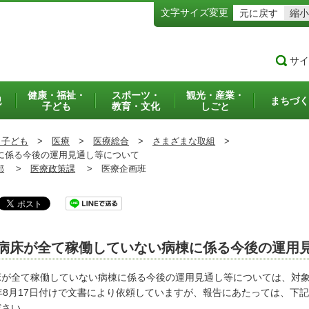
文字サイズ変更
元に戻す
縮小
サイ
健康・福祉・
スポーツ・
観光・産業・
犯
まちづく
子ども
教育・文化
しごと
・子ども
>
医療
>
医療総合
>
さまざまな取組
>
に係る今後の運用見通し等について
部
>
医療政策課
>
医療企画班
病床が全て稼働していない病棟に係る今後の運用
床が全て稼働していない病棟に係る今後の運用見通し等については、対
0年8月17日付けで文書により依頼していますが、報告にあたっては、下
ださい。