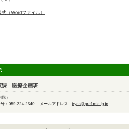
様式（Wordファイル）
先
策課 医療企画班
4階）
：059-224-2340
メールアドレス：
iryos@pref.mie.lg.jp