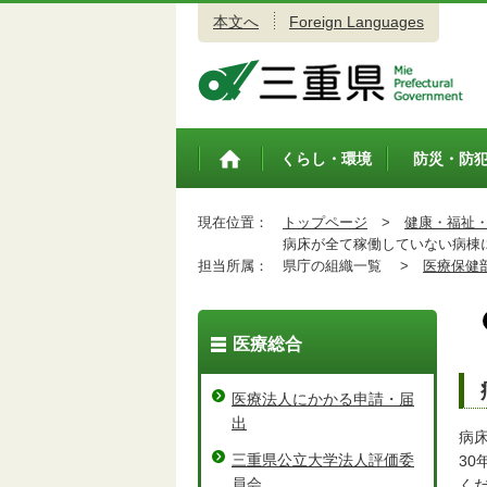
本文へ
Foreign Languages
三重県公式ウェブサイト
くらし・環境
防災・防
トップペ
ージ
現在位置：
トップページ
>
健康・福祉
病床が全て稼働していない病棟
担当所属：
県庁の組織一覧 >
医療保健
医療総合
医療法人にかかる申請・届
出
病
三重県公立大学法人評価委
3
員会
く