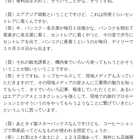
（答）食料品を入れて、そういうことかな。そうですね。
（質）エアアジア就航ということですけど、これは何便ぐらいセン
トレアに着くんですか。
（答）今、バンコク－名古屋が毎日１往復かな。バンコクを朝出て
昼過ぎに名古屋に着く、セントレアに着くやつと、その逆で夕方に
セントレアを出て、バンコクに夜着くというのが毎日、デイリーで
１０月３０日から出ます。
（質）それの観光誘客と、機内食でいろいろ使ってもらうとかそう
いうことが狙いということですか。
（答）そうですね。トップセールスして、現地メディアも入ってい
ただきますので、その現地メディアの皆さんに三重県の魅力を知っ
てもらって、タイでいろいろ記事、報道していただくとか、あるい
はエアアジアＸとコネクションを強くして、現地での旅行プロモー
ションとかそういうのをやってもらうようなことに繋げていきたい
というふうに思っています。
（質）あとタイ版スターバックスなんですけども、コーヒーショッ
プで県産品ってどんなものが使われる想定でしょうか。
（答）これ実はタイ全土に２，１２３店舗あって、海外にも店舗展