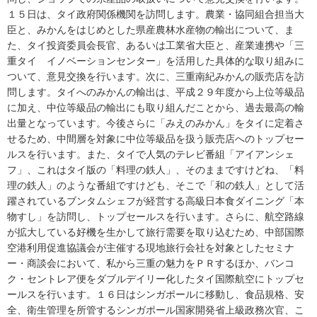
１５日は、タイ政府関係機関を訪問します。農業・協同組合担当大
臣と、みかんをはじめとした県産農林水産物の輸出について、ま
た、タイ投資委員会長官、あるいは工業省大臣と、産業連携や「三
重タイ イノベーションセンター」を活用した具体的な取り組みに
ついて、意見交換を行います。次に、三重南紀みかんの販売店を訪
問します。タイへのみかんの輸出は、平成２９年度から上位等級品
に加え、中位等級品の輸出にも取り組んだことから、過去最高の輸
出量となっています。今後さらに「みえのみかん」をタイに定着さ
せるため、中間層を対象に中位等級品を扱う販売店へのトップセー
ルスを行います。また、タイで人気のテレビ番組「アイアンシェ
フ」、これはタイ版の「料理の鉄人」、そのままですけどね、「料
理の鉄人」のような番組ですけども、そこで「和の鉄人」として活
躍されているブンタムシェフが経営する高級日本食ダイニング「本
物すし」を訪問し、トップセールスを行います。さらに、航空路線
が拡大している好機を生かして旅行需要を取り込むため、中部国際
空港利用促進協議会が主催する現地旅行会社を対象としたセミナ
ー・商談会において、私から三重の魅力をＰＲするほか、バンコ
ク・セントレア便をダブルデイリー化したタイ国際航空にトップセ
ールスを行います。１６日はシンガポールに移動し、食品規格、安
全、衛生管理を所管するシンガポール国家開発省上級政務次官、こ