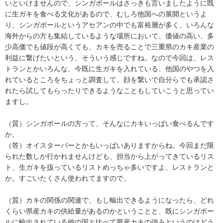
いといけませんので、シンガポールはさっきも言いましたように既
に生ガキを食べる文化があるので、むしろ他国への展開というよ
り、シンガポールというアセアンの中でも富裕層が多く、いろんな
海外からの方も集結しているような場所において、価値の高い、多
少高価でも値段が高くても、カキを売ることで三重県のカキ産業の
利益に繋げたいという、そういう感じですね。なので今回は、レス
トランとかいろんな、今既に生ガキを入れている、他国のやつを入
れているところをちょっと調査して、顔を繋いで自分らでも承認さ
れたら試してもらったりできるようなこともしていこうと思ってい
ますし。
（質）シンガポールの方って、そんなにカキいっぱい食べるんです
か。
（答）オイスターバーとかもいっぱいありますからね。今回まだ限
られた数しか行かれませんけども、担当から上がってきているリス
ト、生ガキを扱っているリストめっちゃ多いですよ、レストランと
か。すごいたくさん使われてますので。
（質）カキの関係の関連で、もし輸出できるようになったら、どれ
くらい県産カキの供給量があるのかということと、既にシンガポー
ルに輸出されている他の国と比べて県産カキの強みというのはどう