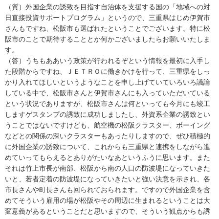
（質）外国企業の誘致を目指す自治体を支援する国の「地域への対
日直接投資サポートプログラム」というので、三重県はじめ伊賀市
さんもですね、松阪市も選ばれたということでございます。特に松
阪市のことで期待することとか何かございましたらお願いいたしま
す。
（答）うちもああいう政策が行われるぞという情報を最初に入手し
た段階からですね、ＪＥＴＲＯに働きかけを行って、三重県をしっ
かり入れてほしいというようなことを申し上げていていろいろ議論
している中で、松阪市さんと伊賀市さんにも入っていただいている
という状況でありますが、松阪市さんは何といっても今月にも竣工
しますゲスタンプの誘致に成功しましたし、外資系企業の誘致とい
うことではないですけども、航空機の松阪クラスター、ボーイング
などとの関係の深いクラスターもあったりしますので、ぜひ積極的
に外国企業の誘致について、これからも三重県と連携をしながら進
めていってもらえるとありがたいなあというふうに思います。また
それは竹上市長が南部、松阪から南の人口の防波堤になっていきた
いと、若者定着の防波堤になっていきたいと強い決意を示され、各
市長さんや町長さんも回られておられます。ですので外国企業を含
めてそういう雇用の場が松阪やその周辺に生まれるということは大
変意義があるということだと思いますので、そういう観点からも誘