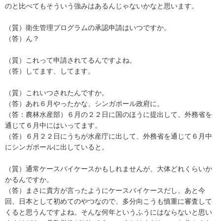
のと比べてもそういう強みはあるんじゃないかなと思います。
（質）衛生管理プログラムの承認申請はいつですか。
（答）ん？
（質）これって申請されてるんですよね。
（答）してます、してます。
（質）これいつされたんですか。
（答）あれ６月やったかな、シンガポール政府に。
（答：農林水産部）６月の２２日に国のほうに提出して、外務省を
通じて６月中にはいってます。
（答）６月２２日にうちが水産庁に出して、外務省を通じて６月中
にシンガポールに出していると。
（質）通常ケースバイケースかもしれませんが、大体どれくらいか
かるんですか。
（答）まさに貴方が言ったようにケースバイケースだし、あと今
回、日本として初めてのやつなので、多分向こうも慎重に審査して
くると思うんですよね。そんな何年というふうにはならないと思い