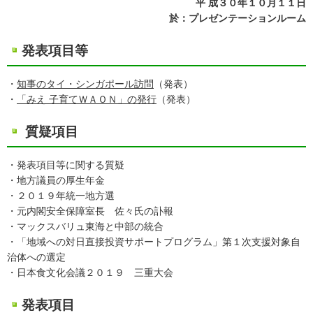
平 成３０年１０月１１日
於：プレゼンテーションルーム
発表項目等
・
知事のタイ・シンガポール訪問
（発表）
・
「みえ 子育てＷＡＯＮ」の発行
（発表）
質疑項目
・発表項目等に関する質疑
・地方議員の厚生年金
・２０１９年統一地方選
・元内閣安全保障室長 佐々氏の訃報
・マックスバリュ東海と中部の統合
・「地域への対日直接投資サポートプログラム」第１次支援対象自
治体への選定
・日本食文化会議２０１９ 三重大会
発表項目