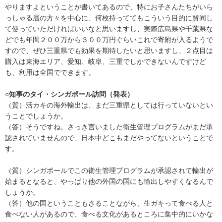
やりますよということが書いてあるので、特にお子さんたちがいら
っしゃる層の方々を中心に、何枚持っててもこういう目的に賛同し
て使っていただければいいなと思いますし、実際広島県や千葉県な
どでも年間２００万から３００万円ぐらいこれで寄附が入るようで
すので、ぜひ三重県でも効果を期待したいと思いますし、２点目は
購入は東海エリア、愛知、岐阜、三重でしかできないんですけど
も、利用は全国でできます。
○知事のタイ・シンガポール訪問（発表）
（質）活カキの海外輸出は、まだ三重県としては行っていないとい
うことでしょうか。
（答）そうですね。さっき言いました衛生管理プログラムがまだ承
認されていませんので、日本中どこもまだやってないということで
す。
（質）シンガポールでこの衛生管理プログラムが承認されて輸出が
始まるとなると、やっぱり他の外国の国にも輸出しやすくなるんで
しょうか。
（答）他の国ということもさることながら、生ガキって食べる人と
食べない人があるので、食べる文化があるところに集中的にいかな