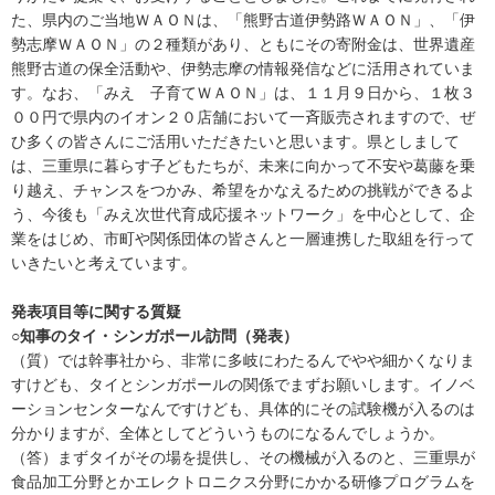
た、県内のご当地ＷＡＯＮは、「熊野古道伊勢路ＷＡＯＮ」、「伊
勢志摩ＷＡＯＮ」の２種類があり、ともにその寄附金は、世界遺産
熊野古道の保全活動や、伊勢志摩の情報発信などに活用されていま
す。なお、「みえ 子育てＷＡＯＮ」は、１１月９日から、１枚３
００円で県内のイオン２０店舗において一斉販売されますので、ぜ
ひ多くの皆さんにご活用いただきたいと思います。県としまして
は、三重県に暮らす子どもたちが、未来に向かって不安や葛藤を乗
り越え、チャンスをつかみ、希望をかなえるための挑戦ができるよ
う、今後も「みえ次世代育成応援ネットワーク」を中心として、企
業をはじめ、市町や関係団体の皆さんと一層連携した取組を行って
いきたいと考えています。
発表項目等に関する質疑
○知事のタイ・シンガポール訪問（発表）
（質）では幹事社から、非常に多岐にわたるんでやや細かくなりま
すけども、タイとシンガポールの関係でまずお願いします。イノベ
ーションセンターなんですけども、具体的にその試験機が入るのは
分かりますが、全体としてどういうものになるんでしょうか。
（答）まずタイがその場を提供し、その機械が入るのと、三重県が
食品加工分野とかエレクトロニクス分野にかかる研修プログラムを