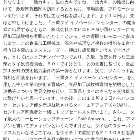
となります、「活カキ」、生のカキですね、「活カキ」の輸出に向
けて、政府関係機関を訪問するとともに、市場調査、プロモーショ
ンを行います。それでは主な日程を説明します。まず１４日は、先
ほど申し上げました、「三重タイ イノベーションセンター」の開所
式に出席するとともに、株式会社スエヒロＥＰＭが同センターに食
品加工試験機を寄贈いただくことから、その寄贈セレモニーに参加
します。この食品加工機械は、混合や成形など複数の機能を１台で
行う日本製のエクストルーダー、押出し成形機というんですけど
も、としてはシェアナンバーワンであり、先般、改定を行った三重
県とタイ投資委員会、ＢＯＩですけども、との覚書に基づく、食品
加工分野の技術協力案件の第一弾となります。次に、ソムキット副
首相と面談を行います。「三重タイ イノベーションセンター」を活
用した中小企業の技術者育成や、食品加工試験機寄贈を契機とした
連携等について意見交換を行い、三重県とタイのさらなる交流促進
に繋げたいと思っています。その後、この１０月３０日からバンコ
ク・セントレア便を新規就航させるタイ・エアアジアⅩを訪問し、
セントレア関係者と一緒にトップセールスを行います。さらに、タ
イ最大のコーヒーショップチェーン「Café Amazon」、これ、アマ
ゾンと書いてアメィゾンというんですけども、タイ版のスターバッ
クスみたいな感じですね、をタイ全土で展開するＰＴＴＯＲ社を訪
問し、ショップでの県産品の取扱いについて意見交換を行います。