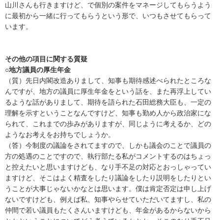
山川さんも行きますけど、で個別の案件をマネージしてもらうよう
に最初から一緒に行ってもらうという形で、いつもさせてもらって
います。
その他の項目に関する質疑
○地方議員の厚生年金
（質）先日内閣改造ありまして、知事も期待感述べられたところな
んですが、地方の議員に厚生年金をという話を、また再浮上してい
るような話がありまして、期待を語られた石田総務大臣も、一定の
理解を示すということなんですけど、知事も勤め人から政治家にな
られて、これまでの歩みがありますが、同じように考えるか、どの
ようなお考えをお持ちでしょうか。
（答）今制度の議論をされてますので、しかも議会のことで議員の
方の処遇のことですので、執行部たる私がコメントするのはちょっ
と控えたいと思いますけども、なり手不足の対応とおっしゃってい
ますけど、そこはよく精査をしたり議論をしたり説明をしたりとい
うことが大事じゃないかなとは思います。僕は肯定否定は申し上げ
ないですけども、例えば私、知事やらせていただいてますし、私の
仲間で若い議員もたくさんいますけども、年金があるからないから