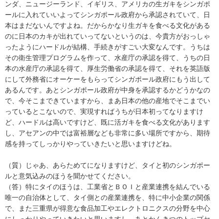
ンダ、ニュージーランド、イギリス、アメリカの生ガキをシンガポ
ールに入れていいよってシンガポール政府から承認されていて、日
本はまだないんですよね。だからかなり生ガキを食べる文化がある
のに日本のカキが出れていってないというのは、今貴方がおっしゃ
ったようにハードルが結構、手続きがすごい大変なんです。うちは
その衛生管理プログラムを作って、水産庁の承認を得て、うちの日
本の水産庁の承認を得て、厚生労働省の承認を得て、それを英語版
にして外務省にオーケーをもらってシンガポール政府にもう出して
あるんです。あとシンガポール政府が中身を承認するかどうかなの
で、今そこまできていますから、まあ日本の他の産地でそこまでい
っているとこないので、実現すればうちが日本初ってなりますけ
ど、ハードルは高いですけど、既に活ガキを食べる文化があります
し、アセアンの中では富裕層なども非常に多い場所ですから、期待
感を持ってしっかりやっていきたいと思いますけどね。
（質）じゃあ、あらためてになりますけど、タイと初のシンガポー
ルと意気込みのほうを聞かせてください。
（答）特にタイのほうは、工業省とＢＯＩと産業連携を結んでいる
唯一の自治体として、タイ側との産業連携を、特に中小企業の関係
で、また三重県が得意な食品加工やエレクトロニクスの分野を中心
にしっかりやっていきたいと思いますし、あとかんきつのトップセ