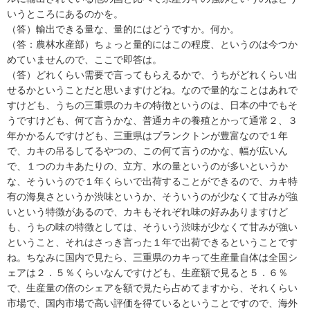
いうところにあるのかを。
（答）輸出できる量な、量的にはどうですか。何か。
（答：農林水産部）ちょっと量的にはこの程度、というのは今つか
めていませんので、ここで即答は。
（答）どれくらい需要で言ってもらえるかで、うちがどれくらい出
せるかということだと思いますけどね。なので量的なことはあれで
すけども、うちの三重県のカキの特徴というのは、日本の中でもそ
うですけども、何て言うかな、普通カキの養殖とかって通常２、３
年かかるんですけども、三重県はプランクトンが豊富なので１年
で、カキの吊るしてるやつの、この何て言うのかな、幅が広いん
で、１つのカキあたりの、立方、水の量というのが多いというか
な、そういうので１年くらいで出荷することができるので、カキ特
有の海臭さというか渋味というか、そういうのが少なくて甘みが強
いという特徴があるので、カキもそれぞれ味の好みありますけど
も、うちの味の特徴としては、そういう渋味が少なくて甘みが強い
ということ、それはさっき言った１年で出荷できるということです
ね。ちなみに国内で見たら、三重県のカキって生産量自体は全国シ
ェアは２．５％くらいなんですけども、生産額で見ると５．６％
で、生産量の倍のシェアを額で見たら占めてますから、それくらい
市場で、国内市場で高い評価を得ているということですので、海外