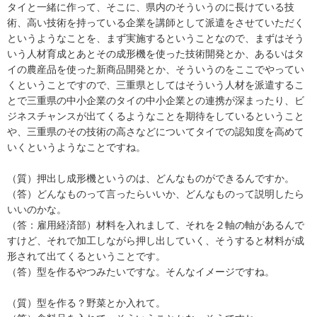
タイと一緒に作って、そこに、県内のそういうのに長けている技
術、高い技術を持っている企業を講師として派遣をさせていただく
というようなことを、まず実施するということなので、まずはそう
いう人材育成とあとその成形機を使った技術開発とか、あるいはタ
イの農産品を使った新商品開発とか、そういうのをここでやってい
くということですので、三重県としてはそういう人材を派遣するこ
とで三重県の中小企業のタイの中小企業との連携が深まったり、ビ
ジネスチャンスが出てくるようなことを期待をしているということ
や、三重県のその技術の高さなどについてタイでの認知度を高めて
いくというようなことですね。
（質）押出し成形機というのは、どんなものができるんですか。
（答）どんなものって言ったらいいか、どんなものって説明したら
いいのかな。
（答：雇用経済部）材料を入れまして、それを２軸の軸があるんで
すけど、それで加工しながら押し出していく、そうすると材料が成
形されて出てくるということです。
（答）型を作るやつみたいですな。そんなイメージですね。
（質）型を作る？野菜とか入れて。