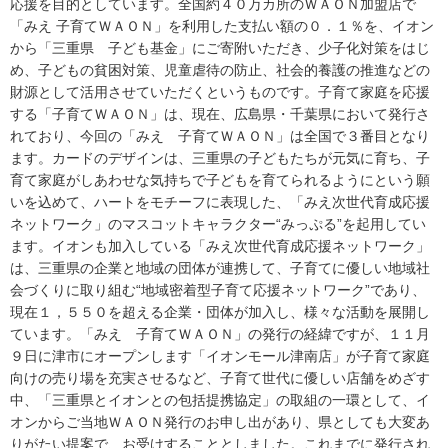
応援を目的としています。全国約４０万カ所のＷＡＯＮ加盟店で
「みえ 子育てＷＡＯＮ」を利用した支払い額の０．１％を、イオン
から「三重県 子ども基金」にご寄附いただき、少子化対策をはじ
め、子どもの貧困対策、児童虐待の防止、社会的養護の推進などの
財源として活用させていただくというものです。子育て家庭を応援
する「子育てＷＡＯＮ」は、現在、広島県・千葉県において発行さ
れており、今回の「みえ 子育てＷＡＯＮ」は全国で３番目となり
ます。カードのデザインは、三重県の子どもたちが元気に育ち、子
育て家庭がしあわせな気持ちで子どもを育てられるようにという願
いを込めて、ハートをモチーフに表現した、「みえ次世代育成応援
ネットワーク」のマスコットキャラクター“みっぷる”を起用してい
ます。イオンも加入している「みえ次世代育成応援ネットワーク」
は、三重県の企業と地域の団体が連携して、子育てに優しい地域社
会づくりに取り組む“地域密着型子育て応援ネットワーク”であり、
現在１，５５０を超える企業・団体が加入し、様々な活動を展開し
ています。「みえ 子育てＷＡＯＮ」の発行の経緯ですが、１１月
９日に津市にオープンします「イオンモール津南店」が子育て家庭
向けの売り場を充実させるなど、子育て世代に優しい店舗をめざす
中、「三重県とイオンとの包括提携協定」の取組の一環として、イ
オンからご当地ＷＡＯＮ発行のお申し出があり、県としても大変あ
りがたい提案で、お受けすることとしました。これまでに発行され