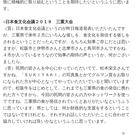
致に積極的に取り組むということを期待したいというふうに思いま
す。
○日本食文化会議２０１９ 三重大会
（質）日本食文化会議というのが昨日報道発表いただいたんです
が、三重県で来年２月にいろんな催しを、食文化を発信する催しを
されるということだったんですが、もちろん知事ご存じだとは思い
ますが、松阪市と伊勢市さんと志摩市さんと鳥羽市さんですかね、
４市が入っているそうなので知事の期待の声というか、何かござい
ましたら。
（答）民間の皆さんを中心にやっていただいてて、松本栄文さんで
すかね、「ＳＵＫＩＹＡＫＩ」の写真集とかでグルマン賞をお取り
になられた方が中心となってやっていただいていると聞いています
ので、松阪牛をはじめとして、これまでも三重県の食の発信に携わ
れた方々ですから、今回の民間の皆さんの力やネットワークを使っ
てですね、三重県の食が発信されていくとありがたいなというふう
に思っています。県としては、何か財政的な支援をするということ
ではないですけれども、それぞれお話しいただいたことに合わせて
協力していければ良いかなというふうに思っています。
了