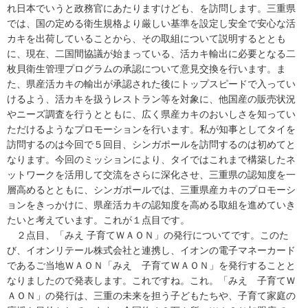
れ日本でいうと政務官にあたりますけども、を訪問します。三重県
では、国の定める衛生規格より厳しい基準を設定し安全で安心な活
カキを出荷していることから、その取組について説明するととも
に、現在、二国間協議が始まっている、活カキ輸出に必要となる二
枚貝衛生管理プログラムの承認について意見交換を行います。ま
た、県産活カキの輸出が承認された後にトップスピードで入ってい
けるよう、活カキを扱うレストラン等を対象に、他国産の販売状況
やニーズ調査を行うとともに、広く県産カキのおいしさを知ってい
ただけるようなプロモーションを行います。私が知事としてタイを
訪問するのは今回で５回目、シンガポールを訪問するのは初めてと
なります。今回のミッションにより、タイではこれまで構築したネ
ットワークを活用して交流をさらに深化させ、三重県の認知度を一
層高めるとともに、シンガポールでは、三重県産カキのプロモーシ
ョンをきっかけに、県産活カキの認知度を高める取組を進めていき
たいと考えています。これが１点目です。
２点目、「みえ 子育てＷＡＯＮ」の発行についてです。このた
び、イオンリテール株式会社と連携し、イオンの電子マネーカード
であるご当地ＷＡＯＮ「みえ 子育てＷＡＯＮ」を発行することと
なりましたので発表します。これですね。これ。「みえ 子育てＷ
ＡＯＮ」の発行は、三重の未来を担う子どもたちや、子育て家庭の