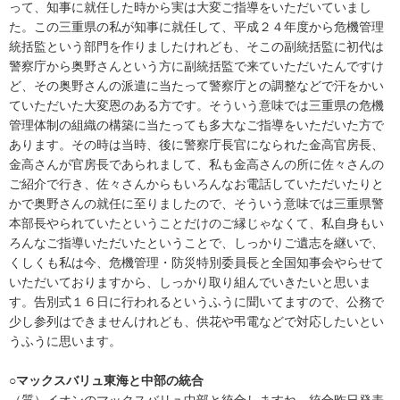
って、知事に就任した時から実は大変ご指導をいただいていまし
た。この三重県の私が知事に就任して、平成２４年度から危機管理
統括監という部門を作りましたけれども、そこの副統括監に初代は
警察庁から奥野さんという方に副統括監で来ていただいたんですけ
ど、その奥野さんの派遣に当たって警察庁との調整などで汗をかい
ていただいた大変恩のある方です。そういう意味では三重県の危機
管理体制の組織の構築に当たっても多大なご指導をいただいた方で
あります。その時は当時、後に警察庁長官になられた金高官房長、
金高さんが官房長であられまして、私も金高さんの所に佐々さんの
ご紹介で行き、佐々さんからもいろんなお電話していただいたりと
かで奥野さんの就任に至りましたので、そういう意味では三重県警
本部長やられていたということだけのご縁じゃなくて、私自身もい
ろんなご指導いただいたということで、しっかりご遺志を継いで、
くしくも私は今、危機管理・防災特別委員長と全国知事会やらせて
いただいておりますから、しっかり取り組んでいきたいと思いま
す。告別式１６日に行われるというふうに聞いてますので、公務で
少し参列はできませんけれども、供花や弔電などで対応したいとい
うふうに思います。
○マックスバリュ東海と中部の統合
（質）イオンのマックスバリュ中部と統合しますね。統合昨日発表