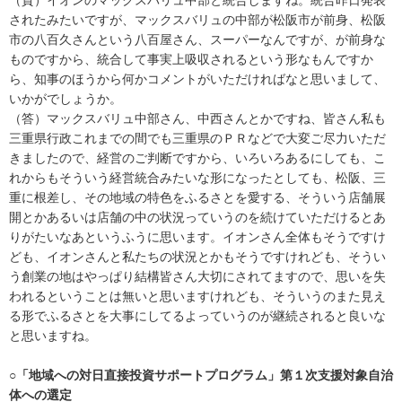
されたみたいですが、マックスバリュの中部が松阪市が前身、松阪
市の八百久さんという八百屋さん、スーパーなんですが、が前身な
ものですから、統合して事実上吸収されるという形なもんですか
ら、知事のほうから何かコメントがいただければなと思いまして、
いかがでしょうか。
（答）マックスバリュ中部さん、中西さんとかですね、皆さん私も
三重県行政これまでの間でも三重県のＰＲなどで大変ご尽力いただ
きましたので、経営のご判断ですから、いろいろあるにしても、こ
れからもそういう経営統合みたいな形になったとしても、松阪、三
重に根差し、その地域の特色をふるさとを愛する、そういう店舗展
開とかあるいは店舗の中の状況っていうのを続けていただけるとあ
りがたいなあというふうに思います。イオンさん全体もそうですけ
ども、イオンさんと私たちの状況とかもそうですけれども、そうい
う創業の地はやっぱり結構皆さん大切にされてますので、思いを失
われるということは無いと思いますけれども、そういうのまた見え
る形でふるさとを大事にしてるよっていうのが継続されると良いな
と思いますね。
○「地域への対日直接投資サポートプログラム」第１次支援対象自治
体への選定