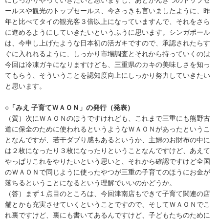
ールスや観光のトップセールス、今さっきも言いましたように、昨
年と比べてタイの観光客３倍以上になっていますんで、それをさら
に進めるようにしていきたいというふうに思います。シンガポール
は、今申し上げたような日本初の活ガキですので、承認されたらす
ぐに入れれるように、しっかり市場調査とそれから持っていくのは
今回は冷凍ガキになりますけども、三重県のカキの美味しさを知っ
てもらう、そういうことを認知度向上にしっかり努力していきたい
と思います。
○「みえ 子育てＷＡＯＮ」の発行（発表）
（質）次にＷＡＯＮのほうですけれども、これまで三重にも熊野古
道に保全のために使われるというようなＷＡＯＮがあったというこ
となんですが、若干ダブり感もあるというか、主婦のお財布の中に
は２枚になったり３枚になったりということなんですけど、あえて
やっぱりこれをやりたいという思いと、それから確認ですけど全国
のＷＡＯＮで同じように使ったやつが三重の子育てのほうにお金が
落ちるということになるという理解でいいのかどうか。
（答）まず１点目のところは、今回津南店もできて子育て関連の店
舗とかも充実させていくということですので、そしてＷＡＯＮでこ
れ裏ですけど、裏にも書いてあるんですけど、子どもたちのために