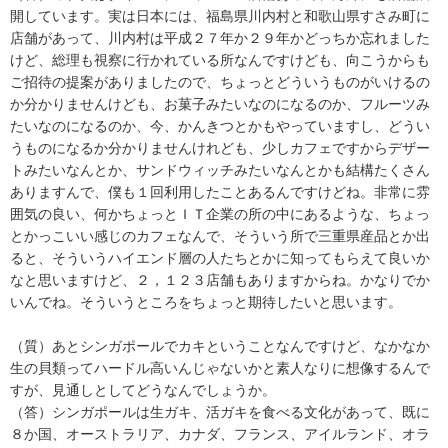
開しています。実は日本には、福島県川内村と和歌山県すさみ町に
店舗があって、川内村は平成２７年か２９年かどっちか忘れました
けど、総理も視察に行かれている所なんですけども、向こうからも
ご招待の提案がありましたので、ちょっとどういうものがいけるの
か分かりませんけども、お菓子みたいなのになるのか、フルーツみ
たいなのになるのか、今、かんきつとかもやっていますし、どうい
うものになるか分かりませんけれども、少しカフェですからデザー
トみたいなんとか、サンドウィッチみたいなんとかも結構たくさん
ありますんで、僕も１回利用したことあるんですけどね。非常に雰
囲気の良い、何かちょっとＩＴ企業の所の中にあるような、ちょっ
とかっこいい感じのカフェなんで、そういう所で三重県産品とか出
ると、そういうハイエンド層の人たちとかに知ってもらえて良いか
なと思いますけど、２，１２３店舗もありますからね。かなりでか
いんでね。そういうところをちょっと期待したいと思います。
（質）あとシンガポールでカキということなんですけど、なかなか
生の貝類ってハードル高いんじゃないかと素人なりに想像するんで
すが、見通しとしてどうなんでしょうか。
（答）シンガポールは生ガキ、活ガキを食べる文化があって、既に
８か国、オーストラリア、カナダ、フランス、アイルランド、オラ