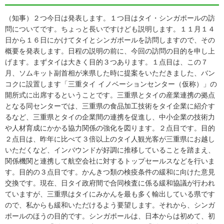
（知事）２つ今日は発表します。１つ目はタイ・シンガポールの訪
問についてです。ちょっと長いですけども説明します。１１月１４
日から１６日にかけてタイとシンガポールを訪問しますので、その
概要を発表します。日程の説明の前に、今回の訪問の目的を申し上
げます。まずタイは大きく目的３つあります。１点目は、この７
月、ソムキット副首相が来県した時に提案をいただきました、バン
コクに設置します「三重タイ イノベーションセンター（仮称）」の
開所式に出席するということです。三重県とタイの産業連携の拠点
となる同センターでは、三重県の食品加工技術をタイ企業に紹介す
るなど、三重県とタイの企業間の連携を促進し、中小企業の技術力
や人材育成にかかる協力関係の強化を図ります。２点目です。目的
２点目は、昨年に比べて３倍以上のタイ人観光客が三重県にお越し
いただくなど、インバウンドが好調に推移していることを踏まえ、
関係機関と連携して航空会社に対するトップセールスなどを行いま
す。目的の３点目です。かんきつ類の検疫条件の緩和に向けた意見
交換です。現在、日タイ政府間で合同検査に係る緩和協議が行われ
ていますが、三重県はタイにみかんを最も多く輸出している県です
ので、私からも緩和いただけるよう要望します。それから、シンガ
ポールのほうの目的です。シンガポールは、日本からは初めて、初