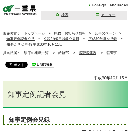
Foreign Languages
検索
メニュー
三重県公式ウェブ
サイト
現在位置：
トップページ
>
県政・お知らせ情報
>
知事のページ
>
知事定例記者会見
>
令和3年9月以前会見録
>
平成30年度会見録
>
知事会見 会見録 平成30年10月11日
担当所属：
県庁の組織一覧 >
総務部 >
広聴広報課
>
報道班
平成30年10月15日
知事定例記者会見
知事定例会見録