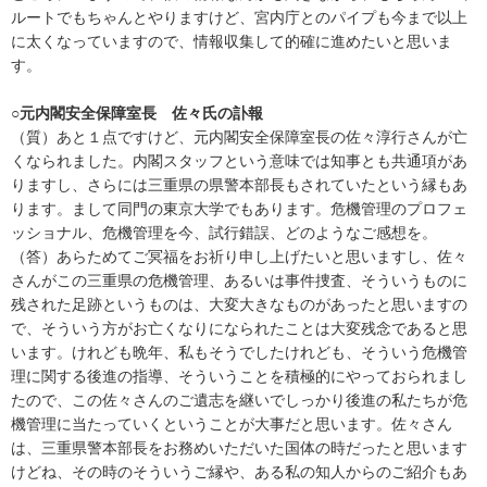
ルートでもちゃんとやりますけど、宮内庁とのパイプも今まで以上
に太くなっていますので、情報収集して的確に進めたいと思いま
す。
○元内閣安全保障室長 佐々氏の訃報
（質）あと１点ですけど、元内閣安全保障室長の佐々淳行さんが亡
くなられました。内閣スタッフという意味では知事とも共通項があ
りますし、さらには三重県の県警本部長もされていたという縁もあ
ります。まして同門の東京大学でもあります。危機管理のプロフェ
ッショナル、危機管理を今、試行錯誤、どのようなご感想を。
（答）あらためてご冥福をお祈り申し上げたいと思いますし、佐々
さんがこの三重県の危機管理、あるいは事件捜査、そういうものに
残された足跡というものは、大変大きなものがあったと思いますの
で、そういう方がお亡くなりになられたことは大変残念であると思
います。けれども晩年、私もそうでしたけれども、そういう危機管
理に関する後進の指導、そういうことを積極的にやっておられまし
たので、この佐々さんのご遺志を継いでしっかり後進の私たちが危
機管理に当たっていくということが大事だと思います。佐々さん
は、三重県警本部長をお務めいただいた国体の時だったと思います
けどね、その時のそういうご縁や、ある私の知人からのご紹介もあ