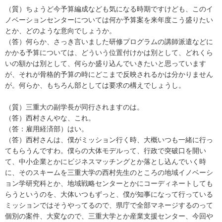
（質）ちょうど今予算編成なども気になる時期ですけども、このイ
ノベーションセンターについては何か予算案を来年度こう盛りたい
とか、どのような意向でしょうか。
（答）何らか、さっき言いました研修プログラムの講師派遣などに
かかる予算については、どういう位置付けかは別として、どれくら
いの額かは別として、何らか盛り込んでいきたいと思っています
が、それが骨格的予算の時にどこまで反映されるかは分かりません
が。何らか、もちろん部としては要求の構えでしょうし。
（質）三重大の副学長が同行されますのは。
（答）西村さんやな、これ。
（答：雇用経済部）はい。
（答）西村さんは、僕がミッション行く時、大概いつも一緒に行っ
てもらうんですわ。僕らの大体モデルって、行政で突破口を開い
て、中小企業とかにビジネスマッチングとか落とし込んでいく時
に、そのスキームを三重大学の西村先生のところの地域イノベーシ
ョン学研究科とか、地域戦略センターとかにコーディネートしても
らうというのを、大体いつもずっと、僕が知事になって行っている
ミッションではそうやってるので、県庁で全部マネージするのって
個別の案件、大変なので、三重大学とか産業支援センター、今回や