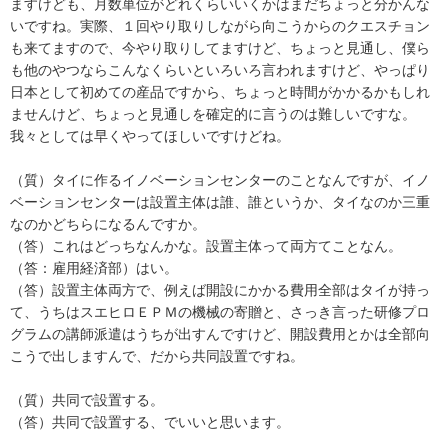
ますけども、月数単位がどれくらいいくかはまだちょっと分かんな
いですね。実際、１回やり取りしながら向こうからのクエスチョン
も来てますので、今やり取りしてますけど、ちょっと見通し、僕ら
も他のやつならこんなくらいといろいろ言われますけど、やっぱり
日本として初めての産品ですから、ちょっと時間がかかるかもしれ
ませんけど、ちょっと見通しを確定的に言うのは難しいですな。
我々としては早くやってほしいですけどね。
（質）タイに作るイノベーションセンターのことなんですが、イノ
ベーションセンターは設置主体は誰、誰というか、タイなのか三重
なのかどちらになるんですか。
（答）これはどっちなんかな。設置主体って両方てことなん。
（答：雇用経済部）はい。
（答）設置主体両方で、例えば開設にかかる費用全部はタイが持っ
て、うちはスエヒロＥＰＭの機械の寄贈と、さっき言った研修プロ
グラムの講師派遣はうちが出すんですけど、開設費用とかは全部向
こうで出しますんで、だから共同設置ですね。
（質）共同で設置する。
（答）共同で設置する、でいいと思います。