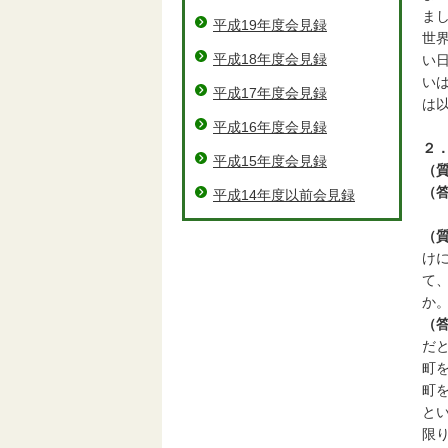
ま
平成19年度会見録
世
平成18年度会見録
い
い
平成17年度会見録
は
平成16年度会見録
２
平成15年度会見録
（
（
平成14年度以前会見録
（
け
て
か
（
だ
町
町
と
限