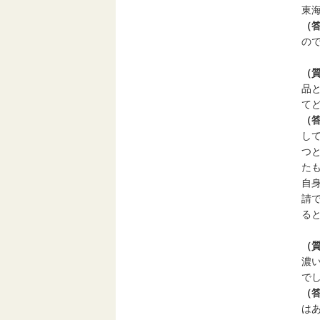
東
（
の
（
品
て
（
し
つ
た
自
請
る
（
濃
で
（
は