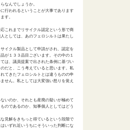
ちらなんでしょうか。
かに行われるということが大事であります
ります。
一応これまでリサイクル認定という形で商
個人としては、あのフェロシルトは果たし
リサイクル製品として申請がされ、認定を
製品が１３３品目ございます。その中の１
しては、議員提案で出された条例に基づい
ものだと、こう考えていると思います。私
されてきたフェロシルトとは違うものの申
いません。私としては大変強い怒りを覚え
得ないのか、それとも産廃の疑いが極めて
るものであるのか、知事個人としてはどう
式な見解をきちっと得ているという段階で
てはいずれ近いうちにそういった判断にな