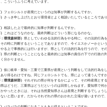
と、こういうふうに考えています。
質）
フェロシルトが産廃だというのは知事が判断するんですか。
答）
さっき申し上げたとおり環境省とよく相談いたしているところであ
質）
相談した上で最終的に知事が判断するんですか。
答）
これはどうなのかな、最終判断はどういう形になるのかな。
答：環境森林部）
県としていわゆる法的行為をやる時に、その法的行為
、その時に判断するということでありますので、今イエスかノーかとい
をやる上で事務的には行いますが、県としての法的行為を行うので、そ
答）
県の判断ということになると最終的には知事の責任の下での行政の
よく分かりません。
質）
仮に岐阜・愛知・三重で三重県が産廃という判断をして法的行為を
もあり得るわけですね。同じフェロシルトでも、県によって違うんです
答：環境森林部）
それぞれの県が何をするかによって、その時産廃とす
知県はどうだ、三重県はどうだというのは回答しかねます。愛知県で何
何かやったときには、それは当然愛知県さんは産廃と判断するでしょう
きないと思います。だからそれぞれの県のおかれた立場が違いますので
質）
バラバラの判断になることもあり得るということですね。