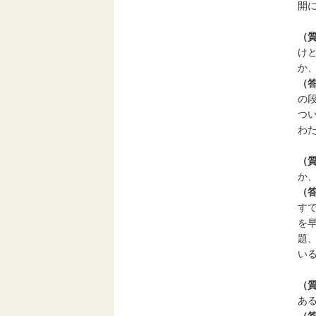
開
（
け
か
（
の
つ
わ
（
か
（
す
を
題
い
（
あ
（