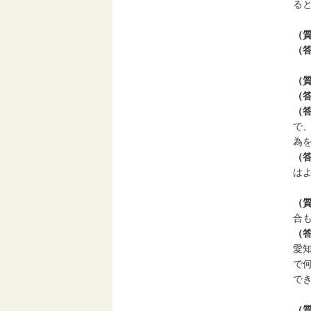
る
（
（
（
（
（
で
為
（
は
（
合
（
愛
で
で
（