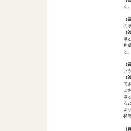
ん
（
の
（
県
判
と
（
い
（
て
ご
県
る
よ
状
（