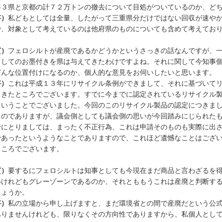
海３県と京都の計７２万トンの撤去について目処がついているのか、ど
答）
私どもとしては全量、したがって三重県分だけではない回収が速や
で、対象として考えているのは他府県のものについても含めて考えてお
質）
フェロシルトが産廃であるかどうかというさっきの話なんですが、
としてのお墨付きを県は与えてきたわけですよね。それに関して今知事
どんな位置付けになるのか、個人的な意見をお伺いしたいと思います。
答）
これは平成１３年にリサイクル条例ができまして、それに基づいて
てきたところでございます。すでに今までに認定されているリサイクル
ということでございました。今回のこのリサイクル製品の認定につきま
ものでありますが、議会側としても議会側の思いが今回踏みにじられた
身にとりましては、まったく不正行為、これは申請そのものも実際に出
であったというようなことでありますので、これほど遺憾なことはござ
ところでございます。
質）
要するにフェロシルトは知事としても今現在まだ商品と言わざるを
いけれどもグレーゾーンであるのか、それとももうこれは産廃と判断す
しょうか。
答）
私の立場から申し上げますと、まだ環境省との間で産廃だという公
ありませんけれども、限りなくその方向性でありますから、私個人とし