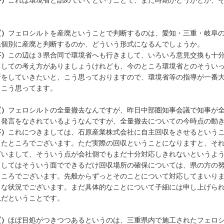
。
質）
フェロシルトを産廃ということで判断するのは、愛知・三重・岐阜
県個別に産廃と判断するのか、どういう形式になるんでしょうか。
答）
この辺は３県合同で環境省へも行きまして、いろいろ意見交換も十
としての考え方がありましょうけれども、今のところ環境省とのそうい
断をしていきたいと、こう思っておりますので、環境省等の指導が一番
、こう思ってます。
質）
フェロシルトの全量撤去なんですが、昨日中部圏知事会議で知事が
う発言をなされているようなんですが、全量撤去についての今時点の動
答）
これにつきましては、石原産業株式会社に自主回収をさせるという
きたところでございます。ただ実際の回収ということになりますと、そ
ざいまして、そういう点が会社側でもまだ十分対応しきれないというよ
としてはそういう面でできるだけ回収場所の確保については、県の方の
ところでございます。先般からずっとそのことについて対応してまいり
うな状況でございます。まだ具体的なことについて子細には申し上げら
況だということです。
質）
ほぼ目処がつきつつあるというのは、三重県内で施工されたフェロ