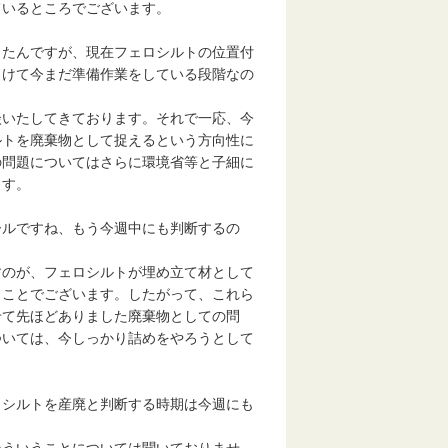
ているところでございます。
ったんですが、現在フェロシルトの位置付
向けて今まだ準備作業をしている段階なの
談いたしてきております。それで一応、今
ルトを廃棄物として捉えるという方向性に
の問題についてはさらに環境省等と子細に
ます。
ールですね、もう今週中にも判断するの
すのが、フェロシルトが埋め立て材として
うことでございます。したがって、これら
せて先ほどありました廃棄物としての問
ついては、今しっかり詰めをやろうとして
ロシルトを産廃と判断する時期は今週にも
そういうことについては聞いておりませ