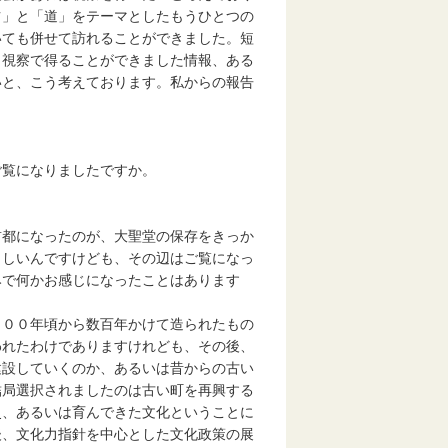
ツ」と「道」をテーマとしたもうひとつの
いても併せて訪れることができました。短
、視察で得ることができました情報、ある
いと、こう考えております。私からの報告
ご覧になりましたですか。
首都になったのが、大聖堂の保存をきっか
らしいんですけども、その辺はご覧になっ
みで何かお感じになったことはあります
２００年頃から数百年かけて造られたもの
われたわけでありますけれども、その後、
建設していくのか、あるいは昔からの古い
結局選択されましたのは古い町を再興する
史、あるいは育んできた文化ということに
後、文化力指針を中心とした文化政策の展