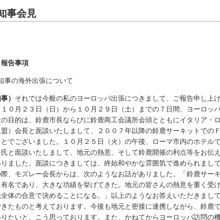
知事会見
．報告事項
知事の海外出張について
知事）
それでは今般の私のヨーロッパ出張につきまして、ご報告申し上
、１０月２３日（日）から１０月２９日（土）までの７日間、ヨーロッ
大の目的は、鈴鹿市長ならびに鈴鹿商工会議所会頭とともにイタリア・
連盟）会長と面談いたしまして、２００７年以降の鈴鹿サーキットでの
ことでございました。１０月２５日（火）の午後、ローマ市内のホテル
ー氏と面談いたしまして、地元の熱意、そして鈴鹿開催の利点等をお伝
いりました。面談につきましては、終始和やかな雰囲気で進められまし
の際、モズレー会長からは、次のようなお話がありました。「鈴鹿サー
に有名であり、大きな功績を挙げてきた。地元の皆さんの熱意を重く受
織全体の合意で決めることになる。」以上のようなお答えいただきまし
できたものと考えております。今後も地元と密接に連携しながら、鈴鹿
いりたいと、こう思っております。また、かねてからヨーロッパ訪問の