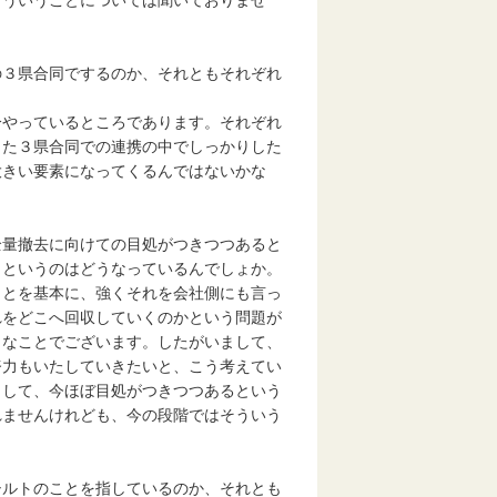
の３県合同でするのか、それともそれぞれ
分やっているところであります。それぞれ
った３県合同での連携の中でしっかりした
大きい要素になってくるんではないかな
全量撤去に向けての目処がつきつつあると
きというのはどうなっているんでしょか。
ことを基本に、強くそれを会社側にも言っ
れをどこへ回収していくのかという問題が
うなことでございます。したがいまして、
努力もいたしていきたいと、こう考えてい
まして、今ほぼ目処がつきつつあるという
れませんけれども、今の段階ではそういう
シルトのことを指しているのか、それとも