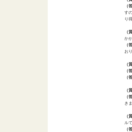
（
す
り
（
か
（
お
（
（
（
（
（
き
（
ル
（