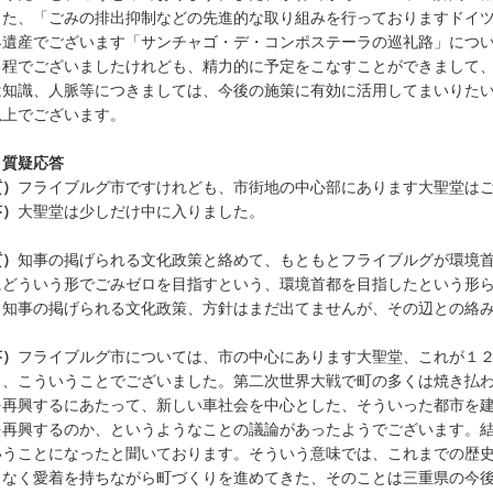
した、「ごみの排出抑制などの先進的な取り組みを行っておりますドイ
界遺産でございます「サンチャゴ・デ・コンポステーラの巡礼路」につ
日程でございましたけれども、精力的に予定をこなすことができまして
は知識、人脈等につきましては、今後の施策に有効に活用してまいりた
以上でございます。
．質疑応答
質）
フライブルグ市ですけれども、市街地の中心部にあります大聖堂は
答）
大聖堂は少しだけ中に入りました。
質）
知事の掲げられる文化政策と絡めて、もともとフライブルグが環境
にどういう形でごみゼロを目指すという、環境首都を目指したという形
、知事の掲げられる文化政策、方針はまだ出てませんが、その辺との絡
。
答）
フライブルグ市については、市の中心にあります大聖堂、これが１
と、こういうことでございました。第二次世界大戦で町の多くは焼き払
を再興するにあたって、新しい車社会を中心とした、そういった都市を
を再興するのか、というようなことの議論があったようでございます。
いうことになったと聞いております。そういう意味では、これまでの歴
りなく愛着を持ちながら町づくりを進めてきた、そのことは三重県の今