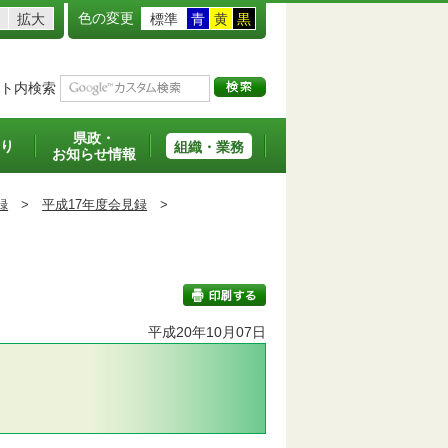
色の変更
拡大
標準
青
黄
黒
ト内検索
県政・
り
組織・業務
お知らせ情報
録
>
平成17年度会見録
>
平成20年10月07日
印刷する