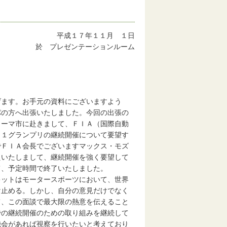
平成１７年１１月 １日
於 プレゼンテーションルーム
げます。お手元の資料にございますよう
パの方へ出張いたしました。今回の出張の
ローマ市に赴きまして、ＦＩＡ（国際自動
Ｆ１グランプリの継続開催について要望す
でＦＩＡ会長でございますマックス・モズ
えいたしまして、継続開催を強く要望して
て、予定時間で終了いたしました。
キットはモータースポーツにおいて、世界
け止める。しかし、自分の意見だけでなく
て、この面談で最大限の熱意を伝えること
での継続開催のための取り組みを継続して
機会があれば視察を行いたいと考えており