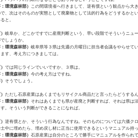
答：環境森林部）
この間環境省へ行きまして、逆有償という観点から大
ので、次はそのものが実態として廃棄物として法的行為をどうするかと
得ると。
質）
岐阜か、どこかですでに産廃判断という、早い段階でそういうニュ
がでしょうか。
答：環境森林部）
岐阜県等３県は先週の月曜日に担当者会議をやらせて
ります、考え方につきましては。
質）
では同じラインでいいですか、３県は。
答：環境森林部）
今の考え方はですね。
答）
そうでしょう。
質）
ただし石原産業はあくまでもリサイクル商品だと言ったらどうする
答：環境森林部）
それはあくまでも県が産廃と判断すれば、それは県は
ます。そういう判断ができることになれば。
質）
逆有償とか、そういう行為なんですね。そのものについては六価ク
で土中に埋めたら、埋め戻し材に正当に使用できるというマニュアル持
答：環境森林部）
石原産業は自分のところで勝手にマニュアルを作られ