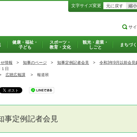
文字サイズ変更
元に戻す
縮小
サイ
健康・福祉・
スポーツ・
観光・産業・
犯
まちづく
子ども
教育・文化
しごと
らせ情報
>
知事のページ
>
知事定例記者会見
>
令和3年9月以前会見
月１日
>
広聴広報課
>
報道班
知事定例記者会見