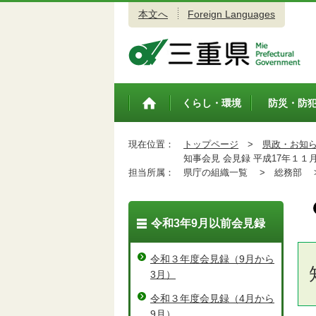
本文へ
Foreign Languages
三重県公式ウェブサイト
くらし・環境
防災・防
トップペ
ージ
現在位置：
トップページ
>
県政・お知
知事会見 会見録 平成17年１１
担当所属：
県庁の組織一覧 >
総務部 
令和3年9月以前会見録
令和３年度会見録（9月から
3月）
令和３年度会見録（4月から
9月）