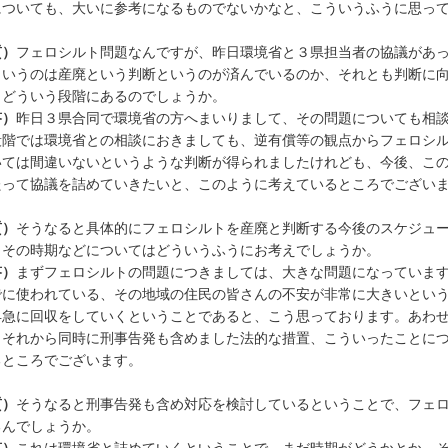
についても、大いに参考になるものでないかなと、こういうふうに思っ
質）
フェロシルト問題なんですが、昨日環境省と３県担当者の協議があ
というのは産廃という判断というのが済んでいるのか、それとも判断に
、どういう段階にあるのでしょうか。
答）
昨日３県合同で環境省の方へまいりまして、その問題についても相
段階では環境省との相談におきましても、逆有償等の観点からフェロシ
いては間違いないというような判断が得られましたけれども、今後、こ
たって協議を詰めていきたいと、このように考えているところでござい
質）
そうなると具体的にフェロシルトを産廃と判断する今後のスケジュ
、その時期などについてはどういうふうにお考えでしょうか。
答）
まずフェロシルトの問題につきましては、大きな問題になっていま
でに使われている、その地域の住民の皆さんの不安が非常に大きいとい
早急に回収をしていくということであると、こう思っております。あわ
、それから同時に刑事告発も含めました法的な措置、こういったことに
るところでございます。
質）
そうなると刑事告発も含め対応を検討しているということで、フェ
るんでしょうか。
答）
これは環境省と詰めていくということで、まだ時期がどうかとか、