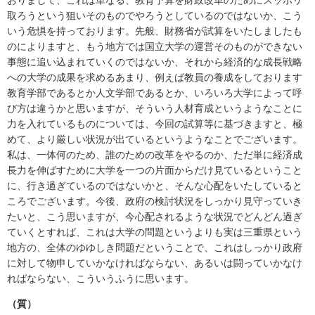
取ろうという狙いそのものでやろうとしているのではないか、こう
いう危惧を持っております。先般、財務省が試算をいたしましたも
のによりますと、もう地方では国立大学の運営そのものができない
事態に追い込まれていくのではないか、それから経済的な成長戦略
への大学の成果を求めるあまり、例えば教員の養成をしております
教育学部であるとか人文学部であるとか、いろいろ大学によって呼
び方は違うかと思いますが、そういう人材育成というようなことに
力を入れているものについては、今回の試算等に基づきますと、極
めて、より厳しい状況が出ているというようなことでございます。
私は、一体何のため、誰のための改革をやるのか、ただ単に経済成
長力を伸ばすために大学を一つの片面からだけ見ているということ
に、行き過ぎているのではないかと、そんな心配をいたしていると
ころでございます。今後、政府の検討状況をしっかり見守っていき
たいと、こう思いますが、今心配されるような状況でどんどん過ぎ
ていくとすれば、これは大学の問題というよりも実は三重県という
地方の、全体のゆゆしき問題だということで、これはしっかり政府
に対して物申していかなければならない、あるいは闘っていかなけ
ればならない、こういうふうに思います。
（質）