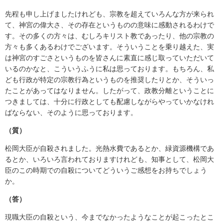
先程も申し上げましたけれども、宗教を超えていろんな方が来られ
て、神宮の偉大さ、その存在というものの意味に感動されるわけで
す。その多くの方々は、むしろキリスト教であったり、他の宗教の
方々も多くあるわけでございます。そういうことを乗り越えた、実
は神宮のすごさというものを皆さんに素直に感じ取っていただいて
いるのかなと、こういうふうに私は思っております。もちろん、私
ども行政が特定の宗教行為というものを推奨したりとか、そういっ
たことがあってはなりません。したがって、政教分離ということに
つきましては、十分に行政としても配慮しながらやっていかなけれ
ばならない、そのように思っております。
（質）
松岡大臣が自殺されました。光熱水費であるとか、緑資源機構であ
るとか、いろいろ言われておりますけれども、知事として、松岡大
臣のこの時期での自殺についてどういうご感想をお持ちでしょう
か。
（答）
現職大臣の自殺という、今までなかったようなことが起こったとこ