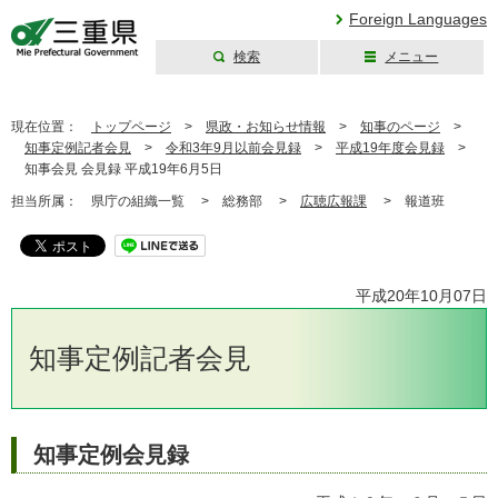
Foreign Languages
検索
メニュー
三重県公式ウェブ
サイト
現在位置：
トップページ
>
県政・お知らせ情報
>
知事のページ
>
知事定例記者会見
>
令和3年9月以前会見録
>
平成19年度会見録
>
知事会見 会見録 平成19年6月5日
担当所属：
県庁の組織一覧 >
総務部 >
広聴広報課
>
報道班
平成20年10月07日
知事定例記者会見
知事定例会見録