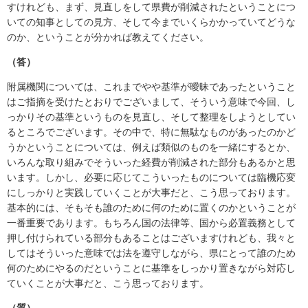
すけれども、まず、見直しをして県費が削減されたということにつ
いての知事としての見方、そして今までいくらかかっていてどうな
のか、ということが分かれば教えてください。
（答）
附属機関については、これまでやや基準が曖昧であったということ
はご指摘を受けたとおりでございまして、そういう意味で今回、し
っかりその基準というものを見直し、そして整理をしようとしてい
るところでございます。その中で、特に無駄なものがあったのかど
うかということについては、例えば類似のものを一緒にするとか、
いろんな取り組みでそういった経費が削減された部分もあるかと思
います。しかし、必要に応じてこういったものについては臨機応変
にしっかりと実践していくことが大事だと、こう思っております。
基本的には、そもそも誰のために何のために置くのかということが
一番重要であります。もちろん国の法律等、国から必置義務として
押し付けられている部分もあることはございますけれども、我々と
してはそういった意味では法を遵守しながら、県にとって誰のため
何のためにやるのだということに基準をしっかり置きながら対応し
ていくことが大事だと、こう思っております。
（質）