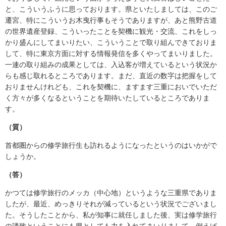
と、こういうふうに思っております。県といたしましては、このご
遷宮、特にこういうお木曳行事もそうでありますが、あと熊野古道
の世界遺産登録、こういったことを契機に観光・交流、これをしっ
かり盛んにしてまいりたい、こういうことで取り組んできておりま
して、特に東京方面に対する情報発信を多くやってまいりました。
一連の取り組みの成果としては、入込客が増えているという状況か
らも感じ取れるところであります。まだ、直近の数字は把握をして
おりませんけれども、これを契機に、ますます三重においでいただ
く方々が多くなるということを期待いたしているところでありま
す。
（質）
首都圏からの修学旅行生も訪れるようになったというのはいかがで
しょうか。
（答）
かつては修学旅行のメッカ（中心地）というような三重県でありま
したが、最近、めっきりそれが減っているという状況でございまし
た。そうしたことから、私が知事に就任しました後、実は修学旅行
の誘致ということにも県としても力を入れてまいりまして、例えば