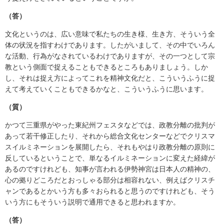
（答）
文化というのは、広い意味で私たちの生き様、生き方、そういう全
体の状況を指すわけであります。したがいまして、その中でいろん
な活動、行為がなされているわけでありますが、その一つとして宗
教という側面で捉えることもできるところもありましょう。しか
し、それは捉え方によってこれを精神文化だと、こういうふうに捉
えて考えていくこともできるかなと、こういうふうに思います。
（質）
かつて三重県がやった東紀州フェスタなどでは、政教分離の批判が
あって若干修正したり、それから総合文化センターなどでクリスマ
スイルミネーションを展開したら、それもやはり政教分離の原則に
反しているということで、単なるイルミネーションに変えた経緯が
あるのですけれども、知事が言われる伊勢神宮は日本人の精神の、
心の拠りどころだとおっしゃる部分は相容れない、例えばクリスチ
ャンであるとかいう方も多々おられると思うのですけれども、そう
いう方にもそういう説明で通用できると思われますか。
（答）