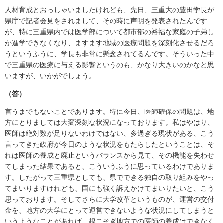
人材育成とおっしゃいましたけれども、先日、三重大の豊田学長が
県庁で記者会見をされまして、その時に声明を発表されたんです
が、特に三重県内では医学部について都市部の裕福な家庭の子弟し
か進学できなくなり、ますます地域の医療問題を深刻化させるだろ
うというふうに、学長も非常に懸念されてるんです。そういった中
で三重県の医療に与える影響というのも、かなり大きいのかなと思
いますが、いかがでしょう。
（答）
言うまでもないことであります。特に今日、医師確保の問題は、地
方にとりましては大変深刻な状況になっております。私はやはり、
医師は絶対数が足りないわけではない、多過ぎる現状がある、こう
言ってきた政府が今日のような状況をもたらしたということは、そ
れは医師の養成と廃止というバランスから見て、その機能を失わせ
てしまった結果であると、こういうふうに思っているわけでありま
す。したがって三重県としても、県でできる独自の取り組みをやっ
てまいりますけれども、国にも強く訴えかけてまいりたいと、こう
思っております。そしてさらに大学改革というものが、運営の交付
金を、地方の大学にとって運営できないような状況にしてしまうと
いうようなことがあれば、根こそぎ地方での医師の養成はできなく