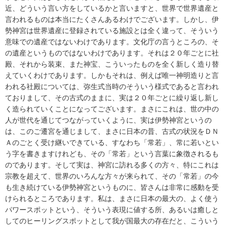
近、どういう言い方をしているかと言いますと、世界で世界遺産と
言われるものは本当にたくさんあるわけでございます。しかし、伊
勢神宮は世界遺産に登録されている施設とは全く違って、そういう
意味での遺産ではないわけであります。文化庁の言うところの、そ
の遺産というものではないわけであります。それは２０年ごとに社
殿、それから装束、また神宝、こういったものを全く新しく造り替
えていくわけであります。しかもそれは、例えば唯一神明造りと言
われる社殿については、弥生式当時のそういう様式であると言われ
ておりまして、その古式のままに、実は２０年ごとに繰り返し新し
く造られていくことになってございます。まさにこれは、世の中の
人が世代を通じてつながっていくように、実は伊勢神宮というの
は、このご遷宮を通じまして、まさに日本の昔、古式の状況をＤＮ
Ａのごとく受け継いできている、すなわち「常若」、常に若いとい
う字を書きますけれども、その「常若」という言葉に象徴されるも
のであります。そして実は、神宮に訪れる多くの方々、特にこれは
宗教を超えて、世界のいろんな方々が来られて、その「常若」の今
も生き続けている伊勢神宮というものに、皆さんは非常に感動を受
けられるところであります。私は、まさに日本の最大の、よく使う
パワースポットという、そういう表現に値する所、あるいは癒しと
してのヒーリングスポットとして我が国最大の存在だと、こういう