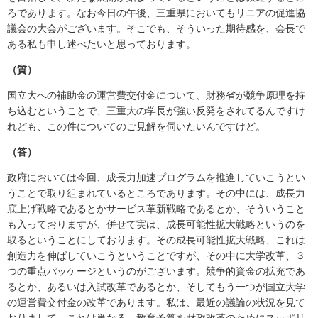
ろであります。なお今日の午後、三重県においてもリニアの促進協
議会の大会がございます。そこでも、そういった期待感を、会長で
ある私も申し述べたいと思っております。
（質）
国立大への補助金の運営費交付金について、財務省が競争原理を持
ち込むということで、三重大の学長が強い反発をされてるんですけ
れども、この件についてのご見解を伺いたいんですけど。
（答）
政府においては今回、成長力加速プログラムを推進していこうとい
うことで取り組まれているところであります。その中には、成長力
底上げ戦略であるとかサービス革新戦略であるとか、そういうこと
も入っておりますが、併せて実は、成長可能性拡大戦略というのを
取るということにしております。その成長可能性拡大戦略、これは
創造力を伸ばしていこうということですが、その中に大学改革、３
つの重点パッケージというのがございます。競争的資金の拡充であ
るとか、あるいは入試改革であるとか、そしてもう一つが国立大学
の運営費交付金の改革であります。私は、最近の議論の状況を見て
おりまして、これは単なる、教育予算を財政改革のためにスッポリ