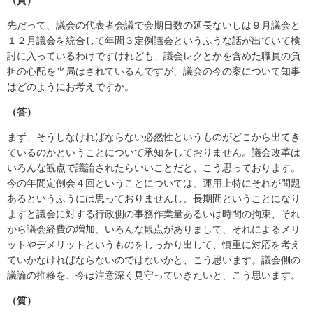
先だって、議会の代表者会議で会期日数の延長ないしは９月議会と
１２月議会を統合して年間３定例議会というふうな話が出ていて検
討に入っているわけですけれども、議会レクとかを含めた職員の負
担の心配を当局はされているんですが、議会の今の案について知事
はどのようにお考えですか。
（答）
まず、そうしなければならない必然性というものがどこから出てき
ているのかということについて承知をしておりません。議会改革は
いろんな観点で議論されたらいいことだと、こう思っております。
今の年間定例会４回ということについては、運用上特にそれが問題
あるというふうには思っておりませんし、長期間ということになり
ますと議会に対する行政側の事務作業量あるいは時間の拘束、それ
から議会経費の増加、いろんな観点がありまして、それによるメリ
ットやデメリットというものをしっかり出して、慎重に対応を考え
ていかなければならないのではないかと、こう思います。議会側の
議論の推移を、今は注意深く見守っていきたいと、こう思います。
（質）