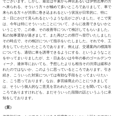
でございます。しかし、最近は平素から神宮あるいは伊勢志摩の方
へ来られる、そういう方々が極めて多いところでありまして、車で
来られる方々が渋滞に巻き込まれるという状況が日常的に、特に
土・日にかけて見られるというような点がございました。そこで実
は、今年は特にそういったことについて、さらに改善できないかと
いうことで、この春、その改善等について検討してもらいました。
私の知事選挙が過ぎまして、また再びこの県庁へ登庁いたしました
その時点で、その検討について指示をいたしました。それで今、工
夫をしていただいたところであります。例えば、交通案内の標識等
についても、適切に車を誘導できるようにする、というようなこと
をやってまいりましたが、土・日あるいは今年の春のゴールデンウ
ィーク、連休等においても、予想したよりも相当その渋滞は緩和さ
れたのではないか、このように思っているところであります。引き
続き、こういった対策については有効な手段をとってまいりたい
と、こう思っております。なお、参宮線廃止のことにつきまして
は、そういう個人的なご意見を言われたということを聞いていると
ころでありますけれども、まだそういった段階の話というふうに承
知をしております。
（質）