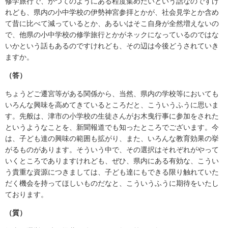
修学旅行で、かつてのようにある程度集めたいという話なのですけ
れども、県内の小中学校の伊勢神宮参拝とかが、社会見学とか含め
て昔に比べて減っているとか、あるいはそこ自身が全然増えないの
で、他県の小中学校の修学旅行とかがネックになっているのではな
いかという話もあるのですけれども、その辺は今後どうされていき
ますか。
（答）
ちょうどご遷宮等がある関係から、当然、県内の学校等においても
いろんな興味を高めてきているところだと、こういうふうに思いま
す。先般は、津市の小学校の生徒さんがお木曳行事に参加をされた
というようなことを、新聞報道でも知ったところでございます。今
は、子ども達の興味の範囲も拡がり、また、いろんな教育効果の挙
がるものがあります。そういう中で、その選択はそれぞれがやって
いくところでありますけれども、ぜひ、県内にある有効な、こうい
う貴重な資源につきましては、子ども達にもできる限り触れていた
だく機会を持ってほしいものだなと、こういうふうに期待をいたし
ております。
（質）