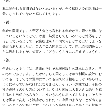
私に聞かれる質問ではないと思いますが、全く松岡大臣の説明は十
分になされていないと感じております。
（質）
年金の問題です。５千万人分とも言われる年金が宙に浮いた形にな
っているということで、政府・与党としてもいろいろと対応をしよ
うとしているようで、安倍総理も１年間で何とかするというような
発言もありましたが、この年金の問題について、県は直接関係ない
とは思われますが、知事としてどういうふうにお考えでしょうか。
（答）
年金につきましては、将来のそれぞれ老後設計の基本になるところ
のものであります。したがいまして国としては年金制度の設計にお
いても、そしてその運用についても国民の信頼をしっかり得られる
ようにやっていかなければなりません。そういう意味では、今回の
社会保険庁のやり方については、やはり国民は大変大きな怒りを感
じるのも当然であろうと、こういうふうに思っております。そもそ
もは国会でああいう議論がなされた上に今回のようなことが出てき
ているところであります。このような事態はもっと早くから把握で