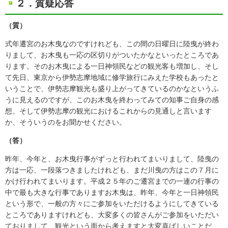
２．質疑応答
（質）
式年遷宮のお木曳なのですけれども、この間の日曜日に陸曳が終わ
りまして、お木曳も一応の区切りがついたかなといったところであ
ります。そのお木曳による一日神領民などの観光客も増加し、そし
て先日、東京から伊勢志摩地域に修学旅行にみえた学校もあったと
いうことで、伊勢志摩観光も盛り上がってきているのかなというふ
うに見えるのですが、このお木曳を終わってみての知事ご自身の感
想、そして伊勢志摩の観光におけるこれからの見通しと言います
か、そういうのをお聞かせください。
（答）
昨年、今年と、お木曳行事がずっと行われてまいりまして、陸曳の
方は一応、一段落つきましたけれども、まだ川曳の方はこの７月に
かけ行われてまいります。平成２５年のご遷宮までの一連の行事の
中で最も大きな行事でありますお木曳は、昨年、今年と一日神領民
という形で、一般の方々にご参加をいただけるようにしてきている
ところでありますけれども、大変多くの皆さんがご参加をいただい
ておりまして、観光という面から考えますと大変喜ばしいことだ