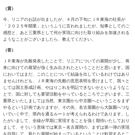
（質）
今、リニアのお話が出ましたが、４月の下旬にＪＲ東海の社長が
「２０２５年開業」というふうに言われましたが、知事としてのご
感想と、あと三重県として何か実現に向けた取り組みを加速される
ようなことがございましたら、教えてください。
（答）
ＪＲ東海が先般発表したことで、リニアについての展開が少し、将
来に向けての展望が強く生み出されたということだと思います。国
においてはまだ、このことについて結論を出しているわけではあり
ませんけれども、ＪＲ東海の先般の意思表明を受けまして、我々と
しては国土形成計画、やはりこれを明記できないかというようなこ
とで、国に対しても要望活動をやっているところでございます。三
重県といたしましては当然、東京圏から中京圏へということをまず
やるという計画でありますが、その先、名古屋圏から大阪圏へつな
いでいく中で、県内を通るルートが考えられるわけであります。し
たがいまして、全線が早期に実現することを強く期待いたしており
まして、そういう意味では東京～名古屋間の、まずは第一弾の実現
を目指して、新たな展開が始まっているということは歓迎するとこ