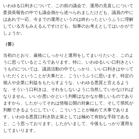
いわゆる口利きについて、この前の議会で、運用の見直しについて
委員長報告の中でも議会側から述べられましたけども、議員の中に
はあれで一応、今までの運用というのは終わったというふうに理解
している方もみえるんですけども、知事のお考えとしてはいかがで
しょうか。
（答）
当初のとおり、厳格にしっかりと運用をしてまいりたいと、このよ
うに思っているところであります。特に、いわゆるいい口利きとい
うものについては、議員活動の中でしっかり、いい口利きはやって
いただくということが大事だと、こういうふうに思います。特定の
個人や企業に利益をもたらすような、いわゆる悪質と言えるよう
な、そういう口利きは、それをしないように当然していかなければ
なりません。いいか悪いかという判断はなかなか難しいものであり
ますから、したがってそれは情報公開の対象にして、そして県民が
判断できるようにしていく、こういうことが極めて大事でありま
す。いわゆる悪質口利き防止策としては極めて有効な手段である
と、こう思っております。したがいまして、今後もしっかり運用を
してまいります。