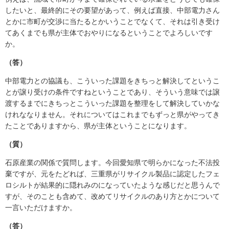
したいと、最終的にその要望があって、例えば直接、中部電力さん
とかに市町が交渉に当たるとかいうことでなくて、それは引き受け
てあくまでも県が主体でおやりになるということでよろしいです
か。
（答）
中部電力との協議も、こういった課題をきちっと解決してというこ
とが譲り受けの条件ですねということであり、そういう意味では譲
渡するまでにきちっとこういった課題を整理をして解決していかな
けれななりません。それについてはこれまでもずっと県がやってき
たことでありますから、県が主体ということになります。
（質）
石原産業の関係で質問します。今回愛知県で明らかになった不法投
棄ですが、元をたどれば、三重県がリサイクル製品に認定したフェ
ロシルトが結果的に隠れみのになっていたような感じだと思うんで
すが、そのことも含めて、改めてリサイクルのあり方とかについて
一言いただけますか。
（答）