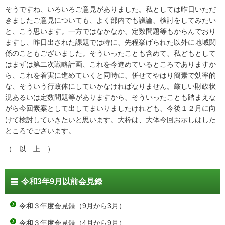
そうですね、いろいろご意見がありました。私としては昨日いただ
きましたご意見についても、よく部内でも議論、検討をしてみたい
と、こう思います。一方ではなかなか、定数問題等もからんでおり
ますし、昨日出された課題では特に、先程挙げられた以外に地域関
係のこともございました。そういったことも含めて、私どもとして
はまずは第二次戦略計画、これを今進めているところでありますか
ら、これを着実に進めていくと同時に、併せてやはり簡素で効率的
な、そういう行政体にしていかなければなりません。厳しい財政状
況あるいは定数問題等がありますから、そういったことも踏まえな
がら今回素案として出してまいりましたけれども、今後１２月に向
けて検討していきたいと思います。大枠は、大体今回お示しはした
ところでございます。
（ 以 上 ）
令和3年9月以前会見録
令和３年度会見録（9月から3月）
令和３年度会見録（4月から9月）