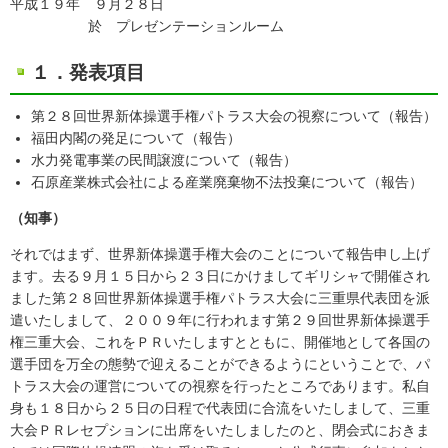
平成１９年 ９月２８日
於 プレゼンテーションルーム
１．発表項目
第２８回世界新体操選手権パトラス大会の視察について（報告）
福田内閣の発足について（報告）
水力発電事業の民間譲渡について（報告）
石原産業株式会社による産業廃棄物不法投棄について（報告）
（知事）
それではまず、世界新体操選手権大会のことについて報告申し上げ
ます。去る９月１５日から２３日にかけましてギリシャで開催され
ました第２８回世界新体操選手権パトラス大会に三重県代表団を派
遣いたしまして、２００９年に行われます第２９回世界新体操選手
権三重大会、これをＰＲいたしますとともに、開催地として各国の
選手団を万全の態勢で迎えることができるようにということで、パ
トラス大会の運営についての視察を行ったところであります。私自
身も１８日から２５日の日程で代表団に合流をいたしまして、三重
大会ＰＲレセプションに出席をいたしましたのと、閉会式におきま