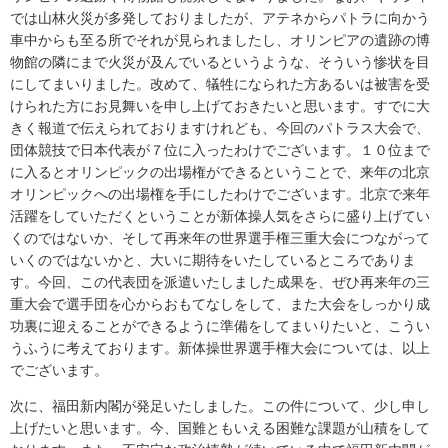
では山林火災が多発しておりましたが、アテネからパトラに向かう
車中からも至る所でそれが見られましたし、オリンピアの遺跡の博
物館の隣にまで火災が及んでいるというような、そういう惨状を目
にしてまいりました。改めて、犠牲になられた方あるいは被害を受
けられた方にお見舞いを申し上げておきたいと思います。すでに大
きく報道で伝えられておりますけれども、今回のパトラス大会で、
団体競技で日本代表が７位に入ったわけでございます。１０位まで
に入るとオリンピックの出場権ができるということで、来年の北京
オリンピックへの出場権を手にしたわけでございます。北京で来年
活躍をしていただくということが新体操人気をさらに盛り上げてい
くのではないか、そして再来年の世界選手権三重大会につながって
いくのではないかと、大いに期待をいたしているところでありま
す。今回、この代表団を派遣いたしました成果を、ぜひ再来年の三
重大会で選手団を心からおもてなしをして、また大会をしっかり成
功裏に迎えることができるように準備をしてまいりたいと、こうい
うふうに考えております。新体操世界選手権大会については、以上
でございます。
次に、福田新内閣が発足いたしました。この件について、少し申し
上げたいと思います。今、国難ともいえる困難な課題が山積をして