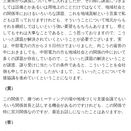
三重県から譲渡について申し入れましたが、その際に譲渡につきま
しては設備とかあるいは用地上のことだけではなくて、地域社会と
の関係等におけるいろいろな課題、これを地域貢献という言葉で私
どもは言っておりますけれども、そういうことについて地元からも
それを継続してほしいという強い要望ももちろんありますし、県と
してもそれは大事なことであると、こう思っておりますので、こう
いった課題が解決されていくということが必要でございます。実
は、中部電力の方から２５日付けでまいりました、向こうの返答の
中におきましても、中部電力の方も地域社会との関係の中において
多くの課題が存在しているので、こういった課題の解決ということ
が譲渡、譲り受けに当たっての条件であると、こういうことを会社
側も申しております。したがいまして、こういったことについて今
後協議を進めていくということになります。
（質）
この関係で、膝づめミーティングの場や地域づくり支援会議でもい
ろいろ関係首長と話しする機会があるのですけれども、この関係で
特に宮川関係なのですが、最近お話しになったことはありますか。
（答）