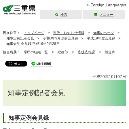
Foreign Languages
検索
メニュー
三重県公式ウェブ
サイト
現在位置：
トップページ
>
県政・お知らせ情報
>
知事のページ
>
知事定例記者会見
>
令和3年9月以前会見録
>
平成19年度会見録
>
知事会見 会見録 平成19年9月28日
担当所属：
県庁の組織一覧 >
総務部 >
広聴広報課
>
報道班
平成20年10月07日
知事定例記者会見
知事定例会見録