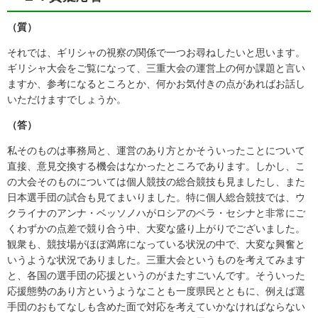
（質）
それでは、ギリシャの視察の関係で一つお尋ねしたいと思います。
ギリシャ大会をご覧になって、三重大会の運営上の何か課題と言い
ますか、参考になるところとか、何かお気付きの点があればお話し
いただけますでしょうか。
（答）
私そのものは事務局と、運営のあり方とかそういったことについて
直接、意見交換する機会はなかったところであります。しかし、こ
の大会そのものについては個人競技の総合競技も見ましたし、また
日本選手団の試合も見てまいりました。特に個人総合競技では、ウ
クライナのアンナ・ベッソノハがロシアのベラ・セシナと非常にご
くわずかの点差で競り合う中、大変な盛り上がりでございました。
観衆も、競技場がほぼ満席になっている状況の中で、大変な興奮と
いうような状況でありました。三重大会というものを考えてみます
と、各国の選手団の応援というのがまたすごいんです。そういった
応援態勢のあり方というようなことも一度県民とともに、例えば選
手団のおもてなしも含めた面で対応を考えていかなければならない