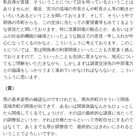
私自身が直接、そういうことについて話を伺っているということは
ありませんが、最近、宮川の流域の市長さんや町長さん等の動きが
いろいろあるということを聞いております。そして、そういう中で
関係の市町からも、この交渉に当たっての要望書等も出てくるよう
な状況だと聞いております。特に流量回復の観点とか、あるいはダ
ムの社会的機能の確保といったような観点での意見・申し入れが中
心になってくるのかなと、こういうふうに考えております。このこ
とについては、実は関係者の利害関係といったことも大変多く絡ん
でおりますので、こういったことも念頭に置きながら、地元につい
てもご理解をいただきながら、しかしまずは譲渡交渉先の中部電力
との協議をしっかりうまく進めていかなければならないと、こうい
うふうに思います。
（質）
県の基本姿勢の確認なのですけれども、県内市町のそういう関係、
流域市町の関係が出てきて、あるいは関係漁協なんかもひょっとし
たら関係してくるでしょうけど、その辺の最終的な譲渡に当たって
の調整役というか、それは分権だからといって市町任せにするので
はなくて、あくまでも県が調整役で、最終的にはきれいにされると
いうことでよろしいですか。