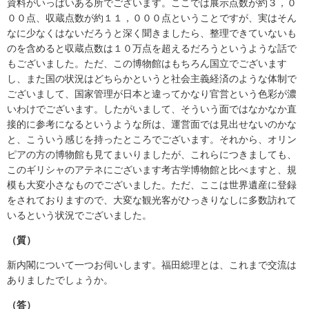
資料がいっぱいある所でございます。ここでは展示点数が約３，０
００点、収蔵点数が約１１，０００点ということですが、実はそん
なに少なくはないだろうと深く聞きましたら、整理できていないも
のを含めると収蔵点数は１０万点を超えるだろうというような話で
もございました。ただ、この博物館はもちろん国立でございます
し、また国の状況はどちらかというと社会主義経済のような体制で
ございまして、国家管理が日本と違ってかなり官営という色彩が濃
いわけでございます。したがいまして、そういう面ではなかなか直
接的に参考になるというような所は、運営面では見出せないのかな
と、こういう感じを持ったところでございます。それから、オリン
ピアの方の博物館も見てまいりましたが、これらにつきましても、
このギリシャのアテネにございます考古学博物館と比べますと、規
模も大変小さなものでございました。ただ、ここは世界遺産に登録
をされておりますので、大変な観光客がひっきりなしに多数訪れて
いるという状況でございました。
（質）
新内閣について一つお伺いします。福田総理とは、これまで交流は
ありましたでしょうか。
（答）