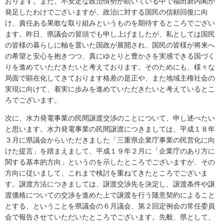
おります。また、不安定な政治情勢が続いている中で福田新内閣が
発足したわけでございますが、政治に対する国民の信頼回復に向
け、責任ある果敢な取り組みというものを期待するところでござい
ます。昨日、県議会の冒頭でも申し上げましたが、私としては国民
の皆様の暮らしに軸を置いた国政が展開され、国民の皆様が将来へ
の希望と安心を抱きつつ、真にゆとりと豊かさを実感できる国づく
りを進めていただきたいと考えております。そのためにも、様々な
局面で顕在化してきております格差の是正や、また地域主権社会の
実現に向けて、着実に歩みを進めていただきたいと考えているとこ
ろでございます。
次に、水力発電事業の民間譲渡交渉のことについて、申し述べたい
と思います。水力発電事業の民間譲渡につきましては、平成１８年
３月に県議会からいただきました「三重県企業庁事業の民営化に向
けた提言」を踏まえまして、平成１９年２月に「企業庁のあり方に
関する基本的方向」というのを示したところでございますが、その
方向に従いまして、これまで検討を重ねてきたところでございま
す。譲渡方法につきましては、譲渡交渉先を決定し、譲渡条件や譲
渡価格についての交渉を進めた上で譲渡を行う随意契約によること
とする、ということを県議会の６月議会、第２回定例会の常任委員
会で報告させていただいたところでございます。先般、県として、