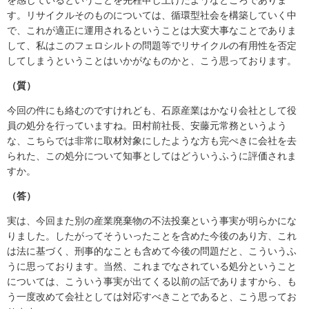
す。リサイクルそのものについては、循環型社会を構築していく中
で、これが適正に運用されるということは大変大事なことでありま
して、私はこのフェロシルトの問題等でリサイクルの有用性を否定
してしまうということはいかがなものかと、こう思っております。
（質）
今回の件にも絡むのですけれども、石原産業はかなり会社として役
員の処分を行っていますね。田村前社長、安藤元常務というよう
な、こちらでは非常に取材対象にしたような方も完ぺきに会社を去
られた、この処分について知事としてはどういうふうに評価されま
すか。
（答）
実は、今回また別の産業廃棄物の不法投棄という事実が明らかにな
りました。したがってそういったことを含めた今後のあり方、これ
は法に基づく、刑事的なことも含めて今後の問題だと、こういうふ
うに思っております。当然、これまでなされている処分ということ
については、こういう事実が出てくる以前の話でありますから、も
う一度改めて会社としては対応すべきことであると、こう思ってお