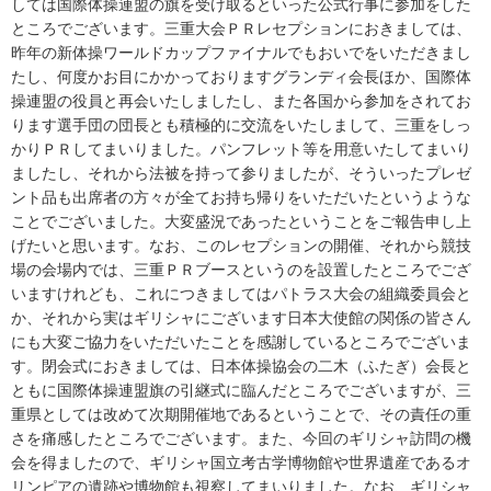
しては国際体操連盟の旗を受け取るといった公式行事に参加をした
ところでございます。三重大会ＰＲレセプションにおきましては、
昨年の新体操ワールドカップファイナルでもおいでをいただきまし
たし、何度かお目にかかっておりますグランディ会長ほか、国際体
操連盟の役員と再会いたしましたし、また各国から参加をされてお
ります選手団の団長とも積極的に交流をいたしまして、三重をしっ
かりＰＲしてまいりました。パンフレット等を用意いたしてまいり
ましたし、それから法被を持って参りましたが、そういったプレゼ
ント品も出席者の方々が全てお持ち帰りをいただいたというような
ことでございました。大変盛況であったということをご報告申し上
げたいと思います。なお、このレセプションの開催、それから競技
場の会場内では、三重ＰＲブースというのを設置したところでござ
いますけれども、これにつきましてはパトラス大会の組織委員会と
か、それから実はギリシャにございます日本大使館の関係の皆さん
にも大変ご協力をいただいたことを感謝しているところでございま
す。閉会式におきましては、日本体操協会の二木（ふたぎ）会長と
ともに国際体操連盟旗の引継式に臨んだところでございますが、三
重県としては改めて次期開催地であるということで、その責任の重
さを痛感したところでございます。また、今回のギリシャ訪問の機
会を得ましたので、ギリシャ国立考古学博物館や世界遺産であるオ
リンピアの遺跡や博物館も視察してまいりました。なお、ギリシャ