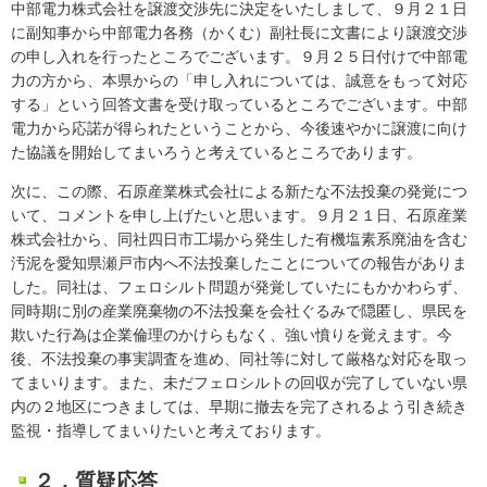
中部電力株式会社を譲渡交渉先に決定をいたしまして、９月２１日
に副知事から中部電力各務（かくむ）副社長に文書により譲渡交渉
の申し入れを行ったところでございます。９月２５日付けで中部電
力の方から、本県からの「申し入れについては、誠意をもって対応
する」という回答文書を受け取っているところでございます。中部
電力から応諾が得られたということから、今後速やかに譲渡に向け
た協議を開始してまいろうと考えているところであります。
次に、この際、石原産業株式会社による新たな不法投棄の発覚につ
いて、コメントを申し上げたいと思います。９月２１日、石原産業
株式会社から、同社四日市工場から発生した有機塩素系廃油を含む
汚泥を愛知県瀬戸市内へ不法投棄したことについての報告がありま
した。同社は、フェロシルト問題が発覚していたにもかかわらず、
同時期に別の産業廃棄物の不法投棄を会社ぐるみで隠匿し、県民を
欺いた行為は企業倫理のかけらもなく、強い憤りを覚えます。今
後、不法投棄の事実調査を進め、同社等に対して厳格な対応を取っ
てまいります。また、未だフェロシルトの回収が完了していない県
内の２地区につきましては、早期に撤去を完了されるよう引き続き
監視・指導してまいりたいと考えております。
２．質疑応答