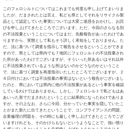
このフェロシルトについてはこれまでも何度も申し上げてまいりま
したが、だまされたとは言え、私ども県としてそれをリサイクル製
品として認定していた事実については大変ご迷惑をおかけし、お詫
びを申し上げてきたところでございます。ただ、今回のさらなる別
の不法投棄ということについてはまだ、先般報告があったわけであ
りますから、実態として私もそう詳しく承知をしておりません。た
だ、法に基づいて調査を指示して報告をさせるということができま
すので、県としては県内でも７地区にフェロシルトの不法投棄され
た所があったわけでございますが、そういった所あるいはそれ以外
に不法投棄されているような所はないのかどうなのかということ
で、法に基づく調査を再度指示いたしたところでございますが、２
６日付けにおいては不法投棄の事実はないという報告がございまし
たのと、県においては県内に他の不法投棄があるという事実を確認
しているわけではありません。しかし、フェロシルトで私どもはあ
あいった形でだまされたということに結果的になったわけでありま
すが、その上なお、さらに今回、分かっていた事実を隠していたこ
とがまた新たに出てきたということで、コンプライアンスの問題、
企業倫理の問題を、その時にも厳しく申し上げてきたところでござ
いますけれども、そのかけらもないというようなことで、強い憤り
を感じているということを先程申し上げたようなところでありま