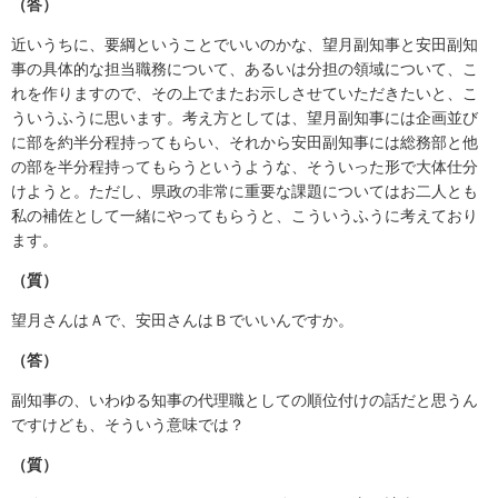
（答）
近いうちに、要綱ということでいいのかな、望月副知事と安田副知
事の具体的な担当職務について、あるいは分担の領域について、こ
れを作りますので、その上でまたお示しさせていただきたいと、こ
ういうふうに思います。考え方としては、望月副知事には企画並び
に部を約半分程持ってもらい、それから安田副知事には総務部と他
の部を半分程持ってもらうというような、そういった形で大体仕分
けようと。ただし、県政の非常に重要な課題についてはお二人とも
私の補佐として一緒にやってもらうと、こういうふうに考えており
ます。
（質）
望月さんはＡで、安田さんはＢでいいんですか。
（答）
副知事の、いわゆる知事の代理職としての順位付けの話だと思うん
ですけども、そういう意味では？
（質）