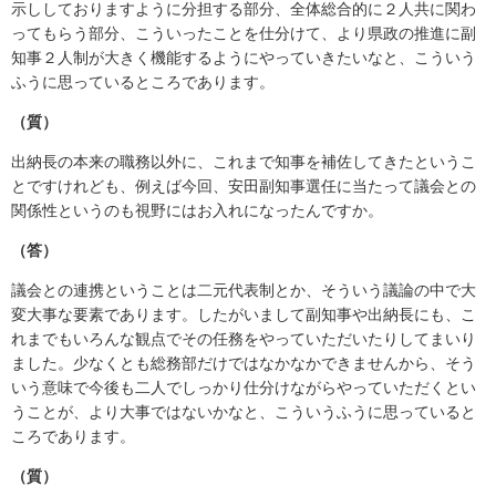
示ししておりますように分担する部分、全体総合的に２人共に関わ
ってもらう部分、こういったことを仕分けて、より県政の推進に副
知事２人制が大きく機能するようにやっていきたいなと、こういう
ふうに思っているところであります。
（質）
出納長の本来の職務以外に、これまで知事を補佐してきたというこ
とですけれども、例えば今回、安田副知事選任に当たって議会との
関係性というのも視野にはお入れになったんですか。
（答）
議会との連携ということは二元代表制とか、そういう議論の中で大
変大事な要素であります。したがいまして副知事や出納長にも、こ
れまでもいろんな観点でその任務をやっていただいたりしてまいり
ました。少なくとも総務部だけではなかなかできませんから、そう
いう意味で今後も二人でしっかり仕分けながらやっていただくとい
うことが、より大事ではないかなと、こういうふうに思っていると
ころであります。
（質）