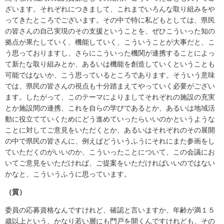
ざいます。それぞれにつきまして、これまでいろんな取り組みをや
ってきたところでございます。その中で特に私どもとしては、県民
の皆さんの自己実現のその支援ということを、ぜひこういった知の
拠点が果たしていく、機能していく、こういうことが大事だと、こ
う思っておりますし、さらにこういった機関が連携することによっ
て新たな取り組みとか、あるいは機能を創造していくということも
可能ではないか、こう思っているところであります。そういう意味
では、県民の皆さんの視点も十分踏まえてやっていく必要がござい
ます。したがって、このテーマによりましてそれぞれの施設の充実
とか施設間の連携、これを自らの学びであるとか、あるいは地域活
動に役立てていくためにどう進めていったらいいのかというような
ことに対してご意見をいただくとか、あるいはそれぞれのその展開
の中で県民の皆さんに、例えばどういうふうにそれにまた参画をし
ていただくのがいいのか、こういったことについて、この会議にお
いてご意見をいただければ、ご提案をいただければいいのではない
かなと、こういうふうに思っています。
（質）
委員の応募資格なんですけれど、確認と言いますか、年齢が満１５
歳以上という、かなり若い層にも門戸を開くんですけれども、その