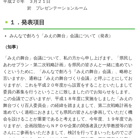
平成２０年 ３月２１日
於 プレゼンテーションルーム
１．発表項目
みんなで創ろう「みえの舞台」会議について（発表）
（知事）
「みえの舞台」会議について、私の方から申し上げます。「県民し
あわせプラン・第二次戦略計画」を県民の皆さんと一緒に進めてい
くというために、「みんなで創ろう『みえの舞台』会議」、略称と
言いますか、通称は「みえの舞台づくり会議」と呼ぶことにしてお
りますが、これを平成２０年度から設置をすることといたしまして
委員の募集を行うということに致しましたのでお知らせをします。
この会議でございますが、平成１８年度に実施をしました「みえの
舞台づくり百人委員会」の経緯を踏まえまして、第二次戦略計画を
進めていく過程におきましても県民の皆さんが参画していただく機
会を設けることが重要であると考えまして、今年度、１９年度であ
りますが、企画段階からＮＰＯや企業の関係者及び大学教授等の皆
さんにご参画をいただきまして、検討を行ってまいったものでござ