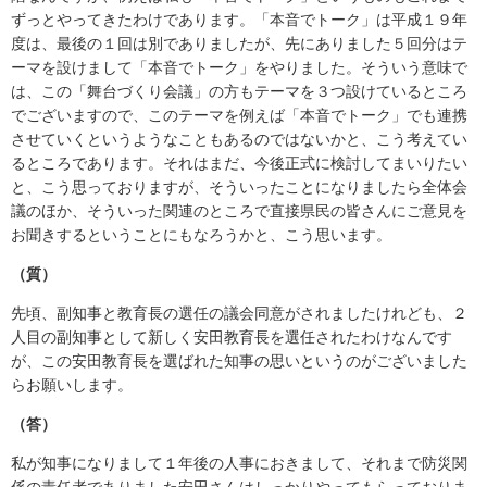
ずっとやってきたわけであります。「本音でトーク」は平成１９年
度は、最後の１回は別でありましたが、先にありました５回分はテ
ーマを設けまして「本音でトーク」をやりました。そういう意味で
は、この「舞台づくり会議」の方もテーマを３つ設けているところ
でございますので、このテーマを例えば「本音でトーク」でも連携
させていくというようなこともあるのではないかと、こう考えてい
るところであります。それはまだ、今後正式に検討してまいりたい
と、こう思っておりますが、そういったことになりましたら全体会
議のほか、そういった関連のところで直接県民の皆さんにご意見を
お聞きするということにもなろうかと、こう思います。
（質）
先頃、副知事と教育長の選任の議会同意がされましたけれども、２
人目の副知事として新しく安田教育長を選任されたわけなんです
が、この安田教育長を選ばれた知事の思いというのがございました
らお願いします。
（答）
私が知事になりまして１年後の人事におきまして、それまで防災関
係の責任者でありました安田さんはしっかりやってもらっておりま