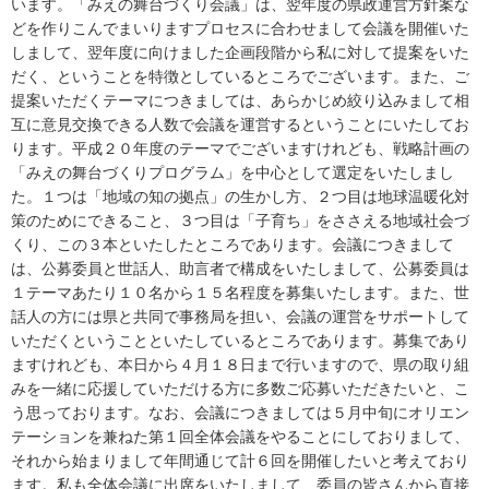
います。「みえの舞台づくり会議」は、翌年度の県政運営方針案な
どを作りこんでまいりますプロセスに合わせまして会議を開催いた
しまして、翌年度に向けました企画段階から私に対して提案をいた
だく、ということを特徴としているところでございます。また、ご
提案いただくテーマにつきましては、あらかじめ絞り込みまして相
互に意見交換できる人数で会議を運営するということにいたしてお
ります。平成２０年度のテーマでございますけれども、戦略計画の
「みえの舞台づくりプログラム」を中心として選定をいたしまし
た。１つは「地域の知の拠点」の生かし方、２つ目は地球温暖化対
策のためにできること、３つ目は「子育ち」をささえる地域社会づ
くり、この３本といたしたところであります。会議につきまして
は、公募委員と世話人、助言者で構成をいたしまして、公募委員は
１テーマあたり１０名から１５名程度を募集いたします。また、世
話人の方には県と共同で事務局を担い、会議の運営をサポートして
いただくということといたしているところであります。募集であり
ますけれども、本日から４月１８日まで行いますので、県の取り組
みを一緒に応援していただける方に多数ご応募いただきたいと、こ
う思っております。なお、会議につきましては５月中旬にオリエン
テーションを兼ねた第１回全体会議をやることにしておりまして、
それから始まりまして年間通じて計６回を開催したいと考えており
ます。私も全体会議に出席をいたしまして、委員の皆さんから直接