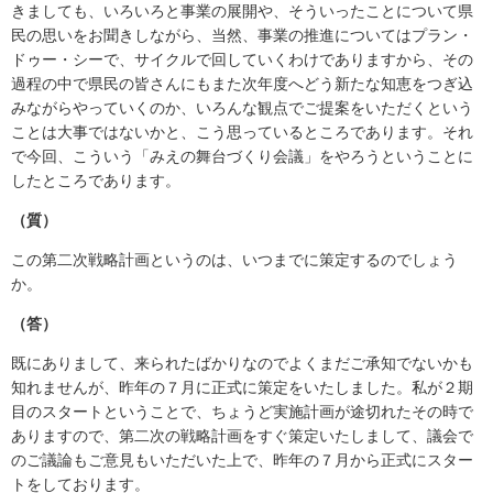
きましても、いろいろと事業の展開や、そういったことについて県
民の思いをお聞きしながら、当然、事業の推進についてはプラン・
ドゥー・シーで、サイクルで回していくわけでありますから、その
過程の中で県民の皆さんにもまた次年度へどう新たな知恵をつぎ込
みながらやっていくのか、いろんな観点でご提案をいただくという
ことは大事ではないかと、こう思っているところであります。それ
で今回、こういう「みえの舞台づくり会議」をやろうということに
したところであります。
（質）
この第二次戦略計画というのは、いつまでに策定するのでしょう
か。
（答）
既にありまして、来られたばかりなのでよくまだご承知でないかも
知れませんが、昨年の７月に正式に策定をいたしました。私が２期
目のスタートということで、ちょうど実施計画が途切れたその時で
ありますので、第二次の戦略計画をすぐ策定いたしまして、議会で
のご議論もご意見もいただいた上で、昨年の７月から正式にスター
トをしております。