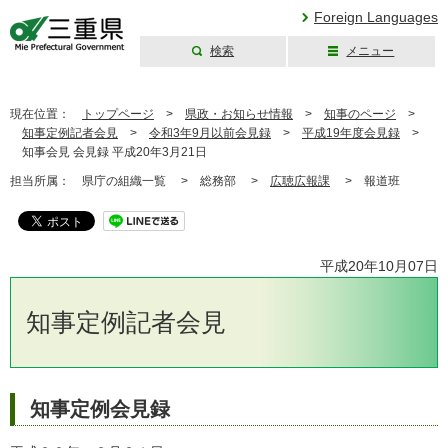
Foreign Languages
検索
メニュー
三重県公式ウェブ
サイト
現在位置：
トップページ
>
県政・お知らせ情報
>
知事のページ
>
知事定例記者会見
>
令和3年9月以前会見録
>
平成19年度会見録
>
知事会見 会見録 平成20年3月21日
担当所属：
県庁の組織一覧 >
総務部 >
広聴広報課
>
報道班
平成20年10月07日
知事定例記者会見
知事定例会見録