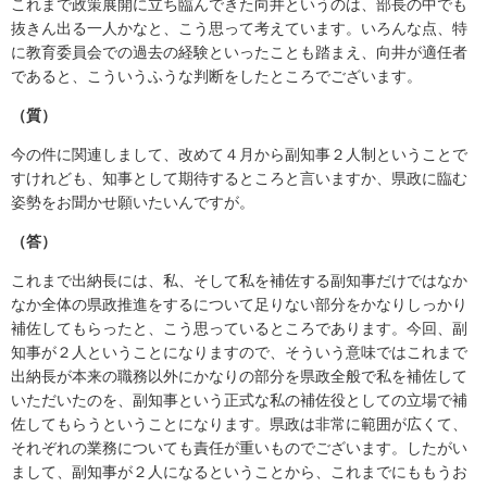
これまで政策展開に立ち臨んできた向井というのは、部長の中でも
抜きん出る一人かなと、こう思って考えています。いろんな点、特
に教育委員会での過去の経験といったことも踏まえ、向井が適任者
であると、こういうふうな判断をしたところでございます。
（質）
今の件に関連しまして、改めて４月から副知事２人制ということで
すけれども、知事として期待するところと言いますか、県政に臨む
姿勢をお聞かせ願いたいんですが。
（答）
これまで出納長には、私、そして私を補佐する副知事だけではなか
なか全体の県政推進をするについて足りない部分をかなりしっかり
補佐してもらったと、こう思っているところであります。今回、副
知事が２人ということになりますので、そういう意味ではこれまで
出納長が本来の職務以外にかなりの部分を県政全般で私を補佐して
いただいたのを、副知事という正式な私の補佐役としての立場で補
佐してもらうということになります。県政は非常に範囲が広くて、
それぞれの業務についても責任が重いものでございます。したがい
まして、副知事が２人になるということから、これまでにももうお