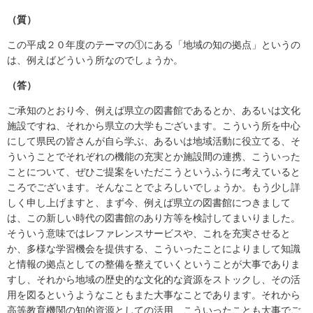
（質）
この平成２０年度のテーマの①にある「地域の知の拠点」というの
は、例えばどういう所なのでしょうか。
（答）
ご承知のとおり今、例えば県立の図書館であるとか、あるいは文化
施設ですね、それから県立の大学もございます。こういう所を中心
にして県民の皆さんが自ら学ぶ、あるいは地域活動に役立てる、そ
ういうことでそれぞれの機能の充実とか施設間の連携、こういった
ことについて、ぜひご提案をいただこうというふうに考えていると
ころでございます。そんなことでよろしいでしょうか。もう少し詳
しく申し上げますと、まず今、例えば県立の図書館につきまして
は、この新しい時代の図書館のあり方等を検討してまいりました。
そういう意味ではレファレンスサービスや、これを充実させると
か、多様な学習機会を提供する、こういったことによりまして知識
と情報の拠点としての整備を整えていくということが大事でありま
すし、それから地域の歴史的な文化的な資源をストックし、その活
用を図るというようなこともまた大事なことであります。それから
高等教育機関の知的資源としての活用、こういったことも大事でご