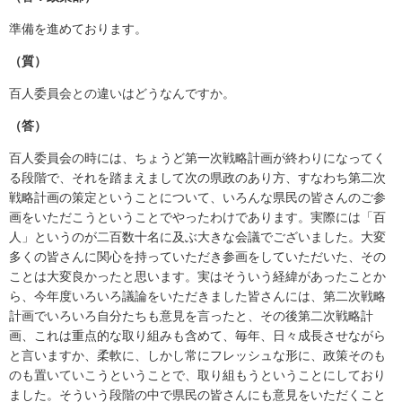
準備を進めております。
（質）
百人委員会との違いはどうなんですか。
（答）
百人委員会の時には、ちょうど第一次戦略計画が終わりになってく
る段階で、それを踏まえまして次の県政のあり方、すなわち第二次
戦略計画の策定ということについて、いろんな県民の皆さんのご参
画をいただこうということでやったわけであります。実際には「百
人」というのが二百数十名に及ぶ大きな会議でございました。大変
多くの皆さんに関心を持っていただき参画をしていただいた、その
ことは大変良かったと思います。実はそういう経緯があったことか
ら、今年度いろいろ議論をいただきました皆さんには、第二次戦略
計画でいろいろ自分たちも意見を言ったと、その後第二次戦略計
画、これは重点的な取り組みも含めて、毎年、日々成長させながら
と言いますか、柔軟に、しかし常にフレッシュな形に、政策そのも
のも置いていこうということで、取り組もうということにしており
ました。そういう段階の中で県民の皆さんにも意見をいただくこと