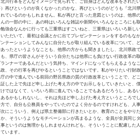
、北川行革をどんなイメージで見られて、ご自身はどんな改革をされた
答）再びというのが良くなかったのかな、再びというのがどうも『北川
られているのかもしれません。私が再びと言った意図というのは、他県
さんの一部の中に、あの時はいろんな雑誌や新聞やいろんなところにも
の勉強会なんかに行っても三重県はすごいねと、三重県はいろいろ新し
ていただいて、最初は会議とかに出てプレゼンテーションをするのもな
ゼンテーションしてみんなに自分たちが取り組んでいる改革について、
であったというようなことも、他県の方からも聞きましたし、北川県政
りも、県庁の皆さんがそういう自分たちは他県にも負けない行政改革の
プランナーであるんだという気持ち、マインドになってもらえるような
県政、その行革を再びやるということではないです。私がやりたい行財
県庁の中で進んでいる前回の野呂県政の質の行政改革ということで、ど
検証した上で先ほど申し上げた考え方の中でお示しをしていきたいと、
だけではなくて、いろいろ前に進んでいることでもあるだろうし、ある
もあるかもしれないし、それは先ほど申し上げた考え方というところで
一方で、自分も公務員をやっていたのでよく分かるのですけれども、人
が次にこういう、例えば県土整備部に行きたいとか、教育のことをやり
とか、そういうようなモチベーションが高まるような、全員が全員同じ
人事というのは無理かもしれませんけれども、そういうことに配慮した
っています。