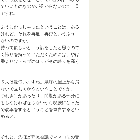
くていいものなのかが分からないので、見
中ですね。
うふうにおっしゃったということは、ある
すけれど、それを再度、再びというふう
けないのですか。
に持って欲しいという話をしたと思うので
高く誇りを持っていただくためには、やは
４番よりはトップのほうがその誇りを高く
。
、５人は最低いますね。県庁の屋上から飛
れないで立ち向かうということですか。
あつれき）があったり、問題がある部分に
正をしなければならないから弱腰になった
まで改革をするということを宣言するとい
進めると。
。それと、先ほど部長会議でマスコミの皆