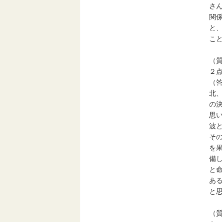
さ
関
と
こ
（
２
（
北
の
思
波
そ
を
備
と
あ
と
（