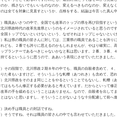
なのか、残さないでもいいものなのか、変えるべきものなのか、変えな
すのは全てを対象に見直すというか、点検をする。結論は今言った真ん
質）職員あいさつの中で、全国でも改革のトップの県を再び目指すとい
度北川県政時代の改革先進県というのをイメージされていると思うので
、全国トップでないといけないという、なぜそれはトップじゃないとい
答）私は県の職員の皆さんに対しては、三重県の職員であることを誇り
けれども、２番でも誇りに思えるのかもしれませんが、やはり確実に、
トップランナーであるべきじゃないかなと私は思います。２番、３番、
く持てるというふうに思うので、ああいう表現にさせていただきました
質）その段階で、北川県政２期８年の中でも、職員の自殺者含めて、４
降りた者もいますけど。そういうふうな軋轢（あつれき）も含めて、恐
答）北川県政をそのまま同じことをやるということでもないし、軋轢（
いてはもちろん修正する必要があると考えています。だからといって修
、改革の手を緩めるということはありません。なので、自殺者を出して
ことはないと思いますし、そういうことがないような十分配慮して前へ
質）決め手は職員との対話ですね。
答）そうですね。それは職員の皆さんの中でも言わせていただきました