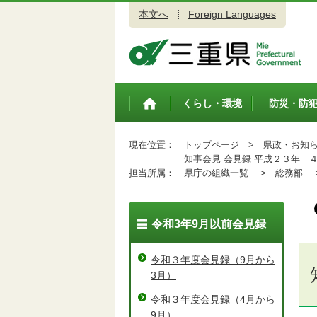
本文へ
Foreign Languages
三重県公式ウェブサイト
くらし・環境
防災・防
トップペ
ージ
現在位置：
トップページ
>
県政・お知
知事会見 会見録 平成２３年 
担当所属：
県庁の組織一覧 >
総務部 
令和3年9月以前会見録
令和３年度会見録（9月から
3月）
令和３年度会見録（4月から
9月）