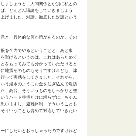
をしましょうと、人間関係とか別に私との
らば、どんどん議論をしていきましょう
し上げました。対話、徹底した対話という
決意と、具体的な何か策があるのか、その
支援を全力でやるということと、あと東
力を挙げるというのは、これはあらためて
ことをもってみても分かっていただけると
特に地震そのものもそうですけれども、津
に行って実感をしてきました。それから、
ういう湯水のようにお金を注ぎ込んで堤防
経路、高台、そういうものをしっかりと整
ういうハード整備だけに頼らずに、ちゃん
と思いますし、避難体制、そういうことも
、そういうことも含めて対応していきたい
ナーにしたいとおっしゃったのですけれど