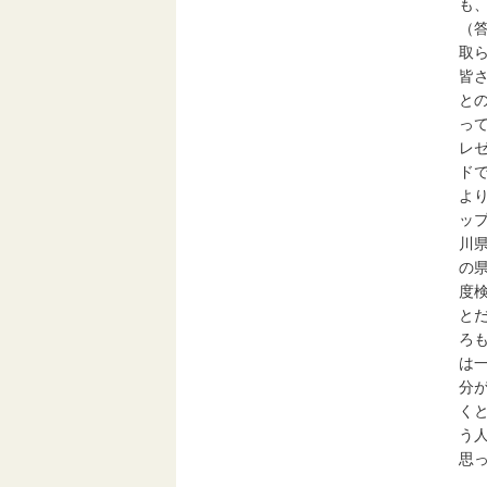
も
（
取
皆
と
っ
レ
ド
よ
ッ
川
の
度
と
ろ
は
分
く
う
思