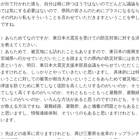
んが出て行かれた後も、自分は根に持つほうではないのでどんどん議論
係では気にする必要はないので、県民の皆さんのためにプラスになるな
、その代わり私もそういうことを言わせていただきますということを申
とですね。
質）あらためてなのですが、東日本大震災を受けての防災対策に対する
点を教えてください。
答）あらためて、被災地にも訪れたこともありますので、東日本の復興
、宮城県へ行かせていただいたことを踏まえての県内の防災対策には全
決意というか、明日、東日本大震災支援本部員会議をやらせていただく
いますけれども、しっかりとやっていきたいと思いますし、具体的には
ということに対しての被害が相当大きいということをあらためて被災地
の津波を防ぐために果てしなく堤防を高くしたりするのがいいのか、そ
果てしなく高くするのがいいのか、それとももっともっと避難所、避難
していくのがいいのか、いろんな方法があると思うのですけれども、そ
命が救える方法ですね、避難経路、避難所、あと備蓄の問題とかもある
ると思いますし、情報連絡体制、そういうのもあると思いますけれども
思います。
質）先ほどの改革に戻りますけれども、再び三重県を改革のトップラン