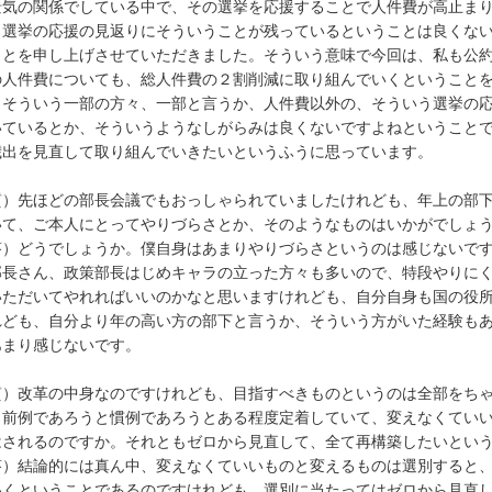
景気の関係でしている中で、その選挙を応援することで人件費が高止ま
、選挙の応援の見返りにそういうことが残っているということは良くな
ことを申し上げさせていただきました。そういう意味で今回は、私も公
の人件費についても、総人件費の２割削減に取り組んでいくということ
、そういう一部の方々、一部と言うか、人件費以外の、そういう選挙の
いているとか、そういうようなしがらみは良くないですよねということ
歳出を見直して取り組んでいきたいというふうに思っています。
質）先ほどの部長会議でもおっしゃられていましたけれども、年上の部
いて、ご本人にとってやりづらさとか、そのようなものはいかがでしょ
答）どうでしょうか。僕自身はあまりやりづらさというのは感じないで
部長さん、政策部長はじめキャラの立った方々も多いので、特段やりに
いただいてやれればいいのかなと思いますけれども、自分自身も国の役
れども、自分より年の高い方の部下と言うか、そういう方がいた経験も
あまり感じないです。
質）改革の中身なのですけれども、目指すべきものというのは全部をち
も前例であろうと慣例であろうとある程度定着していて、変えなくてい
はされるのですか。それともゼロから見直して、全て再構築したいとい
答）結論的には真ん中、変えなくていいものと変えるものは選別すると
いくということであるのですけれども、選別に当たってはゼロから見直