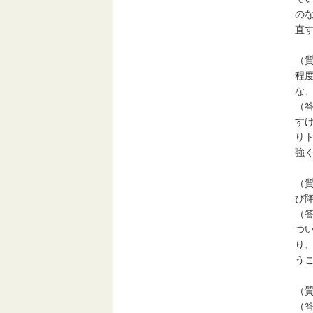
の
直
（
程
な
（
す
り
強
（
び
（
つ
り
う
（
（