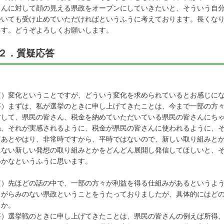
さんに対して顔の見える県政をオープンにしていきたいと、そういう自
ついても受け止めていただければというふうに考えております。長くな
ます。どうぞよろしくお願いします。
２．質疑応答
質）変化ということですが、どういう変化を求められているとお感じに
答）まずは、私が選挙のときに申し上げてきたことは、今まで一部の方
対して、県民の皆さん、税金を納めていただいている県民の皆さんにち
ね、それが実感されるように、税金が県民の皆さんに使われるように、
、あとやはり、非常時ですから、平時ではないので、新しい取り組みと
にない新しい発想の取り組みとかをどんどん展開し発信してほしいと、
いかなというふうに思います。
質）先ほどの話の中で、一部の方々が利益を得る仕組みがあるというよ
しがらみのない県政ということをうたっておりましたが、具体的にはど
うか。
答）選挙戦のときに申し上げてきたことは、県民の皆さんの例えば所得