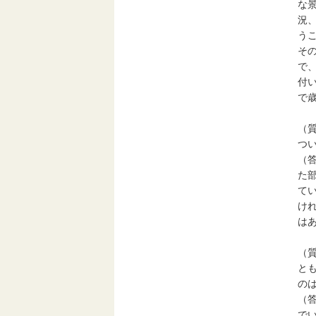
な
況
う
そ
で
付
で
（
つ
（
た
て
け
は
（
と
の
（
で