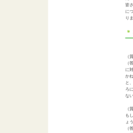
皆
に
り
（
（
に
か
と
ろ
な
（
も
ょ
（