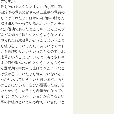
いのですか。
県政をそのままやりますよ』的な雰囲気に
の自治体の職員の皆さんや三重県の職員の
取り上げられたり、ほかの自治体の皆さん
い取り組みをやっているねということを言
かなか億劫であったところを、どんどんプ
どんどん知って欲しいというようなマイン
でやられた行政改革がどうこうということ
取り組みをしているんだ、あるいはそのト
ことを再びやりたいということなので、北
政改革ということについては、もう少し今
こまで何が進んだのかということをもう一
僕が選挙期間中に申し上げてきたようなこ
いは僕が思っていたより進んでいないとこ
しっかり示していきたいと思います。あと
事のことについて、自分が頑張ったら、自
たいとかいう、いろんな希望がかなってい
タイミングでモチベーションが高まるとい
人事の仕組みというのも考えていきたいと