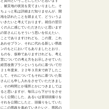
あと質問ということにしたいと思います
て、被災地の状況を見てまいりました。そ
はちょっと私は詳細まだ知りませんが、開
現地を訪れたことを踏まえて、どういうよ
ていきたいと考えております。就任の翌日
多くの人に感じていただきたいと思います
北の皆さんにもそういう思いを伝えたい、
ることでありますけれども、この度、これ
しあわせプラン、それに代わる新しい県政
ランのもとにおいてもありましたとおり、
うものを、仮称でありますけれども、考え
運営についての考え方をお示しさせていた
え経営改善プランというものに基づいて行
て２１年度末、２２年３月末で終了したこ
示して、それについてもそれに基づいた取
皆さんにも申し入れをさせていただきまし
す。その時間とか場所とかにつきましては
なると思いますが、毎日ぶら下がりをさせ
そらく公開にした、あるいは冒頭頭撮りを
、それを公開にしたと、頭撮りをしていた
ンにこの県政を進めていきたいと、県民の