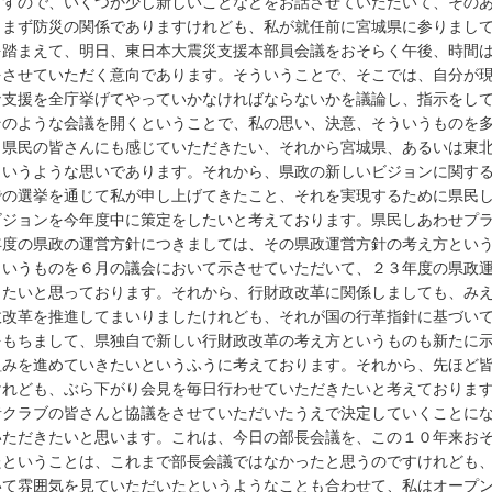
ますので、いくつか少し新しいことなどをお話させていただいて、その
。まず防災の関係でありますけれども、私が就任前に宮城県に参りまし
を踏まえて、明日、東日本大震災支援本部員会議をおそらく午後、時間
をさせていただく意向であります。そういうことで、そこでは、自分が
な支援を全庁挙げてやっていかなければならないかを議論し、指示をし
そのような会議を開くということで、私の思い、決意、そういうものを
、県民の皆さんにも感じていただきたい、それから宮城県、あるいは東
ういうような思いであります。それから、県政の新しいビジョンに関す
での選挙を通じて私が申し上げてきたこと、それを実現するために県民
ビジョンを今年度中に策定をしたいと考えております。県民しあわせプ
年度の県政の運営方針につきましては、その県政運営方針の考え方とい
というものを６月の議会において示させていただいて、２３年度の県政
きたいと思っております。それから、行財政改革に関係しましても、み
政改革を推進してまいりましたけれども、それが国の行革指針に基づい
をもちまして、県独自で新しい行財政改革の考え方というものも新たに
組みを進めていきたいというふうに考えております。それから、先ほど
けれども、ぶら下がり会見を毎日行わせていただきたいと考えておりま
者クラブの皆さんと協議をさせていただいたうえで決定していくことに
いただきたいと思います。これは、今日の部長会議を、この１０年来お
たということは、これまで部長会議ではなかったと思うのですけれども
いて雰囲気を見ていただいたというようなことも合わせて、私はオープ