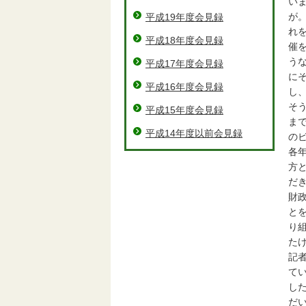
い
が
平成19年度会見録
れ
平成18年度会見録
催
う
平成17年度会見録
に
平成16年度会見録
し
そ
平成15年度会見録
ま
平成14年度以前会見録
の
各
方
だ
財
と
り
た
記
て
し
だ