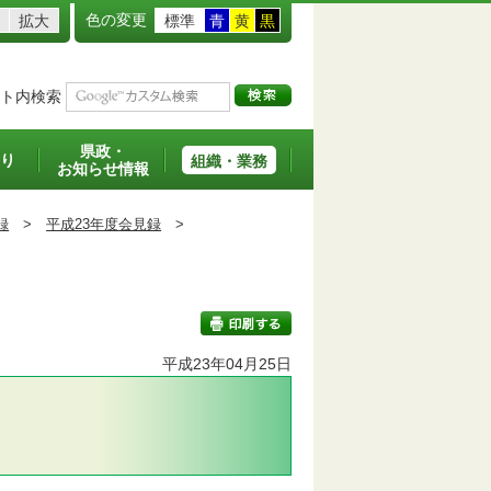
色の変更
拡大
標準
青
黄
黒
ト内検索
県政・
り
組織・業務
お知らせ情報
録
>
平成23年度会見録
>
平成23年04月25日
印刷する