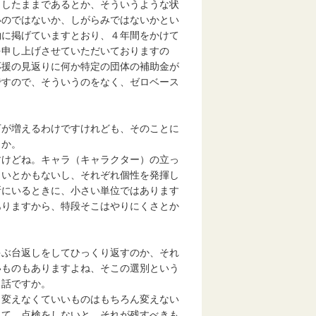
りしたままであるとか、そういうような状
いのではないか、しがらみではないかとい
約に掲げていますとおり、４年間をかけて
を申し上げさせていただいておりますの
応援の見返りに何か特定の団体の補助金が
ですので、そういうのをなく、ゼロベース
下が増えるわけですけれども、そのことに
うか。
すけどね。キャラ（キャラクター）の立っ
くいとかもないし、それぞれ個性を発揮し
所にいるときに、小さい単位ではあります
ありますから、特段そこはやりにくさとか
ゃぶ台返しをしてひっくり返すのか、それ
いものもありますよね、そこの選別という
う話ですか。
、変えなくていいものはもちろん変えない
して、点検をしないと、それが残すべきも