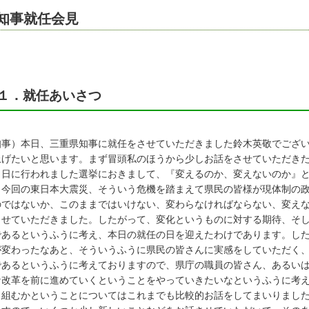
知事就任会見
１．就任あいさつ
知事）本日、三重県知事に就任をさせていただきました鈴木英敬でござ
上げたいと思います。まず冒頭私のほうから少しお話をさせていただき
０日に行われました選挙におきまして、『変えるのか、変えないのか』
、今回の東日本大震災、そういう危機を踏まえて県民の皆様が現体制の
のではないか、このままではいけない、変わらなければならない、変え
させていただきました。したがって、変化というものに対する期待、そ
であるというふうに考え、本日の就任の日を迎えたわけであります。し
が変わったなあと、そういうふうに県民の皆さんに実感をしていただく
であるというふうに考えておりますので、県庁の職員の皆さん、あるい
な改革を前に進めていくということをやっていきたいなというふうに考
り組むかということについてはこれまでも比較的お話をしてまいりまし