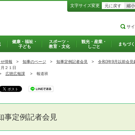
文字サイズ変更
元に戻す
縮小
サイ
健康・福祉・
スポーツ・
観光・産業・
犯
まちづく
子ども
教育・文化
しごと
らせ情報
>
知事のページ
>
知事定例記者会見
>
令和3年9月以前会見
４月２１日
>
広聴広報課
>
報道班
知事定例記者会見