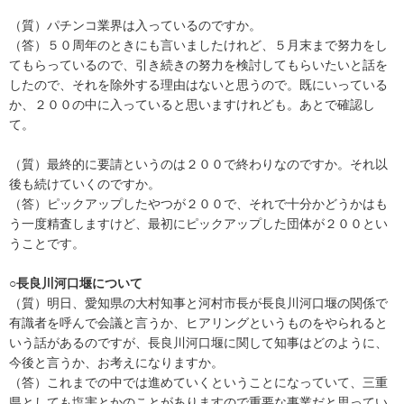
（質）パチンコ業界は入っているのですか。
（答）５０周年のときにも言いましたけれど、５月末まで努力をし
てもらっているので、引き続きの努力を検討してもらいたいと話を
したので、それを除外する理由はないと思うので。既にいっている
か、２００の中に入っていると思いますけれども。あとで確認し
て。
（質）最終的に要請というのは２００で終わりなのですか。それ以
後も続けていくのですか。
（答）ピックアップしたやつが２００で、それで十分かどうかはも
う一度精査しますけど、最初にピックアップした団体が２００とい
うことです。
○長良川河口堰について
（質）明日、愛知県の大村知事と河村市長が長良川河口堰の関係で
有識者を呼んで会議と言うか、ヒアリングというものをやられると
いう話があるのですが、長良川河口堰に関して知事はどのように、
今後と言うか、お考えになりますか。
（答）これまでの中では進めていくということになっていて、三重
県としても塩害とかのことがありますので重要な事業だと思ってい