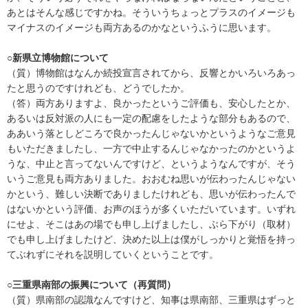
あとはそんな感じですかね。そういうちょっとプラスのイメージも
マイナスのイメージも両方あるのかなというふうに思います。
○新県立博物館について
（質）博物館はなんか続投宣言されてから、反響とかいろいろあっ
たと思うのですけれども、どうでしたか。
（答）両方ありますよ、良かったというご評価も、安心したとか、
あるいは反対派の人にも一定の配慮をしたような部分もあるので、
ああいう落としどころで良かったんじゃないかというようなご意見
もいただきましたし、一方で中止するんじゃなかったのかというよ
うな、中止と言ってないんですけど、というようなんですが、そう
いうご意見も両方ありました。おおむね思いが伝わったんじゃない
かという、難しい決断でありましたけれども、思いが伝わったんで
はないかという評価、お声のほうが多くいただいています。いずれ
にせよ、そこはあの場でも申し上げましたし、ぶら下がり（取材）
でも申し上げましたけど、決めた以上は僕がしっかりと覚悟を持っ
てぶれずにそれを説明していくということです。
○三重県南部の振興について（再質問）
（質）県南部の認識なんですけど、知事は県南部、三重県はずっと