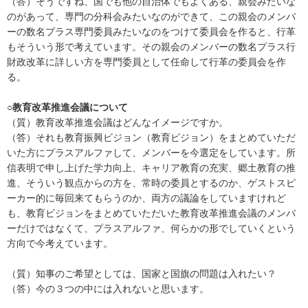
（答）そうですね、国でも他の自治体でもよくある、親会みたいな
のがあって、専門の分科会みたいなのができて、この親会のメンバ
ーの数名プラス専門委員みたいなのをつけて委員会を作ると、行革
もそういう形で考えています。その親会のメンバーの数名プラス行
財政改革に詳しい方を専門委員として任命して行革の委員会を作
る。
○教育改革推進会議について
（質）教育改革推進会議はどんなイメージですか。
（答）それも教育振興ビジョン（教育ビジョン）をまとめていただ
いた方にプラスアルファして、メンバーを今選定をしています。所
信表明で申し上げた学力向上、キャリア教育の充実、郷土教育の推
進、そういう観点からの方を、常時の委員とするのか、ゲストスピ
ーカー的に毎回来てもらうのか、両方の議論をしていますけれど
も、教育ビジョンをまとめていただいた教育改革推進会議のメンバ
ーだけではなくて、プラスアルファ、何らかの形でしていくという
方向で今考えています。
（質）知事のご希望としては、国家と国旗の問題は入れたい？
（答）今の３つの中には入れないと思います。