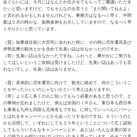
会ぐらいには、９月にはなんとか出させてもらってご審議いただき
たいと思いますけど。でもそんなのを言うと『まだ聞いてねえよ』
と言われるかもしれませんけれども。事務方はなるべく早く、中間
案は２月の時かな、振興条例をお示ししていますので、なるべく早
くやりたいと思っています。
（質）知事就任前に大宮司に会われた時に、その時に式年遷宮及び
伊勢志摩の観光とかを含めて生臭い話は出なかったのですか。
（答）生臭い話は出なかったですね。ふわっと、爽やかにご努力を
してほしいというご依頼は受けましたけど。生臭い話はあっても言
わないでしょ。生臭い話はありません。
（質）具体的に式年遷宮に向けて、観光に絡めて、何かこういうこ
とをやったらいいのじゃないかという考えはありますか。
（答）より広く多くの人に知ってもらう必要があると思うので、ど
の事例か忘れましたけど、例えば全国のＪＲさん、東日本も西日本
も東海も九州も四国も北海道もですね、に対していっぺんにバーン
とはれるキャンペーンとかもあったりするのですね。そういうのと
かも活用して、いずれにしても２５年ということについて広く認知
してもらういろんなキャンペーンとか、あとはいろんな企業の皆さ
んの協力とか得なければいけないなあと思っています。今そこは具