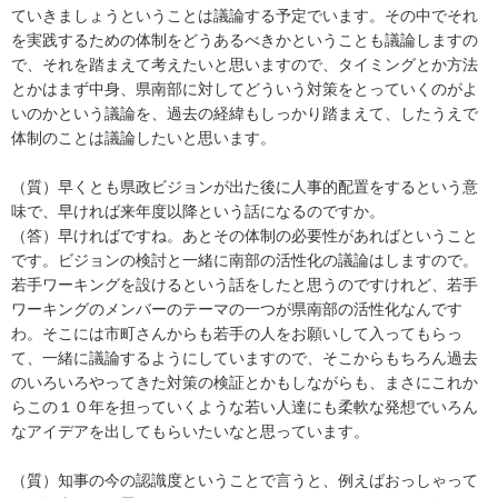
ていきましょうということは議論する予定でいます。その中でそれ
を実践するための体制をどうあるべきかということも議論しますの
で、それを踏まえて考えたいと思いますので、タイミングとか方法
とかはまず中身、県南部に対してどういう対策をとっていくのがよ
いのかという議論を、過去の経緯もしっかり踏まえて、したうえで
体制のことは議論したいと思います。
（質）早くとも県政ビジョンが出た後に人事的配置をするという意
味で、早ければ来年度以降という話になるのですか。
（答）早ければですね。あとその体制の必要性があればということ
です。ビジョンの検討と一緒に南部の活性化の議論はしますので。
若手ワーキングを設けるという話をしたと思うのですけれど、若手
ワーキングのメンバーのテーマの一つが県南部の活性化なんです
わ。そこには市町さんからも若手の人をお願いして入ってもらっ
て、一緒に議論するようにしていますので、そこからもちろん過去
のいろいろやってきた対策の検証とかもしながらも、まさにこれか
らこの１０年を担っていくような若い人達にも柔軟な発想でいろん
なアイデアを出してもらいたいなと思っています。
（質）知事の今の認識度ということで言うと、例えばおっしゃって