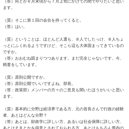
（答）何とか６月末頃から７月上旬にかけての間でやりたいと思い
ます。
（質）そこに第１回の会合を持ってくると。
（答）はい。
（質）ということは、ほとんど人選も、８人でしたっけ、８人ちょ
っとにふくれるようですけど、そこら辺も大体固まってきているの
ですか。
（答）おおむね固まりつつあります。まだ完全じゃないです。今、
精査をしています。
（質）原則公開ですか。
（答）原則公開でいいですよね、部長。
（答：政策部）メンバーの方々のご意見も聞いたほうがいいと思い
ます。
（質）基本的に分野は経済界である方、元の首長さんで行政の経験
者、あとはどんな分野？
（答）あとは、財政学に詳しい方、あるいは社会保障に詳しい方、
あとはＰＲとかを得意とされておられる方、あとはもちろん県内の