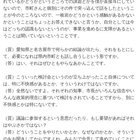
れているかどうかというところでの課題とかを僕が直接耳にしてい
ないので、市町さんと個別にその件で突っ込んで話をしたというこ
とが今のところないので、一枚岩かどうかという感触があるかない
かということはちょっとお答えできないと言うか、自分としては今
はどっちの認識もないというのが、事業を進めるに支障があるとい
うことは聞いていないということです。
（質）愛知県と名古屋市で何らかの結論が出たら、それをもとにし
て、必要になれば県内市町とも話し合うしという形ですか。
（答）はい。それはぜひともやらなあかんことです。
（質）こういった検討会というのが立ち上がったこと自体について
は、特に不快感があるとか、そういうわけではないですか。
（答）全然ないですよ。それぞれの知事、市長がいろんな信念やい
ろんな政策的理念に基づいて検討をされていることですから、別に
不快感とかは特にないです。
（質）議論に参加するという意思だったり、もし要望があればそれ
はやぶさかではない？
（答）どういうことをやりたいかとか、なぜなのかとか、そういう
のをお聞きしてからですよね。みんなで合意して進めていくことに