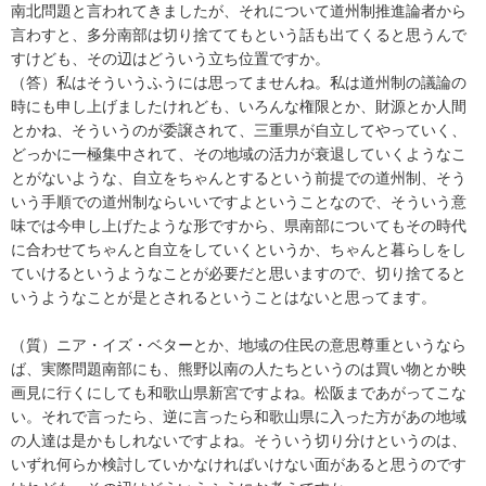
南北問題と言われてきましたが、それについて道州制推進論者から
言わすと、多分南部は切り捨ててもという話も出てくると思うんで
すけども、その辺はどういう立ち位置ですか。
（答）私はそういうふうには思ってませんね。私は道州制の議論の
時にも申し上げましたけれども、いろんな権限とか、財源とか人間
とかね、そういうのが委譲されて、三重県が自立してやっていく、
どっかに一極集中されて、その地域の活力が衰退していくようなこ
とがないような、自立をちゃんとするという前提での道州制、そう
いう手順での道州制ならいいですよということなので、そういう意
味では今申し上げたような形ですから、県南部についてもその時代
に合わせてちゃんと自立をしていくというか、ちゃんと暮らしをし
ていけるというようなことが必要だと思いますので、切り捨てると
いうようなことが是とされるということはないと思ってます。
（質）ニア・イズ・ベターとか、地域の住民の意思尊重というなら
ば、実際問題南部にも、熊野以南の人たちというのは買い物とか映
画見に行くにしても和歌山県新宮ですよね。松阪まであがってこな
い。それで言ったら、逆に言ったら和歌山県に入った方があの地域
の人達は是かもしれないですよね。そういう切り分けというのは、
いずれ何らか検討していかなければいけない面があると思うのです