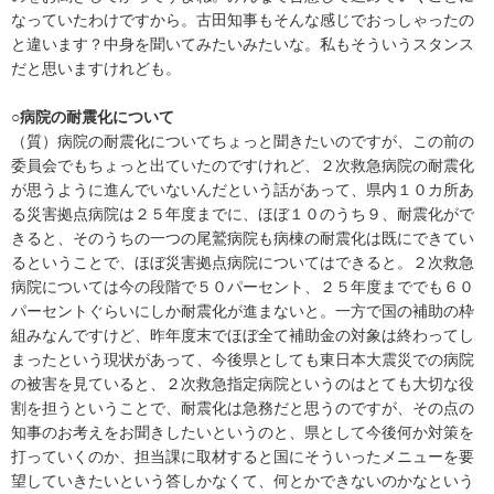
なっていたわけですから。古田知事もそんな感じでおっしゃったの
と違います？中身を聞いてみたいみたいな。私もそういうスタンス
だと思いますけれども。
○病院の耐震化について
（質）病院の耐震化についてちょっと聞きたいのですが、この前の
委員会でもちょっと出ていたのですけれど、２次救急病院の耐震化
が思うように進んでいないんだという話があって、県内１０カ所あ
る災害拠点病院は２５年度までに、ほぼ１０のうち９、耐震化がで
きると、そのうちの一つの尾鷲病院も病棟の耐震化は既にできてい
るということで、ほぼ災害拠点病院についてはできると。２次救急
病院については今の段階で５０パーセント、２５年度まででも６０
パーセントぐらいにしか耐震化が進まないと。一方で国の補助の枠
組みなんですけど、昨年度末でほぼ全て補助金の対象は終わってし
まったという現状があって、今後県としても東日本大震災での病院
の被害を見ていると、２次救急指定病院というのはとても大切な役
割を担うということで、耐震化は急務だと思うのですが、その点の
知事のお考えをお聞きしたいというのと、県として今後何か対策を
打っていくのか、担当課に取材すると国にそういったメニューを要
望していきたいという答しかなくて、何とかできないのかなという