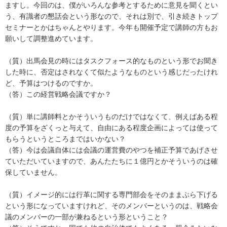
ますし。今回のは、僕がいろんな参考とするために意見を聞くとい
う、有識者の懇話会という形なので、それは別で、引き続きトップ
セミナーとかはちゃんとやります。今年も開催予定で講師の方もお
願いして調整進めています。
（質）出馬会見の時にはタスクフォース的なものという形でお聞き
した時に、否定はされなくて似たようなものという感じだったけれ
ど、予算はつけるのですか。
（答）この経営戦略会議ですか？
（質）単に講師料とかそういうものだけではなくて、例えばある程
度の予算をざくっと与えて、自由にある程度企画によっては使って
もらうというところまではいかない？
（答）今は会議自体には会議の運営費のやつを補正予算であげさせ
ていただいていますので、あんたたちに１億円とかそういうのは確
保していません。
（質）イメージ的には行革に関する専門部会をそのままぶら下げる
という形になっていますけれど、そのメンバーというのは、戦略会
議のメンバーの一部が兼ねるという形ということ？