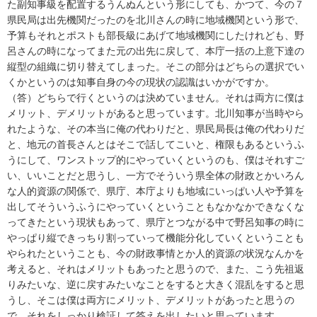
た副知事級を配置するうんぬんという形にしても、かつて、今の７
県民局は出先機関だったのを北川さんの時に地域機関という形で、
予算もそれとポストも部長級にあげて地域機関にしたけれども、野
呂さんの時になってまた元の出先に戻して、本庁一括の上意下達の
縦型の組織に切り替えてしまった。そこの部分はどちらの選択でい
くかというのは知事自身の今の現状の認識はいかがですか。
（答）どちらで行くというのは決めていません。それは両方に僕は
メリット、デメリットがあると思っています。北川知事が当時やら
れたような、その本当に俺の代わりだと、県民局長は俺の代わりだ
と、地元の首長さんとはそこで話してこいと、権限もあるというふ
うにして、ワンストップ的にやっていくというのも、僕はそれすご
い、いいことだと思うし、一方でそういう県全体の財政とかいろん
な人的資源の関係で、県庁、本庁よりも地域にいっぱい人や予算を
出してそういうふうにやっていくということもなかなかできなくな
ってきたという現状もあって、県庁とつながる中で野呂知事の時に
やっぱり縦できっちり割っていって機能分化していくということも
やられたということも、今の財政事情とか人的資源の状況なんかを
考えると、それはメリットもあったと思うので、また、こう先祖返
りみたいな、逆に戻すみたいなことをすると大きく混乱をすると思
うし、そこは僕は両方にメリット、デメリットがあったと思うの
で、それをしっかり検証して答えを出したいと思っています。