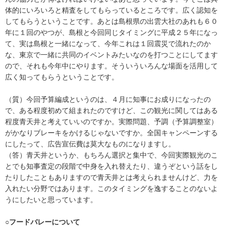
体的にいろいろと精査をしてもらっているところです。広く認知を
してもらうということです。あとは島根県の出雲大社のあれも６０
年に１回のやつが、島根と今回同じタイミングに平成２５年になっ
て、実は島根と一緒になって、今年これは１回震災で流れたのか
な、東京で一緒に共同のイベントみたいなのを打つことにしてます
ので、それも今年中にやります。そういういろんな場面を活用して
広く知ってもらうということです。
（質）今回予算編成というのは、４月に知事にお成りになったの
で、ある程度初めて組まれたのですけど、この観光に関してはある
程度青天井と考えていいのですか。実際問題、予調（予算調整室）
がかなりブレーキをかけるじゃないですか。全国キャンペーンする
にしたって、広告宣伝費は莫大なものになりますし。
（答）青天井というか、もちろん選択と集中で、今回実際観光のこ
とでも知事査定の段階で中身を入れ替えたり、違うぞという話をし
たりしたこともありますので青天井とは考えられませんけど、力を
入れたい分野ではあります。このタイミングを逸することのないよ
うにしたいと思っています。
○フードバレーについて