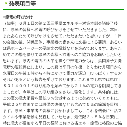
発表項目等
○節電の呼びかけ
（知事）６月１日の第２回三重県エネルギー対策本部会議終了後
に、県民の皆様へ節電の呼びかけをさせていただきました。本日、
またあらためて呼びかけをさせていただきたいと思いますが、１日
の会議の後、関係団体、事業者の皆さんに文書による要請、あるい
は県ホームページへの要請文の掲載などを進めております。あらた
めてこの場を借りて県民の皆様へ節電へのご協力をお願いしたいと
思います。県内の電力の大半を担う中部電力からは、浜岡原子力発
電所の運転停止により、この夏は平日の午後、とりわけ月曜日から
水曜日の午後１時から４時にかけて電力が逼迫（ひっぱく）するお
それがあるという報告を受けております。これまでも県では県庁Ｉ
ＳＯ１４００１の取り組みを始めてから２１％の電力を削減してき
ましたが、今年はこの取り組みをさらに強化します。具体的には、
この夏の電力消費を最低３％節減するように努めていくとともに、
平成２５年度までには設備の改修なども含めて５％の節減を目指し
ます。県民・事業者の皆様におかれましても、これを機会に生活ス
タイルや事業活動を見直していただき、最低限３～５％を目安に、
特に電力が逼迫する平日の昼間における省エネ・節電に格段のご協