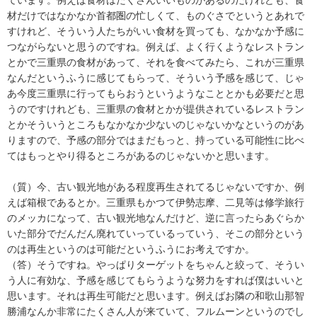
材だけではなかなか首都圏の忙しくて、ものぐさでというとあれで
すけれど、そういう人たちがいい食材を買っても、なかなか予感に
つながらないと思うのですね。例えば、よく行くようなレストラン
とかで三重県の食材があって、それを食べてみたら、これが三重県
なんだというふうに感じてもらって、そういう予感を感じて、じゃ
あ今度三重県に行ってもらおうというようなこととかも必要だと思
うのですけれども、三重県の食材とかが提供されているレストラン
とかそういうところもなかなか少ないのじゃないかなというのがあ
りますので、予感の部分ではまだもっと、持っている可能性に比べ
てはもっとやり得るところがあるのじゃないかと思います。
（質）今、古い観光地がある程度再生されてるじゃないですか、例
えば箱根であるとか。三重県もかつて伊勢志摩、二見等は修学旅行
のメッカになって、古い観光地なんだけど、逆に言ったらあぐらか
いた部分でだんだん廃れていっているっていう、そこの部分という
のは再生というのは可能だというふうにお考えですか。
（答）そうですね。やっぱりターゲットをちゃんと絞って、そうい
う人に有効な、予感を感じてもらうような努力をすれば僕はいいと
思います。それは再生可能だと思います。例えばお隣の和歌山那智
勝浦なんか非常にたくさん人が来ていて、フルムーンというのでし