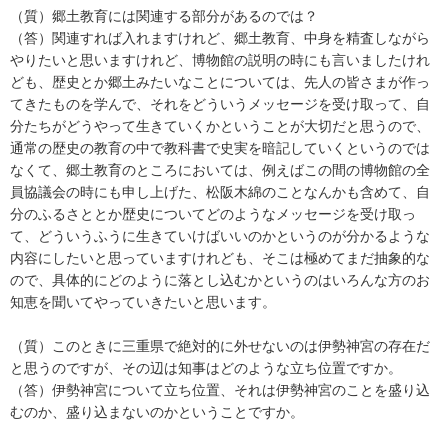
（質）郷土教育には関連する部分があるのでは？
（答）関連すれば入れますけれど、郷土教育、中身を精査しながら
やりたいと思いますけれど、博物館の説明の時にも言いましたけれ
ども、歴史とか郷土みたいなことについては、先人の皆さまが作っ
てきたものを学んで、それをどういうメッセージを受け取って、自
分たちがどうやって生きていくかということが大切だと思うので、
通常の歴史の教育の中で教科書で史実を暗記していくというのでは
なくて、郷土教育のところにおいては、例えばこの間の博物館の全
員協議会の時にも申し上げた、松阪木綿のことなんかも含めて、自
分のふるさととか歴史についてどのようなメッセージを受け取っ
て、どういうふうに生きていけばいいのかというのが分かるような
内容にしたいと思っていますけれども、そこは極めてまだ抽象的な
ので、具体的にどのように落とし込むかというのはいろんな方のお
知恵を聞いてやっていきたいと思います。
（質）このときに三重県で絶対的に外せないのは伊勢神宮の存在だ
と思うのですが、その辺は知事はどのような立ち位置ですか。
（答）伊勢神宮について立ち位置、それは伊勢神宮のことを盛り込
むのか、盛り込まないのかということですか。