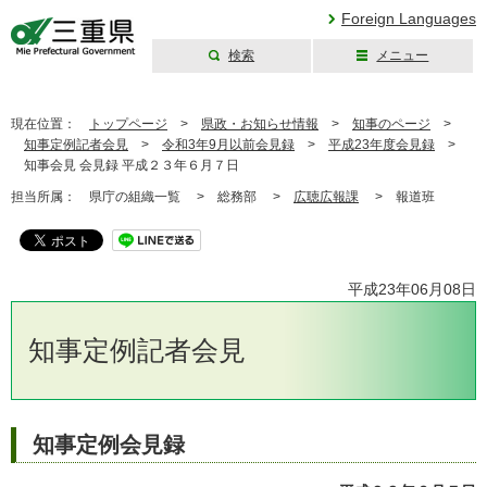
Foreign Languages
検索
メニュー
三重県公式ウェブ
サイト
現在位置：
トップページ
>
県政・お知らせ情報
>
知事のページ
>
知事定例記者会見
>
令和3年9月以前会見録
>
平成23年度会見録
>
知事会見 会見録 平成２３年６月７日
担当所属：
県庁の組織一覧 >
総務部 >
広聴広報課
>
報道班
平成23年06月08日
知事定例記者会見
知事定例会見録