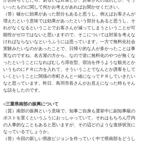
いったものに関して何かお考えがあればお聞かせください。
（答）確かに効果があった部分もあると思うし、例えばお客さんが
増えたという意味では効果があったという部分もあると思うし、そ
れがなくなるということでお客さんが減ってしまうということが可
能性がゼロではないと思いますので、そこについては対策を考えな
ければならないなというふうには思っています。一方で無料化社会
実験みたいなのがあったことで、日帰り的な人が多かったことは事
実なのですね、名古屋の方から、なので逆に無料化のやつが無くな
ったということになればむしろ滞在型、宿泊を伴うような観光とか
いうものにＰＲに力を入れて、そういうことでなんとか誘客をして
いくということに関係の市町さんと一緒になってＰＲしていきたい
なと思っています。昨日、鳥羽市長さんがお見えになった時もそん
な話をしたのです。
○三重県南部の振興について
（質）南部の振興という意味で、知事ご自身も選挙中に副知事級の
ポストを置くというふうにおっしゃっていて、それはもちろん庁内
の人事的なこともあると思いますが、その辺どのような進捗状況に
なっているでしょうか。
（答）今回の新しい県政ビジョンを作っていく中で県南部をどうし