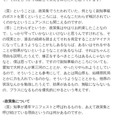
（質）ということは、政策集でうたわれていた、何となく副知事級
のポストを置くというところには、そんなこだわらず検討されてい
くのかなというニュアンスにも聞こえるのですが。
（答）こだわらずというか、政策集はやはりお約束したことなの
で、しっかり守っていかないといけないと思うんですけれども、そ
の現実とか、過去の経緯を踏まえてそれを肯定することがマイナス
になってしまうようなことがもしあるならば、あるいはそれをやる
ことが効果がないというようなことがあるならば、それはちゃんと
理由を説明したうえで、修正をするべきところはあるんじゃないか
なと、僕は思っています。ですので副知事級のところについても、
愛知で大村さんが東三河のこととか、やったりやられようとしてい
るので、そういうことも参考にして、あとは岡山県も、結構県民局
とかに力を入れているのかな。そういうようなこととかも、他県の
状況なんかを勉強したうえで、効果があるもの、無駄にならないも
の、プラスになるものを優先的にやるという考えです。
○政策集について
（質）知事が通常マニフェストと呼ばれるものを、あえて政策集と
呼び続けている理由というのは何かあるのですか。