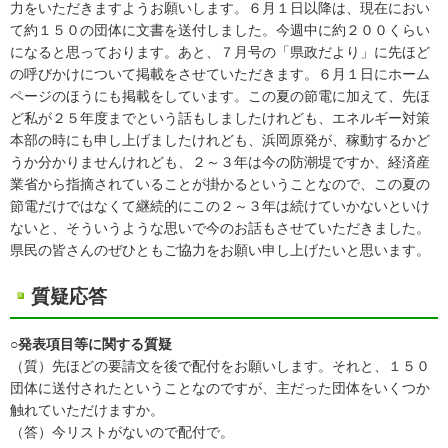
力をいただきますようお願いします。６月１日以降は、現在におい
て約１５０の団体に文書を送付しました。今週中に約２００くらい
になると思っております。あと、７月号の「県政だより」に先ほど
の呼びかけについて掲載をさせていただきます。６月１日にホーム
ページのほうにも掲載をしています。この夏の節電に加えて、先ほ
ど私が２５年度までという話もしましたけれども、エネルギー対策
本部の時にも申し上げましたけれども、浜岡原発が、稼動するかど
うか分かりませんけれども、２～３年は今の防潮堤ですか、経済産
業省から指摘されていることが掛かるということなので、この夏の
節電だけではなくて継続的にこの２～３年は続けていかないといけ
ないと、そういうような思いで今のお話もさせていただきました。
県民の皆さんのぜひともご協力をお願い申し上げたいと思います。
質疑応答
○発表項目等に関する質疑
（質）先ほどの要請文を後で配付をお願いします。それと、１５０
団体に送付されたということなのですが、主だった団体をいくつか
触れていただけますか。
（答）今リストがないので配付で。