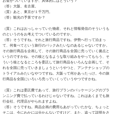
お金がついていますが、具体的にはどういう？
（答）大阪、名古屋。
（質）あと、東京が１千万円。
（答）観光の予算ですか？
（質）これはおっしゃっていた物産、それと情報発信のそういうも
のというのをお考えでついているのですか。
（答）そうですね。それと旅行商品ですね。伊勢へ行って泊まっ
て、何食べてという旅行のパックみたいなのあるじゃないですか。
その旅行商品を企画して、その旅行商品を全国に売っていく拠点と
いうのですかね、その核となるような取り組みをやってもらう、そ
ういう核となるところを委託して旅行商品をいろんな企画して、そ
れを全国に売っていきましょうというやつと、アンテナショップの
トライアルみたいなやつですね。大阪って何かあったっけ。今の旅
行商品を全国にいろいろ売っていくっていうやつですかね。
（質）これは委託費であって、旅行プランのパッケージングのプラ
ンニング費で払っているわけじゃないですね。これはあくまでも旅
行会社、代理店がやられますよね。
（答）そうですね。商品企画の費用もあがっていたかな、ちょっと
そこは、今にわかには分かんないですけど、また、追って説明をさ