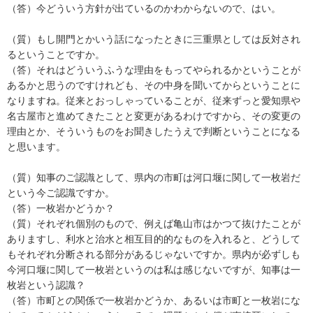
（答）今どういう方針が出ているのかわからないので、はい。
（質）もし開門とかいう話になったときに三重県としては反対され
るということですか。
（答）それはどういうふうな理由をもってやられるかということが
あるかと思うのですけれども、その中身を聞いてからということに
なりますね。従来とおっしゃっていることが、従来ずっと愛知県や
名古屋市と進めてきたことと変更があるわけですから、その変更の
理由とか、そういうものをお聞きしたうえで判断ということになる
と思います。
（質）知事のご認識として、県内の市町は河口堰に関して一枚岩だ
という今ご認識ですか。
（答）一枚岩かどうか？
（質）それぞれ個別のもので、例えば亀山市はかつて抜けたことが
ありますし、利水と治水と相互目的的なものを入れると、どうして
もそれぞれ分断される部分があるじゃないですか。県内が必ずしも
今河口堰に関して一枚岩というのは私は感じないですが、知事は一
枚岩という認識？
（答）市町との関係で一枚岩かどうか、あるいは市町と一枚岩にな