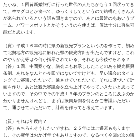
たかね、１回昔新婚旅行に行った世代の人たちがもう１回戻ってき
て、生マグロとか食べて、ゆっくりしてというので結構たくさん人
が来られているという話も聞きますので、あとは最近のああいうブ
ーム、パワースポットとかそういうのを使えば、僕は十分に再生可
能だと思います。
（質）平成１６年の時に県の新観光プランというのを作って、初め
て北勢地方の観光地に触れた県の観光方針が出たんですけど、これ
のやりかえ等は今何か指示されている、それとも今後やられる？
（答）１回、中間案かな、議会にもお示ししたことのある観光振興
条例、あれをなんとか今回ではないですけども、早い議会のタイミ
ングでご審議いただいて、通させていただいて、それに基づいて計
画を作り、あとは観光審議会を立ち上げてやっていきたいと思って
いますので、その中でその平成１６年のプランのところに及ぶのか
分かりませんけれども、まずは振興条例を何とかご審議いただい
て、通させていただいて、計画を作ってと考えています。
（質）それは年度内？
（答）もちろんそうしたいですね。２５年にはご遷宮もあります
し、その翌年はおかげ年でもありますので、なるべく今回の次の議