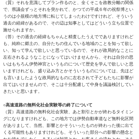
（質）それを意識してプラン作るのと、全くそこを政教分離の関係
で、県議会ずっとそれを突かれて、かつての平成６年の祝祭博とい
うのは小規模の地方博に転じてしまったわけですけれど、そういう
過去の経緯があるので、その辺は知事としてはどういう立ち位置で
施せられますか。
（答）その過去の経緯もちゃんと精査したうえででありますけれど
も、純粋に郷土の、自分たちの住んでいる地域のことを知って欲し
い、知って学んで欲しいと思っているので、それが政局的なことに
左右されるようなことになってはいけませんから、それは自分の思
いはもちろん伊勢神宮というものについて歴史を学んで欲しいと思
いますけれども、盛り込み方とかそういうものについては、先ほど
も言いましたような政局的なものに左右されて子どもたちに影響が
出てはいけませんので、そこは十分配慮して中身を議論検討してい
きたいと思います。
○高速道路の無料化社会実験等の終了について
（質）高速道路の無料化社会実験、あと割引とかが終わるタイミン
グになりますけれども、この地方では伊勢自動車道など無料化区間
がありまして、当然、影響とかそういったものが終わった後に出て
くる可能性もありますけれども、そういった部分への影響の懸念と
かお持ちでしたら、あるいは対策とか、お客さんの流れとか、そう