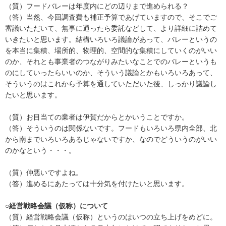
（質）フードバレーは年度内にどの辺りまで進められる？
（答）当然、今回調査費も補正予算であげていますので、そこでご
審議いただいて、無事に通ったら委託などして、より詳細に詰めて
いきたいと思います。結構いろいろ議論があって、バレーというの
を本当に集積、場所的、物理的、空間的な集積にしていくのがいい
のか、それとも事業者のつながりみたいなことでのバレーというも
のにしていったらいいのか、そういう議論とかもいろいろあって、
そういうのはこれから予算を通していただいた後、しっかり議論し
たいと思います。
（質）お目当ての業者は伊賀だからとかいうことですか。
（答）そういうのは関係ないです。フードもいろいろ県内全部、北
から南までいろいろあるじゃないですか、なのでどういうのがいい
のかなという・・・。
（質）仲悪いですよね。
（答）進めるにあたっては十分気を付けたいと思います。
○経営戦略会議（仮称）について
（質）経営戦略会議（仮称）というのはいつの立ち上げをめどに。