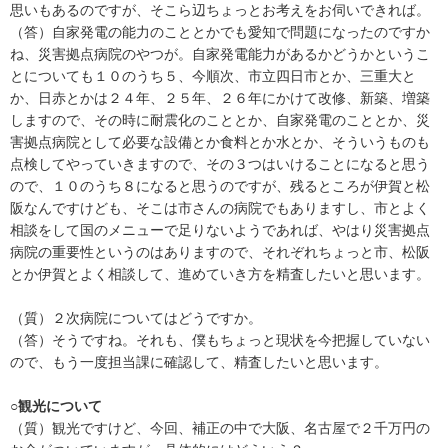
思いもあるのですが、そこら辺ちょっとお考えをお伺いできれば。
（答）自家発電の能力のこととかでも愛知で問題になったのですか
ね、災害拠点病院のやつが。自家発電能力があるかどうかというこ
とについても１０のうち５、今順次、市立四日市とか、三重大と
か、日赤とかは２４年、２５年、２６年にかけて改修、新築、増築
しますので、その時に耐震化のこととか、自家発電のこととか、災
害拠点病院として必要な設備とか食料とか水とか、そういうものも
点検してやっていきますので、その３つはいけることになると思う
ので、１０のうち８になると思うのですが、残るところが伊賀と松
阪なんですけども、そこは市さんの病院でもありますし、市とよく
相談をして国のメニューで足りないようであれば、やはり災害拠点
病院の重要性というのはありますので、それぞれちょっと市、松阪
とか伊賀とよく相談して、進めていき方を精査したいと思います。
（質）２次病院についてはどうですか。
（答）そうですね。それも、僕もちょっと現状を今把握していない
ので、もう一度担当課に確認して、精査したいと思います。
○観光について
（質）観光ですけど、今回、補正の中で大阪、名古屋で２千万円の