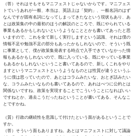
（答）それはそもそもマニフェストじゃないからです。マニフェス
トていうあれが一般、本当は、英語上は「契約」、一般名詞のはず
なんですが固有名詞になってしまってきたなという現状もあり、あ
とは政策集の中の最初のほうの解説のところで、既にやられている
事業もあるかもしれないというようなこととかも書いてあったと思
いますので、これを全て新しく実行しますという認識、それは僕の
情報不足や勉強不足の部分もあったかもしれないので、そういう既
に事業として、僕が政策集発表する時点で入手できていなかった情
報もあるかもしれないので、既に入っている、既にやっている事業
もあるかもしれないということ書いてあるので、新しくこれをやり
ますというマニフェストというようなものとは性質が違うというふ
うに僕は思っていたので、あとはコラムみたいな、おとぎ話みたい
な、コラムみたいなものも書いてあるので、あれはべつに公約とは
関係ないですね、政策を実現することでこういうことになればいい
ですねとか、過去こうだったねということが書いてある、そんなこ
とですかね。
（質）行政の継続性を意識して付けたという面があるということで
すか。
（答）そういう面もありますね。あとはマニフェストに対して議論