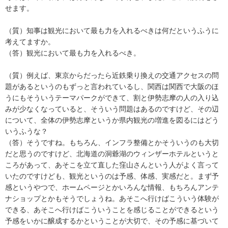
せます。
（質）知事は観光において最も力を入れるべきは何だというふうに
考えてますか。
（答）観光において最も力を入れるべき。
（質）例えば、東京からだったら近鉄乗り換えの交通アクセスの問
題があるというのもずっと言われているし、関西は関西で大阪のほ
うにもそういうテーマパークができて、割と伊勢志摩の人の入り込
みが少なくなっていると、そういう問題はあるのですけど、その辺
について、全体の伊勢志摩というか県内観光の増進を図るにはどう
いうふうな？
（答）そうですね。もちろん、インフラ整備とかそういうのも大切
だと思うのですけど、北海道の洞爺湖のウィンザーホテルというと
ころがあって、あそこを立て直した窪山さんという人がよく言って
いたのですけども、観光というのは予感、体感、実感だと。まず予
感というやつで、ホームページとかいろんな情報、もちろんアンテ
ナショップとかもそうでしょうね。あそこへ行けばこういう体験が
できる、あそこへ行けばこういうことを感じることができるという
予感をいかに醸成するかということが大切で、その予感に基づいて