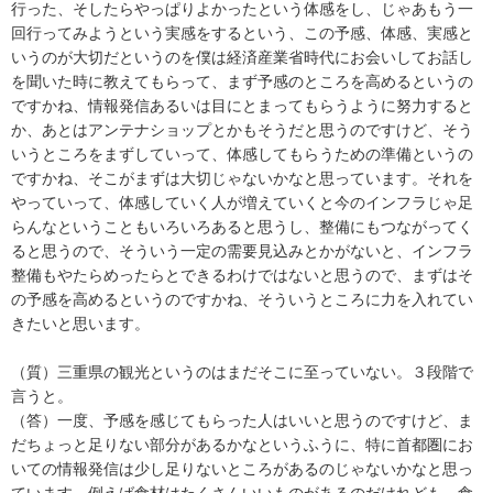
行った、そしたらやっぱりよかったという体感をし、じゃあもう一
回行ってみようという実感をするという、この予感、体感、実感と
いうのが大切だというのを僕は経済産業省時代にお会いしてお話し
を聞いた時に教えてもらって、まず予感のところを高めるというの
ですかね、情報発信あるいは目にとまってもらうように努力すると
か、あとはアンテナショップとかもそうだと思うのですけど、そう
いうところをまずしていって、体感してもらうための準備というの
ですかね、そこがまずは大切じゃないかなと思っています。それを
やっていって、体感していく人が増えていくと今のインフラじゃ足
らんなということもいろいろあると思うし、整備にもつながってく
ると思うので、そういう一定の需要見込みとかがないと、インフラ
整備もやたらめったらとできるわけではないと思うので、まずはそ
の予感を高めるというのですかね、そういうところに力を入れてい
きたいと思います。
（質）三重県の観光というのはまだそこに至っていない。３段階で
言うと。
（答）一度、予感を感じてもらった人はいいと思うのですけど、ま
だちょっと足りない部分があるかなというふうに、特に首都圏にお
いての情報発信は少し足りないところがあるのじゃないかなと思っ
ています。例えば食材はたくさんいいものがあるのだけれども、食