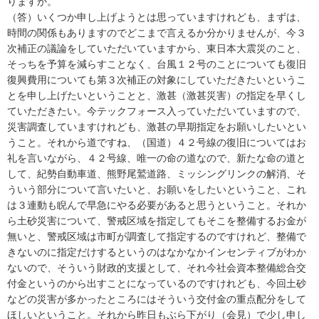
りますか。
（答）いくつか申し上げようとは思っていますけれども、まずは、
時間の関係もありますのでどこまで言えるか分かりませんが、今３
次補正の議論をしていただいていますから、東日本大震災のこと、
そっちを予算を減らすことなく、台風１２号のことについても復旧
復興費用についても第３次補正の対象にしていただきたいというこ
とを申し上げたいということと、激甚（激甚災害）の指定を早くし
ていただきたい。今テックフォース入っていただいていますので、
災害調査していますけれども、激甚の早期指定をお願いしたいとい
うこと。それから道ですね、（国道）４２号線の復旧についてはお
礼を言いながら、４２号線、唯一の命の道なので、新たな命の道と
して、紀勢自動車道、熊野尾鷲道路、ミッシングリンクの解消、そ
ういう部分について言いたいと、お願いをしたいということ、これ
は３連動も睨んで早急にやる必要があると思うということ。それか
ら土砂災害について、警戒区域を指定してもそこを整備するお金が
無いと、警戒区域は市町が調査して指定するのですけれど、整備で
きないのに指定だけするというのはなかなかインセンティブがわか
ないので、そういう財政的支援として、それ今社会資本整備総合交
付金というのから出すことになっているのですけれども、今回土砂
などの災害が多かったところにはそういう交付金の重点配分をして
ほしいということ。それから昨日もぶら下がり（会見）で少し申し