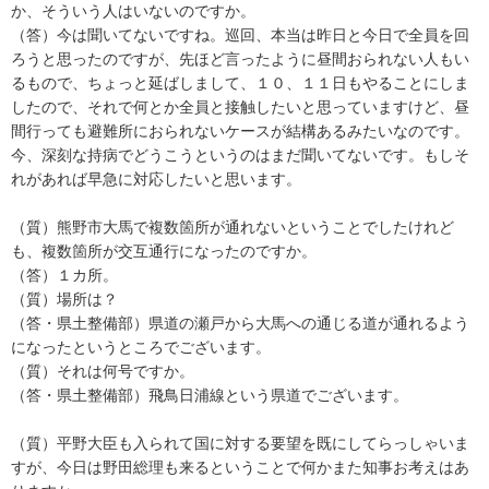
か、そういう人はいないのですか。
（答）今は聞いてないですね。巡回、本当は昨日と今日で全員を回
ろうと思ったのですが、先ほど言ったように昼間おられない人もい
るもので、ちょっと延ばしまして、１０、１１日もやることにしま
したので、それで何とか全員と接触したいと思っていますけど、昼
間行っても避難所におられないケースが結構あるみたいなのです。
今、深刻な持病でどうこうというのはまだ聞いてないです。もしそ
れがあれば早急に対応したいと思います。
（質）熊野市大馬で複数箇所が通れないということでしたけれど
も、複数箇所が交互通行になったのですか。
（答）１カ所。
（質）場所は？
（答・県土整備部）県道の瀬戸から大馬への通じる道が通れるよう
になったというところでございます。
（質）それは何号ですか。
（答・県土整備部）飛鳥日浦線という県道でございます。
（質）平野大臣も入られて国に対する要望を既にしてらっしゃいま
すが、今日は野田総理も来るということで何かまた知事お考えはあ