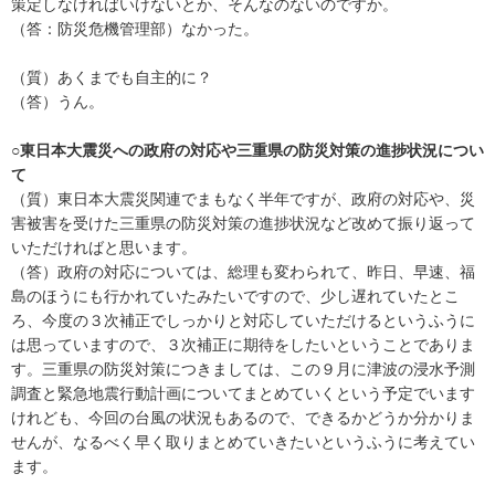
策定しなければいけないとか、そんなのないのですか。
（答：防災危機管理部）なかった。
（質）あくまでも自主的に？
（答）うん。
○東日本大震災への政府の対応や三重県の防災対策の進捗状況につい
て
（質）東日本大震災関連でまもなく半年ですが、政府の対応や、災
害被害を受けた三重県の防災対策の進捗状況など改めて振り返って
いただければと思います。
（答）政府の対応については、総理も変わられて、昨日、早速、福
島のほうにも行かれていたみたいですので、少し遅れていたとこ
ろ、今度の３次補正でしっかりと対応していただけるというふうに
は思っていますので、３次補正に期待をしたいということでありま
す。三重県の防災対策につきましては、この９月に津波の浸水予測
調査と緊急地震行動計画についてまとめていくという予定でいます
けれども、今回の台風の状況もあるので、できるかどうか分かりま
せんが、なるべく早く取りまとめていきたいというふうに考えてい
ます。