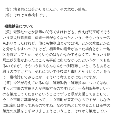
（質）地名的には分かりませんか。その危ない箇所。
（答）それは今点検中です。
○避難勧告について
（質）避難勧告とか指示の関係ですけれども、例えば紀宝町でそう
いう防災行政無線、伝達手段がなくなったという、そういうケース
もありましたけれど、他にも和歌山とかでは河川とかの水位とかだ
と分かりやすいのですけど、相当量の雨量があった場合とかに一地
区を特定してとか、そういうのはなかなかできなくて、そういう結
局土砂災害があったところも事前に出せなかったというケースもあ
るのですが、そういう首長さんなんかの判断難しいところもあると
思うのですけども、それについて今後県と市町とそういうことをも
う一度検討してみるとか、そういう考えとかはないですか。
（答）今私が考えているのは、避難勧告・避難指示についてはね、
ずっと市町の首長さんが判断するのですけど、一応判断基準という
のを策定してくださいということでずっと県が支援してきまして、
今１９市町に基準があって、１０市町が策定中なのですが、ちなみ
に紀宝町は作ってあるのですね。なので県としてやることは基準の
策定の支援をまずやりましょうということ、それから策定してい