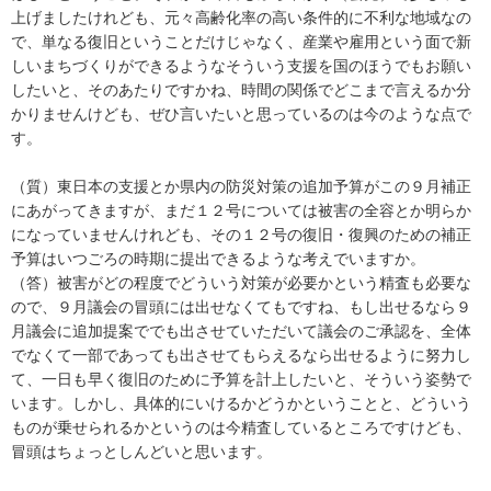
上げましたけれども、元々高齢化率の高い条件的に不利な地域なの
で、単なる復旧ということだけじゃなく、産業や雇用という面で新
しいまちづくりができるようなそういう支援を国のほうでもお願い
したいと、そのあたりですかね、時間の関係でどこまで言えるか分
かりませんけども、ぜひ言いたいと思っているのは今のような点で
す。
（質）東日本の支援とか県内の防災対策の追加予算がこの９月補正
にあがってきますが、まだ１２号については被害の全容とか明らか
になっていませんけれども、その１２号の復旧・復興のための補正
予算はいつごろの時期に提出できるような考えでいますか。
（答）被害がどの程度でどういう対策が必要かという精査も必要な
ので、９月議会の冒頭には出せなくてもですね、もし出せるなら９
月議会に追加提案ででも出させていただいて議会のご承認を、全体
でなくて一部であっても出させてもらえるなら出せるように努力し
て、一日も早く復旧のために予算を計上したいと、そういう姿勢で
います。しかし、具体的にいけるかどうかということと、どういう
ものが乗せられるかというのは今精査しているところですけども、
冒頭はちょっとしんどいと思います。