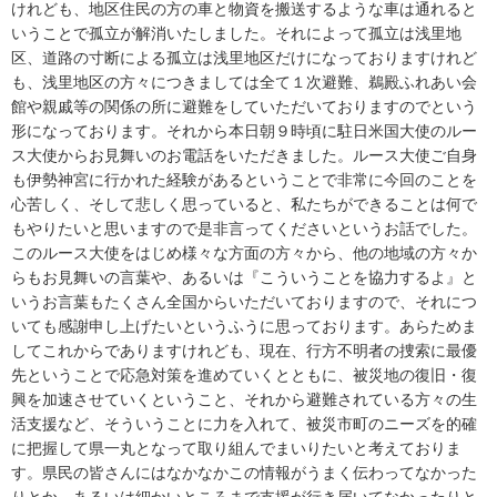
けれども、地区住民の方の車と物資を搬送するような車は通れると
いうことで孤立が解消いたしました。それによって孤立は浅里地
区、道路の寸断による孤立は浅里地区だけになっておりますけれど
も、浅里地区の方々につきましては全て１次避難、鵜殿ふれあい会
館や親戚等の関係の所に避難をしていただいておりますのでという
形になっております。それから本日朝９時頃に駐日米国大使のルー
ス大使からお見舞いのお電話をいただきました。ルース大使ご自身
も伊勢神宮に行かれた経験があるということで非常に今回のことを
心苦しく、そして悲しく思っていると、私たちができることは何で
もやりたいと思いますので是非言ってくださいというお話でした。
このルース大使をはじめ様々な方面の方々から、他の地域の方々か
らもお見舞いの言葉や、あるいは『こういうことを協力するよ』と
いうお言葉もたくさん全国からいただいておりますので、それにつ
いても感謝申し上げたいというふうに思っております。あらためま
してこれからでありますけれども、現在、行方不明者の捜索に最優
先ということで応急対策を進めていくとともに、被災地の復旧・復
興を加速させていくということ、それから避難されている方々の生
活支援など、そういうことに力を入れて、被災市町のニーズを的確
に把握して県一丸となって取り組んでまいりたいと考えておりま
す。県民の皆さんにはなかなかこの情報がうまく伝わってなかった
りとか、あるいは細かいところまで支援が行き届いてなかったりと