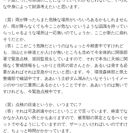
な中身によって財源考えたいと思います。
（質）雨が降ったらまた危険な場所がいろいろあるかもしれません
が、雨が降らなくても今ここが危ないというような認識を持ってい
らっしゃるような場所は一応無いのでしょうか。ここが新たに崩れ
そうだとか。
（答）ここがこう危険だというのはちょっと今精査中ですけれど
も、治山とか林道とか人けが無いところも含めて今全体的に関係部
署で緊急点検、巡回監視をしていますので、それで本当に天候に関
係なく警戒情報をしっかりと住民の皆さんとか、あるいは発する必
要があればそれは至急やりたいと思います。今、環境森林部と県土
整備部で確認中です。ああいう土砂ダム湖みたいなそういうイメー
ジのやつが三重県にあるかということですか、ああいうのは無いで
すけれども、今緊急点検中です。
（質）点検の目途というか、いつまでに？
（答）それは可及的速やかにということで言っています。林道でな
かなか入れない所とかもありますので、被害額の算定となるべくセ
ットでやるようにしていますので、ザーッといければいいのですけ
ど、ちょっと時間がかかっています。