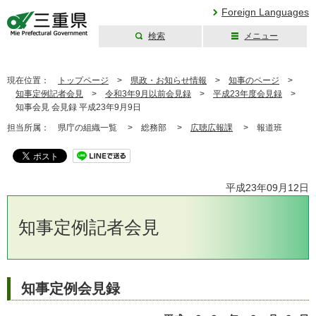
Foreign Languages
検索
メニュー
三重県公式ウェブ
サイト
現在位置：
トップページ
>
県政・お知らせ情報
>
知事のページ
>
知事定例記者会見
>
令和3年9月以前会見録
>
平成23年度会見録
>
知事会見 会見録 平成23年9月9日
担当所属：
県庁の組織一覧 >
総務部 >
広聴広報課
>
報道班
平成23年09月12日
知事定例記者会見
知事定例会見録