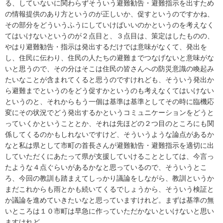
る、していないに関わらずそういう避難勧告・避難指示を出すため
の情報提供のあり方というのが正しいか、促すというのですかね、
その部分をどういうふうにしていけばいいのかというのを考えなく
てはいけないというのが２点目と、３点目は、策定はしたものの、
やはり避難勧告・指示は発出するだけでは意味がなくて、発出を
し、住民に伝わり、住民の人たちの避難までつなげないと意味がな
いと思うので、その分はそこは住民の皆さんへの防災意識の喚起み
たいなことが含まれてくると思うのですけれども、そういう発出か
ら避難までというのをどう促すかというのも考えなくてはいけない
というのと、それからもう一個は基準は基準としてその時に臨機応
変にその状況でどう発出するかというコミュニケーションをどうと
っていくかということとか、それは先ほどの２つ目のところにも関
係してくるのかもしれないですけど、そういうような論点があるか
なと私は県として市町の首長さんが避難勧告・避難指示を適切に出
していただくにあたって県が支援していけることとしては、今言っ
たような４点ぐらいがあるかなと思っているので、そういうとこ
ろ、今回の教訓も踏まえてしっかり議論をしながら、教訓というか
まだこれからも雨とかも続いてくるでしょうから、そういう検証と
か議論を進めていきたいなと思っていますけれど。まずは基準の無
いところは１０市町は早急に作っていただかないといけないと思い
ますけれど。