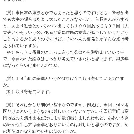
（質）東日本の津波とかでもあったと思うのですけども、警報が出
ても大半の場合はあまり大したことがなかった、首長さんからする
と、あまり勧告とかバンバン出しても１００回あっても９９回は大
丈夫とかそういうのがあると逆に住民の意識が低下していくという
こともあるかと思うのですけど、そのへんの啓発とかそんな点は考
えられていますか。
（答）さっき３番目のところに言った発出から避難までという中
で、今言われた論点はしっかり考えていきたいと思います。狼少年
になったらいけませんのでね。
（質）１９市町の基準というのは県は全て取り寄せているのです
か。
（答）取り寄せています。
（質）それはかなり細かい基準なのですか。例えば、今回、何々地
区だけにというようなのは難しいじゃないですか。今回紀宝町は高
岡地区の向清水団地だけにまず最初出しましたけれど、ああいうき
め細かな出し方は基準どおりにいくのは難しいと思うのですが、そ
の基準はかなり細かいものなのですか。