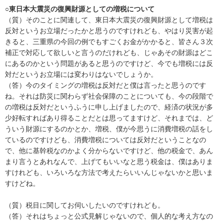
○東日本大震災の復興財源としての増税について
（質）そのことに関連して、東日本大震災の復興財源として増税は
反対というお立場だったかと思うのですけれども、やはり災害が起
きると、三重県の今回の例でもすごくお金がかかると、皆さん３次
補正で対応して欲しいと言うのだけれども、じゃあその財源はどこ
にあるのかという問題があると思うのですけど、今でも増税には反
対だというお立場には変わりはないでしょうか。
（答）今のタイミングの増税は反対だと僕は言ったと思うのです
ね。それは防災に関わらず社会保障のことについても、今の段階で
の増税は反対だというふうに申し上げましたので、経済の状況が多
少好転すればあり得ることだとは思ってますけど、それまでは、ど
ういう財源にするのかとか、増税、僕が今思うに消費増税の話をし
ているのですけども、消費増税については反対だということなの
で、他に基幹税なのかよく分からないですけど、他の税金で、あん
まり言うとあれなんで、上げてもいいなと思う税金は、僕はありま
すけれども、いろいろな方法で考えたらいいんじゃないかと思いま
すけどね。
（質）税目に関してお伺いしたいのですけれども。
（答）それはちょっと公式見解じゃないので、個人的な考え方なの