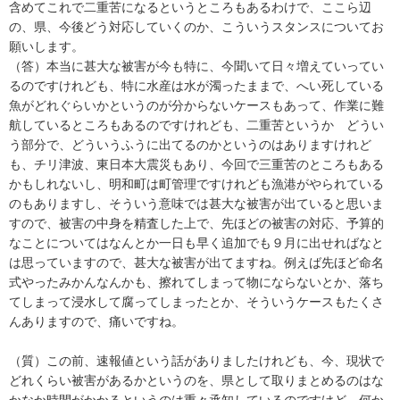
含めてこれで二重苦になるというところもあるわけで、ここら辺
の、県、今後どう対応していくのか、こういうスタンスについてお
願いします。
（答）本当に甚大な被害が今も特に、今聞いて日々増えていってい
るのですけれども、特に水産は水が濁ったままで、へい死している
魚がどれぐらいかというのが分からないケースもあって、作業に難
航しているところもあるのですけれども、二重苦というか どうい
う部分で、どういうふうに出てるのかというのはありますけれど
も、チリ津波、東日本大震災もあり、今回で三重苦のところもある
かもしれないし、明和町は町管理ですけれども漁港がやられている
のもありますし、そういう意味では甚大な被害が出ていると思いま
すので、被害の中身を精査した上で、先ほどの被害の対応、予算的
なことについてはなんとか一日も早く追加でも９月に出せればなと
は思っていますので、甚大な被害が出てますね。例えば先ほど命名
式やったみかんなんかも、擦れてしまって物にならないとか、落ち
てしまって浸水して腐ってしまったとか、そういうケースもたくさ
んありますので、痛いですね。
（質）この前、速報値という話がありましたけれども、今、現状で
どれくらい被害があるかというのを、県として取りまとめるのはな
かなか時間がかかるというのは重々承知しているのですけど、何か