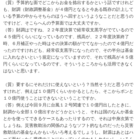
（質）予算的な面でどこからお金を捻出するかという話ですけれど
も、財調（財政調整基金）が４億円となると今ある既存の計上して
いる予算の中からそちらのほうへ回すというようなことだと思うの
ですけど、そこらへんの予算面では大丈夫ですか。
（答）財調はですね、２２年度決算で経常収支黒字がでているので
４５億円くらいになっているのです、残高が、２２年度決算終了
時、６月補正やった時はその決算の額がでてなかったので４億円だ
ったのですけれども、経常収支黒字になったので、その半分は基金
に入れなさいという規定になっていますので、それで残高が４５億
円くらいになっているのです。そういうところからも活用できなく
はないと思います。
（質）要するにそれだけに使えないという？当然そうだと思うので
すけれど、例えば１０億円くらいかかるとしたら、そこからポンと
１０億円使うことはできないということですか。
（答）例えば今回９月に台風１２号関連で１０億円出したときに、
財調から全部１０億出すかどうかというと、それは国のなんか基金
とかを使ってできるケースもあったりするので、それは中身次第で
しょうね。災害救助法の関係のようなソフト的なものだったら災害
救助法の基金なんかもいろいろ考えるでしょうし、財源はあとはハ
ード面だったら県債のことになっていくのかもしれないし、いろん