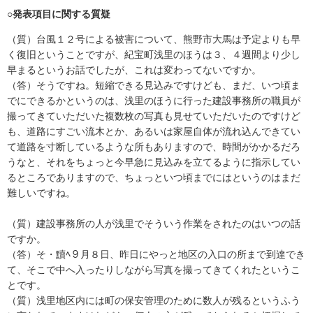
○発表項目に関する質疑
（質）台風１２号による被害について、熊野市大馬は予定よりも早
く復旧ということですが、紀宝町浅里のほうは３、４週間より少し
早まるというお話でしたが、これは変わってないですか。
（答）そうですね。短縮できる見込みですけども、まだ、いつ頃ま
でにできるかというのは、浅里のほうに行った建設事務所の職員が
撮ってきていただいた複数枚の写真も見せていただいたのですけど
も、道路にすごい流木とか、あるいは家屋自体が流れ込んできてい
て道路を寸断しているような所もありますので、時間がかかるだろ
うなと、それをちょっと今早急に見込みを立てるように指示してい
るところでありますので、ちょっといつ頃までにはというのはまだ
難しいですね。
（質）建設事務所の人が浅里でそういう作業をされたのはいつの話
ですか。
（答）そ・黷ﾍ９月８日、昨日にやっと地区の入口の所まで到達でき
て、そこで中へ入ったりしながら写真を撮ってきてくれたというこ
とです。
（質）浅里地区内には町の保安管理のために数人が残るというふう