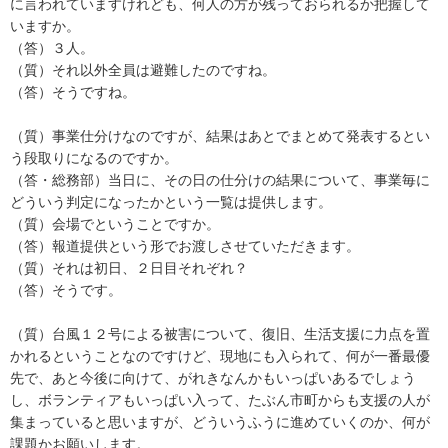
に言われていますけれども、何人の方が残っておられるか把握して
いますか。
（答）３人。
（質）それ以外全員は避難したのですね。
（答）そうですね。
（質）事業仕分けなのですが、結果はあとでまとめて発表するとい
う段取りになるのですか。
（答・総務部）当日に、その日の仕分けの結果について、事業毎に
どういう判定になったかという一覧は提供します。
（質）会場でということですか。
（答）報道提供という形でお渡しさせていただきます。
（質）それは初日、２日目それぞれ？
（答）そうです。
（質）台風１２号による被害について、復旧、生活支援に力点を置
かれるということなのですけど、現地にも入られて、何が一番最優
先で、あと今後に向けて、がれきなんかもいっぱいあるでしょう
し、ボランティアもいっぱい入って、たぶん市町からも支援の人が
集まっていると思いますが、どういうふうに進めていくのか、何が
課題かお願いします。