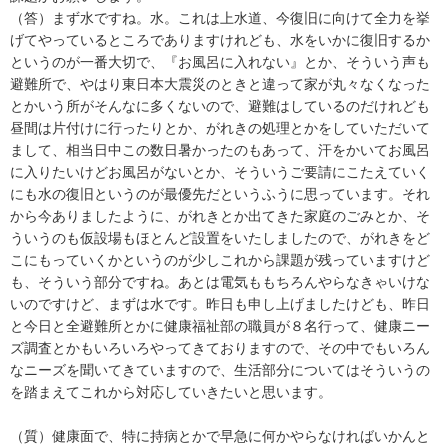
（答）まず水ですね。水。これは上水道、今復旧に向けて全力を挙
げてやっているところでありますけれども、水をいかに復旧するか
というのが一番大切で、『お風呂に入れない』とか、そういう声も
避難所で、やはり東日本大震災のときと違って家が丸々なくなった
とかいう所がそんなに多くないので、避難はしているのだけれども
昼間は片付けに行ったりとか、がれきの処理とかをしていただいて
まして、相当日中この数日暑かったのもあって、汗をかいてお風呂
に入りたいけどお風呂がないとか、そういうご要請にこたえていく
にも水の復旧というのが最優先だというふうに思っています。それ
から今ありましたように、がれきとか出てきた家庭のごみとか、そ
ういうのも仮設場もほとんど設置をいたしましたので、がれきをど
こにもっていくかというのが少しこれから課題が残っていますけど
も、そういう部分ですね。あとは電気ももちろんやらなきゃいけな
いのですけど、まずは水です。昨日も申し上げましたけども、昨日
と今日と全避難所とかに健康福祉部の職員が８名行って、健康ニー
ズ調査とかもいろいろやってきておりますので、その中でもいろん
なニーズを聞いてきていますので、生活部分についてはそういうの
を踏まえてこれから対応していきたいと思います。
（質）健康面で、特に持病とかで早急に何かやらなければいかんと