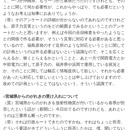
て、一つが沖縄県、もう一つが三重県だったのですけれども、その
ことに関して何か必要性が、これからやっぱり、でも必要だという
ようなお考えは知事におありでしょうか。
（答）そのアンケートの詳細が分からないのであれなのですけれど
も、原子力災害というのをどの範囲までみるかということのアンケ
ートだったと思いますが、例えば今回の全頭検査をやったようなこ
との関係で作る必要が、そういう災害に対応する必要があると思っ
ているので、福島原発のすぐ近所のような対応ということに関して
の計画というのは作る必要はないという認識なので、そこを広くと
らえるか、狭くとらえるかということと、あと一方で関西電力とか
中部電力に対して原子力の、福井県や浜岡で運用している状況と
か、そのことに関しては幅広く情報提供して欲しい、それから必要
があったら対応して欲しいということは申し上げておりますので、
改めての計画ということではないという、そういう認識です。
○宮城県からのがれきの受け入れについて
（質）宮城県からのがれきを放射性物質が付いているから各県が拒
否したという話が（新聞に）今日出てるのですけれども、あれとい
うのは三重県も断ったのですか。
（答）それは行政ルートできたのですかね。それはちょっと拒否、
どういう要請がきてどういうふうに拒否したかは、僕、聞いてない