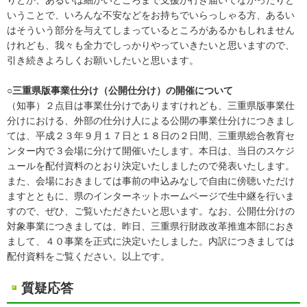
いうことで、いろんな不安などをお持ちでいらっしゃる方、あるい
はそういう部分を与えてしまっているところがあるかもしれません
けれども、我々も全力でしっかりやっていきたいと思いますので、
引き続きよろしくお願いしたいと思います。
○三重県版事業仕分け（公開仕分け）の開催について
（知事）２点目は事業仕分けでありますけれども、三重県版事業仕
分けにおける、外部の仕分け人による公開の事業仕分けにつきまし
ては、平成２３年９月１７日と１８日の２日間、三重県総合教育セ
ンター内で３会場に分けて開催いたします。本日は、当日のスケジ
ュールを配付資料のとおり決定いたしましたので発表いたします。
また、会場におきましては事前の申込みなしで自由に傍聴いただけ
ますとともに、県のインターネットホームページで生中継を行いま
すので、ぜひ、ご覧いただきたいと思います。なお、公開仕分けの
対象事業につきましては、昨日、三重県行財政改革推進本部におき
まして、４０事業を正式に決定いたしました。内訳につきましては
配付資料をご覧ください。以上です。
質疑応答