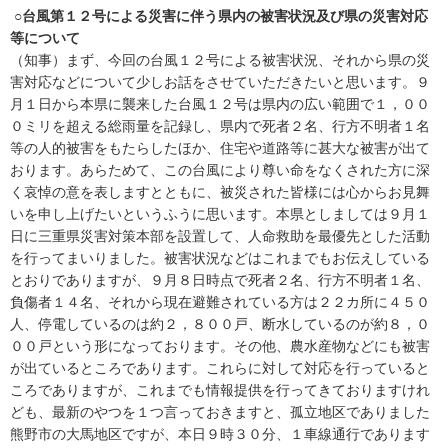
○台風第１２号による災害に伴う県内の被害状況及び県の災害対応
等について
（知事）まず、今回の台風１２号による被害状況、それから県の災
害対応などについて少しお話をさせていただきたいと思います。９
月１日から本県に襲来した台風１２号は県内の広い範囲で１，００
０ミリを超える総雨量を記録し、県内で死者２名、行方不明者１名
等の人的被害をもたらしたほか、住宅や道路等に甚大な被害が出て
おります。あらためて、この台風により尊い命をなくされた方に深
く哀悼の意を表しますとともに、被災された皆様には心からお見舞
いを申し上げたいというふうに思います。本県としましては９月１
日に三重県災害対策本部を設置して、人命救助を最優先とした活動
を行ってまいりました。被害状況などはこれまでもお伝えしている
とおりでありますが、９月８日時点で死者２名、行方不明者１名、
負傷者１４名、それから現在避難されている方は２２カ所に４５０
人、停電しているのは約２，８００戸、断水しているのが約８，０
００戸という形になっております。その他、農水産物などにも被害
が出ているところであります。これらに対して対応を行っていると
ころでありますが、これまでも情報提供を行ってきておりますけれ
ども、最新のやつを１つ言っておきますと、孤立地区でありました
熊野市の大馬地区ですが、本日９時３０分、１車線通行であります