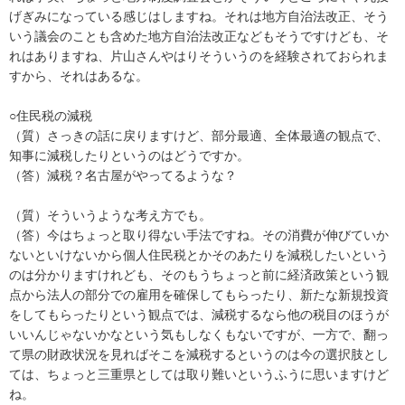
げぎみになっている感じはしますね。それは地方自治法改正、そう
いう議会のことも含めた地方自治法改正などもそうですけども、そ
れはありますね、片山さんやはりそういうのを経験されておられま
すから、それはあるな。
○住民税の減税
（質）さっきの話に戻りますけど、部分最適、全体最適の観点で、
知事に減税したりというのはどうですか。
（答）減税？名古屋がやってるような？
（質）そういうような考え方でも。
（答）今はちょっと取り得ない手法ですね。その消費が伸びていか
ないといけないから個人住民税とかそのあたりを減税したいという
のは分かりますけれども、そのもうちょっと前に経済政策という観
点から法人の部分での雇用を確保してもらったり、新たな新規投資
をしてもらったりという観点では、減税するなら他の税目のほうが
いいんじゃないかなという気もしなくもないですが、一方で、翻っ
て県の財政状況を見ればそこを減税するというのは今の選択肢とし
ては、ちょっと三重県としては取り難いというふうに思いますけど
ね。