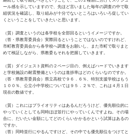
ール感を示していますので、先ほど言いました毎年の調査の中で取
組状況を確認し、取り組みが十分でないところはいろいろ促してい
くということをしていきたいと思います。
（質）調査というのは各学校を全部回るというイメージですか。
（答・県教育委員会）実際回るということではないのですけれど、
市町教育委員会から各学校へ調査をお願いし、また市町で取りまと
めて検証しながら、県教委もそれを把握していきます。
（質）ダイジェスト資料の２ページ目の、例えばハードでいきます
と学校施設の耐震整備というのは進捗率はどのくらいなのですか。
（答・県教育委員会）県立高校で９６．６％、特別支援学校はもう
１００％、公立小中学校については９５．２％で、これは４月１日
現在の数値です。
（質）これにはプライオリティはあるんだろうけど、優先順位的に
やっていくとしても同時ほぼ並行にやっていくんですよね。その場
合に、だいたい金額にしてどのくらいかかるかという試算はあるの
ですか。
（答）同時並行にやるんですけど、その中でも優先順位をつけてと