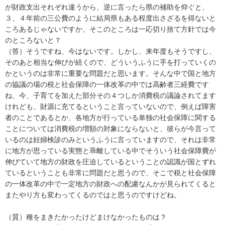
が財政支出それぞれ違うから、逆に言ったら県の補助を仰ぐと、
３、４年前の三公費のように結局県もある程度出さざるを得ないと
ころあるじゃないですか、そこのところは一応切り捨て方針では今
のところないと？
（答）そうですね、今はないです。しかし、来年度もそうですし、
そのあと相当な伸びが続くので、どういうふうに手を打っていくの
かというのは非常に重要な問題だと思います。そんな中で国と地方
の協議の場の税と社会保障の一体改革の中では高齢者三経費です
ね、今、子育てを加えた部分その４つしか消費税の議論されてます
けれども、財源に充てるということ言っていないので、例えば障害
者のことであるとか、各地方が行っている単独の社会保障に関する
ことについては消費税の増額の対象にならないと、彼らが今言って
いるのは妊婦検診のみというふうに言っていますので、それは非常
に地方が思っている実態と乖離している中でそういう社会保障費が
伸びていて地方の財政を圧迫しているということの認識が国とずれ
ているということも非常に問題だと思うので、そこで税と社会保障
の一体改革の中で一定地方の財政への配慮なんかが見られてくると
またやり方も変わってくるのではと思うのですけどね。
（質）種をまきたかったけどまけなかったものは？