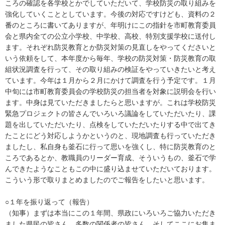
ころの確認を各学校とかでしていただいて、学校防災の取り組みを
強化していくこととしています。今後の対応ですけども、資料の２
番のところに書いてありますが、年明けにこの指針を市町教育委員
会と県内全ての公立小学校、中学校、高校、特別支援学校に送付し
ます。それぞれ防災教育とか防災対策の見直しをやってくださいと
いう依頼をして、本年度から毎年、学校の防災対策・防災教育の取
組状況調査を行って、その取り組みの検証をやっていきたいと考え
ています。今年は１月から２月にかけて調査を行う予定です。１月
中旬には市町教育委員会の学校防災の担当者を対象に説明会を行い
ます。中身は見ていただきましたらと思いますが。これは学校防災
緊急プロジェクトの皆さんでいろいろ議論をしていただいたり、課
題を出していただいたり、点検をしていただいたりする中で出てき
たことにどう対応しようかというのと、現地調査も行っていただき
ましたし、私自身も釜石に行って思いを強くし、特に防災教育のと
ころであるとか、教職員のリーダー育成、そういうもの、釜石で学
んできたようなこともこの中に盛り込ませていただいております。
こういう形で取りまとめましたのでご報告をしたいと思います。
○１年を振り返って（報告）
（知事）まずは本当にこの１年間、県政にいろいろご協力いただき
ました県民の皆さん、多数の関係者の皆さん、そしてここにお集ま