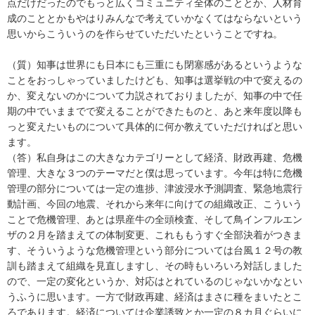
点だけだったのでもっと広くコミュニティ全体のこととか、人材育
成のこととかもやはりみんなで考えていかなくてはならないという
思いからこういうのを作らせていただいたということですね。
（質）知事は世界にも日本にも三重にも閉塞感があるというような
ことをおっしゃっていましたけども、知事は選挙戦の中で変えるの
か、変えないのかについて力説されておりましたが、知事の中で任
期の中でいままでで変えることができたものと、あと来年度以降も
っと変えたいものについて具体的に何か教えていただければと思い
ます。
（答）私自身はこの大きなカテゴリーとして経済、財政再建、危機
管理、大きな３つのテーマだと僕は思っています。今年は特に危機
管理の部分については一定の進捗、津波浸水予測調査、緊急地震行
動計画、今回の地震、それから来年に向けての組織改正、こういう
ことで危機管理、あとは県産牛の全頭検査、そして鳥インフルエン
ザの２月を踏まえての体制変更、これももうすぐ全部決着がつきま
す、そういうような危機管理という部分については台風１２号の教
訓も踏まえて組織を見直しますし、その時もいろいろ対話しました
ので、一定の変化というか、対応はとれているのじゃないかなとい
うふうに思います。一方で財政再建、経済はまさに種をまいたとこ
ろであります。経済については企業誘致とか一定の８カ月ぐらいに