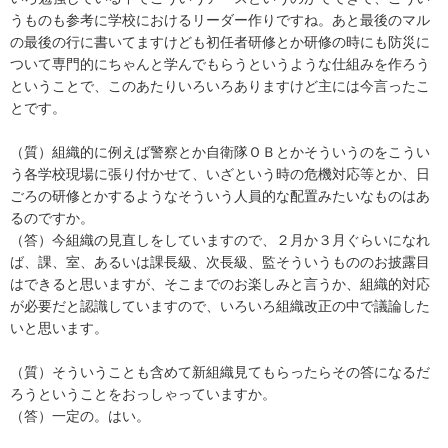
うものも参考に学校におけるリーダー作りですね。あと最後のマル
の最後の行に書いてますけども初任者研修とか研修の時にも防災に
ついて専門的にちゃんと学んでもらうというような仕組みを作ろう
ということで、このあたりいろいろありますけど主には今言ったこ
とです。
（質）組織的に例えば警察とか自衛隊ＯＢとかそういうのをこうい
う各学校現場に張り付かせて、いざという時の危機対応等とか、日
ごろの研修とかするようなそういう人員的な配置みたいなものはあ
るのですか。
（答）今組織の見直しをしていますので、２月か３月ぐらいになれ
ば、課、室、あるいは課長級、次長級、監そういうもののお披露目
はできると思いますが、そこまでのお楽しみと言うか、組織的対応
が必要だと認識していますので、いろいろ組織改正の中で議論した
いと思います。
（質）そういうことも含めて新組織見てもらったらその答になるだ
ろうということをおっしゃっていますか。
（答）一定の。はい。