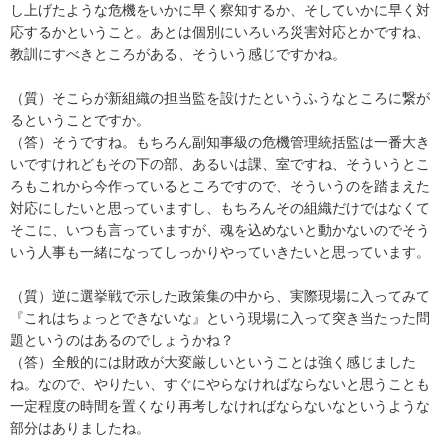
し上げたような危機をいかに早く察知するか、そしていかに早く対
応するかということ。あとは個別にいろいろ災害対応とかですね、
教訓にすべきところがある、そういう感じですかね。
（質）そこらが新組織の担当監を設けたというふうなところに繋が
るということですか。
（答）そうですね。もちろん副知事級の危機管理統括監は一番大き
いですけれどもその下の部、あるいは課、室ですね、そういうとこ
ろもこれから今作っているところですので、そういうのを踏まえた
対応にしたいと思っていますし、もちろんその組織だけではなくて
そこに、いつも言っていますが、魂を込めないと動かないのでそう
いう人事も一緒になってしっかりやっていきたいと思っています。
（質）逆に選挙戦で示した政策集の中から、実際現場に入ってみて
『これはちょっとできないな』という現場に入って突き当たった問
題というのはあるのでしょうかね？
（答）全般的には財政が大変厳しいということは強く感じました
ね。なので、やりたい、すぐにやらなければならないと思うことも
一定程度の時間を置くなり再考しなければならないなというような
部分はありましたね。