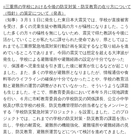
○三重県の学校における今後の防災対策・防災教育の在り方について
（指針）の策定について（発表）
（知事）３月１１日に発生した東日本大震災では、学校が直接被害
を受け、多くの児童生徒や教職員の方々が犠牲になりました。こう
した多くの方々の犠牲を無にしないため、震災で得た教訓を今後に
活かしていくことが私たちに課せられた使命であり、県としてはこ
れまでも三重県緊急地震対策行動計画を策定するなど取り組みを進
めているところであります。今回の震災では想定を超える大津波が
発生し、学校による避難場所や避難経路の設定が十分でなかった
り、保護者へ児童生徒を引き渡した後に被害が生じるなどが起こり
ました。また、多くの学校が避難所となりましたが、情報通信や食
料等のライフラインの確保が十分でなかったことや、学校の教育活
動と避難所の運営の調整がされていなかった、そういうような課題
も生じました。そこで、県教育委員会において本年５月に現地調査
を行い、６月に市町教育委員会の学校防災の関係課長、公立小中学
校及び県立学校の校長、防災危機管理部の担当者などをメンバーと
する「学校防災緊急対策プロジェクト」を設置しました。このプロ
ジェクトでは、これまでの学校の防災対策・防災教育の課題を洗い
出し、学校の耐震化、避難所の機能強化、避難場所や避難経路の見
直し、防災教育、避難所運営などについて検討を進めてきました。