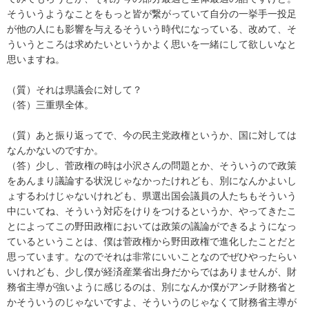
そういうようなことをもっと皆が繋がっていて自分の一挙手一投足
が他の人にも影響を与えるそういう時代になっている、改めて、そ
ういうところは求めたいというかよく思いを一緒にして欲しいなと
思いますね。
（質）それは県議会に対して？
（答）三重県全体。
（質）あと振り返ってで、今の民主党政権というか、国に対しては
なんかないのですか。
（答）少し、菅政権の時は小沢さんの問題とか、そういうので政策
をあんまり議論する状況じゃなかったけれども、別になんかよいし
ょするわけじゃないけれども、県選出国会議員の人たちもそういう
中にいてね、そういう対応をけりをつけるというか、やってきたこ
とによってこの野田政権においては政策の議論ができるようになっ
ているということは、僕は菅政権から野田政権で進化したことだと
思っています。なのでそれは非常にいいことなのでぜひやったらい
いけれども、少し僕が経済産業省出身だからではありませんが、財
務省主導が強いように感じるのは、別になんか僕がアンチ財務省と
かそういうのじゃないですよ、そういうのじゃなくて財務省主導が