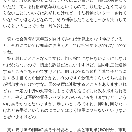
いただいている行財政改革取組というもので、取組をしなくてはな
らないことについては列挙したけれど、まだ行動がスタートされて
いないのがほとんどなので、その列挙したことをしっかり実行して
いくということですね、具体的には。
（質）社会保障が来年蓋を開けてみれば予算上かなり伸びている
と、それについては知事のお考えとしては抑制する形ではないので
すね。
（答）難しいところなんですね。切り捨てにならないようにしなけ
ればならないので、慎重な課題だと思いますけど、国の制度と連動
するところもあるのですけどね。例えば今回も政府予算で子どもに
対する手当てとか国保とかというので４０数億円ぐらいうちのあれ
が増加するわけですな。国の制度に連動するところもありますけれ
ども、一定の中身の効率化によって切り捨てずに財政を抑えられる
こと、例えば医療で電子レセプトとかいろいろありますけど、いう
のはあるかなと思いますが、難しいところですね。抑制は図りたい
けれども手法というものについてはよく慎重にやらないといけない
と思いますけどね。
（質）要は国の補助のある部分あるし、あと市町単独の部分、市町