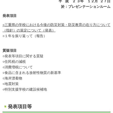
平 成 ２ ３年 １２月 ２７日
於：プレゼンテーションルーム
発表項目
○三重県の学校における今後の防災対策・防災教育の在り方について
（指針）の策定について（発表）
○１年を振り返って（報告）
質疑項目
○発表等項目に関する質疑
○住民税の減税
○消費増税について
○食品に含まれる放射性物質の新基準
○海岸漂着物
○地震対策
○特別支援学校の建設候補地
発表項目等