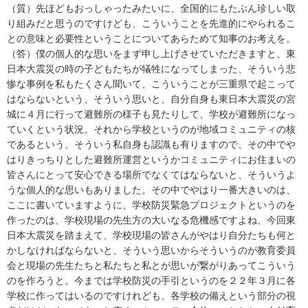
（質）先ほどもおっしゃったみたいに、全国的にもたぶん珍しい取
り組みだと思うのですけども、こういうことを先進的にやられるこ
との意味と必要性ということについてあらためて知事のお考えを。
（答）僕の個人的な思いをまず申し上げさせていただきますと、東
日本大震災の時の子どもたちが犠牲になってしまった、そういう悲
惨な事例を私もたくさん聞いて、こういうことが三重県で起こって
はならないという、そういう思いと、自分自身も東日本大震災の宮
城に４月に行って避難所の様子も見たりして、学校が避難所になっ
ていくという状況。それから学校というのが地域コミュニティの核
であるという、そういう私自身も認識も有りますので、その中でや
はりきっちりとした避難所運営というかコミュニティにお住まいの
皆さんにとって安心できる場所でなくてはならないと、そういうよ
うな個人的な思いもありました。その中でやはり一番大きいのは、
ここに書いていますように、学校防災緊急プロジェクトというのを
作ったのは、学校現場の先生方の大いなる危機感ですよね、今回東
日本大震災を踏まえて、学校現場の皆さんがやはり自分たちも何と
かしなければならないと、そういう思いからそういうのが教育委員
会と現場の先生たちと私たちと私とが思いが繋がりあってこういう
のを作ろうと。今までは学校防災の手引というのを２２年３月に各
学校に作ってはいるのですけれども、各学校の備えという部分の視