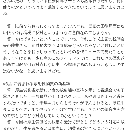
さんのためにやっている社会保障サービスもあるわけだから、何に
使うのかというのはよく議論するべきだというふうに思いますけど
ね。
（質）以前からおっしゃってましたけれども、景気の回復局面にな
い限り今は増税に反対というようなご意向なのでしょうか。
（答）今はできないということですよね。それこそ民主党の税調会
長の藤井さん、元財務大臣も２％成長ぐらいじゃないと難しいとい
うようなことをおっしゃってたというのを僕ニュースで見たことが
ありますけども、少し今のこのタイミングでは、これだけの歴史的
円高で日銀が何も対応しない中、今増税するのちょっときついので
はないかな、と思いますけどね。
○食品に含まれる放射性物質の新基準
（質）厚生労働省が新しい食の放射能の基準を示して審議会でも了
承されました。一般食品が１００ベクレル、米や肉はちょっと遅ら
すみたいですけど、来年４月からもうそれが導入されると、県産牛
今５００ベクレルでやってるわけですけども、そことの整合性も含
めて県としてどう対応していくのかということ？
（答）今回の厚生労働省の決定を受けて県としてどういう対応を取
るのかと、生産者あるいは販売店、消費者の皆さんにどういうふう