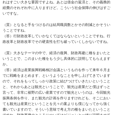
れはすごい大きな要因ですよね。あとは借金の返済と、その義務的
経費のそれぞれ中に入りますけど。こういう社会保障の伸びはすご
いですな。
（質）となると手をつけるのは結局職員数とかその削減とかそうい
うことですね。
（答）行財政改革していかなくてはならないということですね。行
政改革と財政改革でその硬直性を打ち破っていくしかないですね。
（質）大きなテーマの中で、経済の復興、財政再建に種をまいたと
いうことで、このまいた種をもう少し具体的に説明してもらえます
か。
（答）経済は産業振興戦略検討会議というものを作って来年６月ま
でに戦略をまとめます、というようなことを申し上げてきています
ので、それをもってしっかり政策に結びつけていきたいということ
と、それからあとは観光ということで、観光は産業だと僕はずっと
言って、非常に裾野の広い産業ですので観光というのは、今回観光
振興条例を作り、また観光の計画を作りますけれども、そこにおい
ても観光は産業だということを元々の案よりも僕になってから強く
書いていますので、そういう意味で考え方の種をまいたということ
ですね。財政再建のところについてはビジョンと一緒に説明させて