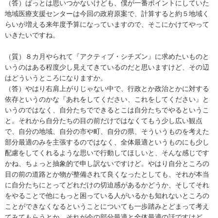
（答）ぱっとは思いつかないけども、僕が一番ポイントにしていた
地域医療支援センターは今回の政府原案で、計算すると約５地域く
らいが増える来年度予算になっていますので、そこにかけてやって
いきたいですね。
（質）８カ月やられて『アクティブ・シチズン』に求めたいものと
いうのはある程度少し見えてきているのだと思いますけど、その辺
はどういうところになりますか。
（答）やはり右肩上がりじゃない中で、行政とか政治とかに対する
依存というのかな『あれをしてください、これをしてください』と
いうのではなく、自分たちでできるとこは自分たちでやるというこ
と。それから自分たちの目の前だけではなくてもう少し広い観点
で、自分の地域、自分の市や町、自分の県、そういうものを考えた
部分最適のみを主張するのではなく、全体最適というものにも少し
配慮をしてくれるような思いで行動してほしいと、そんな感じです
かね、ちょっと抽象的で申し訳ないですけど。やはり自分ところの
目の前の道路とか物が整備されて良くなったとしても、それが本当
に自分たちにとってどれだけの切迫感があるかどうか、そしてそれ
をやることで他にもっと困っている人がいるかも知れないところの
ことができなくなるということについても一歩踏みとどまって考え
てみてもらうとか、それが今の部分最適と全体最適の話ですけど。