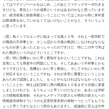
してはマグイゾベールをはじめ、このあとファナックサーボ行きま
すけども、変化というか成果というかはあるのかなと思っています
が、経済発展と財政再建ということについてはこれから特に来年度
以降成果を出していかなくてはいけないことかなと、そういうふう
に思っています。
（質）鳥インフルエンザに始まって台風１２号、それと一部市町で
の職員の不祥事とか、そこら辺から今後の教訓にしなければならな
いものが多くあったとおっしゃったのですけど、特にこの中で学ば
れた教訓というのはどういうとこですか。
（答）特に危機をいかに早く察知するかということですね。これは
災害にしても県産牛の問題にしても、そしてああいう不祥事とかも
そうですけども、危機をいかに早く察知し、そしてそれにいかに早
く対応するかということですね。それが非常に重要だということを
あらためて認識しましたし、もっとやらなければならなかったなと
いうこととか、例えば紀宝町に県の職員を１０名まず４日後に派遣
しましたけれども、もうちょっと早くいけたなとか、あるいは市町
との情報収集体制、それからメディアの皆さんや県民の皆さんへの
情報提供体制そういうのも災害対策本部の体制一つとってももうち
ょっと早くできたなという部分もありますし、総論的に言えば今申