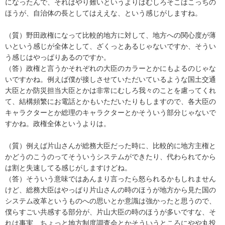
になったんで、それはやり難いというよりはむしろそこはこっちの
ほうが、自治体の長としてはええな、という感じがしますね。
（質）野田政権になって比較的地方に対して、地方への関心度が薄
いという感じが全体として、ざくっとあるじゃないですか、そうい
う感じはやっぱりあるのですか。
（答）政権と言うかそれぞれの大臣のカラーとかにもよるのじゃな
いですかね。例えば僕が接しさせていただいているような国土交通
大臣とか防災担当大臣とかは非常にむしろ我々のことを慮ってくれ
て、結構頻繁にお電話とかもいただいたりもしますので、各大臣の
キャラクターとか総理のキャラクターとかそういう部分じゃないで
すかね。政権全体というよりは。
（質）例えば片山さんが総務大臣だった時に、比較的に地方主権と
かどうのこうのってそういうシステムができたり、代わられてから
は割と失速してる感じがしますけどね。
（答）そういう意味ではあんまり言ったら怒られるかもしれません
けど、総務大臣はやっぱり片山さんの時のほうが地方から見た国の
システム改革というものへの思いとか意識は強かったと思うので、
僕らすごい共感する部分が、片山大臣の時のほうが多いですな、そ
れは事実、ちょっと地方制度調査会とかそういうところにやや丸投