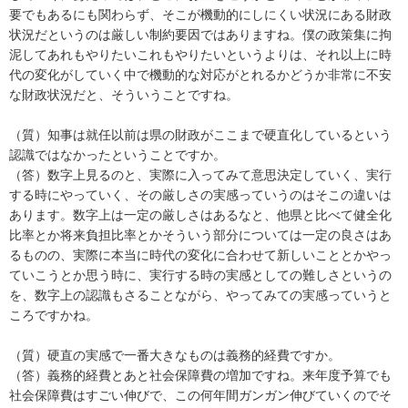
要でもあるにも関わらず、そこが機動的にしにくい状況にある財政
状況だというのは厳しい制約要因ではありますね。僕の政策集に拘
泥してあれもやりたいこれもやりたいというよりは、それ以上に時
代の変化がしていく中で機動的な対応がとれるかどうか非常に不安
な財政状況だと、そういうことですね。
（質）知事は就任以前は県の財政がここまで硬直化しているという
認識ではなかったということですか。
（答）数字上見るのと、実際に入ってみて意思決定していく、実行
する時にやっていく、その厳しさの実感っていうのはそこの違いは
あります。数字上は一定の厳しさはあるなと、他県と比べて健全化
比率とか将来負担比率とかそういう部分については一定の良さはあ
るものの、実際に本当に時代の変化に合わせて新しいこととかやっ
ていこうとか思う時に、実行する時の実感としての難しさというの
を、数字上の認識もさることながら、やってみての実感っていうと
ころですかね。
（質）硬直の実感で一番大きなものは義務的経費ですか。
（答）義務的経費とあと社会保障費の増加ですね。来年度予算でも
社会保障費はすごい伸びで、この何年間ガンガン伸びていくのでそ