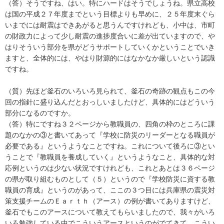
（答）そうですね、はい。特にハードはそうでしょうね。県立高校
は国の平成２７年度までという目標よりも早めに、２５年度末ぐら
いまでには耐震はできあがると思うんですけれども、小中は、市町
の財政力によって少し耐震の進捗度合いに差が出ていますので、や
はりそういう部分を県がどうサポートしていくかということでいき
ますと、全体的には、やはり財源的にはなかなか厳しいという認識
ですね。
（質）先ほど釜石のいろいろ見られて、釜石の奇跡の観点もこの今
回の指針に盛り込んだとおっしいましたけど、具体的にはどういう
部分になるのですか。
（答）特にですね３２ページから教職員の、四角の枠のところに課
題のなかの③と書いてあって『学校に防災のリーダーとなる職員が
必要である』というようなことですね。これについて後ろに③とい
うことで『教職員を養成していく』というようなこと、具体的な対
応例というのは少ない状況ですけれども、これとあとは３６ページ
の県が取り組むものとして（５）というので『学校防災に資する教
職員の育成』というのがあって、ここの３つ目には兵庫県の震災対
策支援チームのＥａｒｔｈ（アース）の例が書いてありますけど、
釜石でもこのアースについて教えてもらいましたので、我々がいろ
いろ勉強している中でこういうアースというのがでてきて、こうい