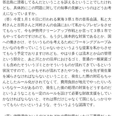
答志島に漂着してるんだということを訴えるということでしたけれ
ども、具体的にこの問題に対しての知事の見解というのはどうお考
えになっていますか。
（答）今度１月１６日に行われる東海３県１市の首長会議、私と大
村さんと古田さんと河村さんの会議において私からプレゼンをさせ
てもらって、今も伊勢湾クリーンアップ作戦とか言って３県１市で
もやってるのですけれども、もう少し抜本的な対策であるとか、国
への働きかけ、そういうものを考えるためにワーキンググループみ
たいなのを作っていこうじゃないかというような提案を私からさせ
てもらう予定でおりますけれども、やはり多くは流木とか山の管理
という部分と、あと川とかの沿岸におけるゴミ、普通の一般家庭ゴ
ミも含めたそういうゴミとかそういうものが流れてきているという
状況ですので、しかもそれが流れてきたやつを、それを先ず発生量
を減らさなければならないということと、発生した際の対応もちゃ
んとしたルール化がされてなくて、費用負担が地元でやったりいろ
いろなケースがあるので、発生した後の処理の対策をどうするのだ
というようなことも一定のルールを設けて必要な財政支援をしてい
かなければならないと、それは県だけじゃなくて国にもしっかりや
ってもらいたいというような、そういうような認識です。
（質）伊勢湾内というのはそれぞれの愛知県だったり三重県だった