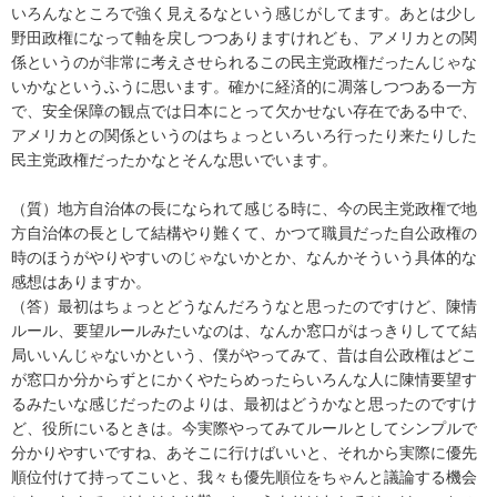
いろんなところで強く見えるなという感じがしてます。あとは少し
野田政権になって軸を戻しつつありますけれども、アメリカとの関
係というのが非常に考えさせられるこの民主党政権だったんじゃな
いかなというふうに思います。確かに経済的に凋落しつつある一方
で、安全保障の観点では日本にとって欠かせない存在である中で、
アメリカとの関係というのはちょっといろいろ行ったり来たりした
民主党政権だったかなとそんな思いでいます。
（質）地方自治体の長になられて感じる時に、今の民主党政権で地
方自治体の長として結構やり難くて、かつて職員だった自公政権の
時のほうがやりやすいのじゃないかとか、なんかそういう具体的な
感想はありますか。
（答）最初はちょっとどうなんだろうなと思ったのですけど、陳情
ルール、要望ルールみたいなのは、なんか窓口がはっきりしてて結
局いいんじゃないかという、僕がやってみて、昔は自公政権はどこ
が窓口か分からずとにかくやたらめったらいろんな人に陳情要望す
るみたいな感じだったのよりは、最初はどうかなと思ったのですけ
ど、役所にいるときは。今実際やってみてルールとしてシンプルで
分かりやすいですね、あそこに行けばいいと、それから実際に優先
順位付けて持ってこいと、我々も優先順位をちゃんと議論する機会