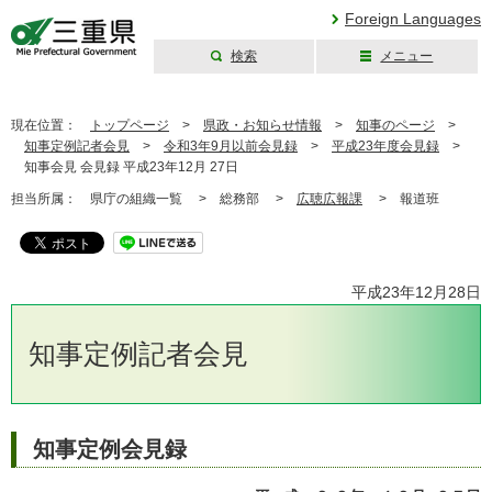
Foreign Languages
検索
メニュー
三重県公式ウェブ
サイト
現在位置：
トップページ
>
県政・お知らせ情報
>
知事のページ
>
知事定例記者会見
>
令和3年9月以前会見録
>
平成23年度会見録
>
知事会見 会見録 平成23年12月 27日
担当所属：
県庁の組織一覧 >
総務部 >
広聴広報課
>
報道班
平成23年12月28日
知事定例記者会見
知事定例会見録