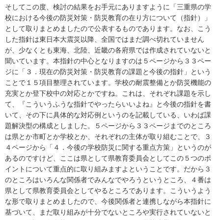
そしてこの度、検討の結果をお手元にありますように「三重県の学
校における今後の防災対策・防災教育の在り方について（指針）」
として取りまとめましたので公表するものであります。なお、こう
した指針は東日本大震災以降、全国ではまだ調べ切れていません
が、少なくとも東海、北陸、近畿の各府県では作成されていないと
聞いています。本指針の中心となりますのは５ページから３３ペー
ジに「３．現在の防災対策・防災教育の課題と今後の指針」という
ことで１５項目整理されています。学校の耐震整備とか防災機能の
充実とか登下校中の対応とかですね。これは、それぞれ課題を示し
て、『こういうふうな指針でやったらいいよね』と今後の指針を書
いて、その下に具体的な対応例というのを記載している、いわば課
題解決型の構成としました。５ページから３３ページまでのところ
は県とか市町とか学校とか、それぞれの主体が取り組むことで、３
４ページから「４．今後の学校防災に関する重点方策」というのが
あるのですけど、ここは県として県教育委員会としてこの５つのポ
イントについて重点的に取り組みますよということです。だから３
のところはいろんな関係者でみんなでやろうというところ、４番は
県として県教育委員会としてやるところであります。こういうよう
な形で取りまとめましたので、今後関係者と連携しながら本指針に
基づいて、まだ取り組みが十分でないところや実行されていないと