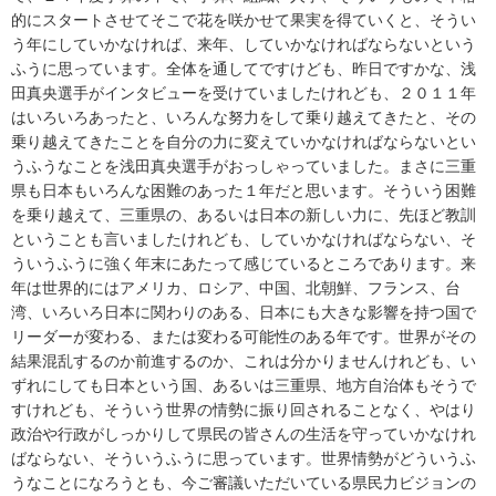
的にスタートさせてそこで花を咲かせて果実を得ていくと、そうい
う年にしていかなければ、来年、していかなければならないという
ふうに思っています。全体を通してですけども、昨日ですかな、浅
田真央選手がインタビューを受けていましたけれども、２０１１年
はいろいろあったと、いろんな努力をして乗り越えてきたと、その
乗り越えてきたことを自分の力に変えていかなければならないとい
うふうなことを浅田真央選手がおっしゃっていました。まさに三重
県も日本もいろんな困難のあった１年だと思います。そういう困難
を乗り越えて、三重県の、あるいは日本の新しい力に、先ほど教訓
ということも言いましたけれども、していかなければならない、そ
ういうふうに強く年末にあたって感じているところであります。来
年は世界的にはアメリカ、ロシア、中国、北朝鮮、フランス、台
湾、いろいろ日本に関わりのある、日本にも大きな影響を持つ国で
リーダーが変わる、または変わる可能性のある年です。世界がその
結果混乱するのか前進するのか、これは分かりませんけれども、い
ずれにしても日本という国、あるいは三重県、地方自治体もそうで
すけれども、そういう世界の情勢に振り回されることなく、やはり
政治や行政がしっかりして県民の皆さんの生活を守っていかなけれ
ばならない、そういうふうに思っています。世界情勢がどういうふ
うなことになろうとも、今ご審議いただいている県民力ビジョンの