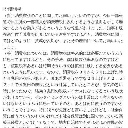
○消費増税
（質）消費増税のことに関してお伺いしたいのですが、今日一部報
道で民主党の一部議員が消費増税に反対するような意向を示して離
党するような動きがあるというような報道がありました。知事も現
在来年度予算案を組まれている途中ですけれども、消費増税に関し
てはどのように、賛成か反対か、またその理由についてお願いいた
します。
（答）消費税については、消費増税は将来的には必要だというふう
に思ってますけれども、その手法、僕は複数税率派なのですけど
も、複数税率あるいは時期そういうのは慎重に検討する必要がある
というふうに思います。なので、消費税を３％から５％に上げた時
も４兆円の税収があると、まあ普通そうですな２％上げると２．５×
２－１で４兆円の増収だという計算していたところが、景気の悪い
時にやったので、結局９兆円の税収マイナスになってるという現状
がありますから、そのタイミングというのは非常によく考えないと
いけないというふうに思っているのと、あとは何に使うのですかと
いうことですよね。特に我々が先ほども言いましたけども、社会保
障に使うというのもいいけれども社会保障は別に国でやっている高
齢三経費とかだけじゃなくて、地方自治体でもそれぞれの住民の皆