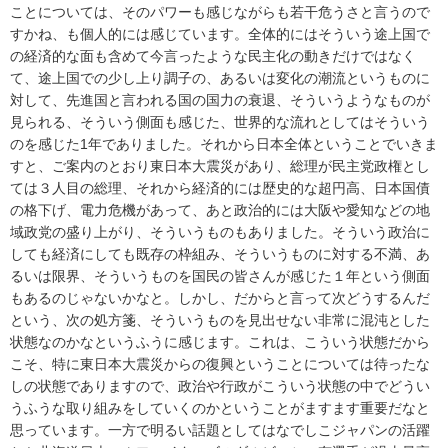
ことについては、そのパワーも感じながらも若干危うさと言うので
すかね、も個人的には感じています。全体的にはそういう途上国で
の経済的な面も含めて今言ったような民主化の動きだけではなく
て、途上国での少し上り調子の、あるいは変化の潮流というものに
対して、先進国と言われる国の国力の衰退、そういうようなものが
見られる、そういう側面も感じた、世界的な流れとしてはそういう
のを感じた1年でありました。それから日本全体ということでいきま
すと、ご案内のとおり東日本大震災があり、総理が民主党政権とし
ては３人目の総理、それから経済的には歴史的な超円高、日本国債
の格下げ、電力危機があって、あと政治的には大阪や愛知などの地
域政党の盛り上がり、そういうものもありました。そういう政治に
しても経済にしても既存の枠組み、そういうものに対する不満、あ
るいは限界、そういうものを国民の皆さんが感じた１年という側面
もあるのじゃないかなと。しかし、だからと言って次どうするんだ
という、次の処方箋、そういうものを見出せない非常に混沌とした
状態なのかなというふうに感じます。これは、こういう状態だから
こそ、特に東日本大震災からの復興ということについては待ったな
しの状態でありますので、政治や行政がこういう状態の中でどうい
うふうな取り組みをしていくのかということがますます重要だなと
思っています。一方で明るい話題としてはなでしこジャパンの活躍