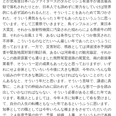
とか北海道日本ハムファイターズのダルビッシュ有選手が過去最高
額で落札されたりとか、日本人でも諦めずに努力をしていけば世界
的にも必ず認められるんだと、そういうことをあらためて気づかさ
れた、そういう勇気をもらった１年でもあったなというふうに思っ
ています。そして三重県でいきますと、鳥インフルエンザ、東日本
大震災、それから放射性物質に汚染された稲わらによる県産牛の問
題、それから台風１２号、あるいは各市などでいくつか散見された
不祥事、こういうものなどたいへん厳しい年であったというふうに
思っております。一方で、災害対応、県政としては津波浸水予測調
査や緊急地震対策行動計画、あるいは河南省との観光協定、それか
らこの政府原案でも通りました熊野尾鷲道路の尾鷲北、南の新規事
業着手、そういう一定の成果もあったなと思っておりますが、いず
れにせよ全体としていろいろ今後に大きな教訓、今年のいろんな取
り組みの中で大きな教訓にしていかなければならないことがたくさ
んあるなと、そういう年だと思います。そういう意味で、謙虚に真
摯に、これまでの枠組みのみに囚われず、いろんな形で一歩を踏み
出していかなければならない、そういう必要があると感じた年であ
ります。私個人としましては、今年４月に知事として命を受けまし
て、自分の人生の転機ともなった年であるというふうに思います。
知事としての職としては今年いろんな種まきをさせていただいたの
で、２４年度予算の中で、予算、組織、人事、そういうもので本格