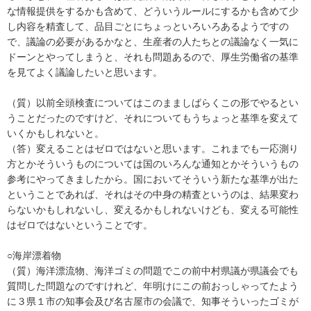
な情報提供をするかも含めて、どういうルールにするかも含めて少
し内容を精査して、品目ごとにちょっといろいろあるようですの
で、議論の必要があるかなと、生産者の人たちとの議論なく一気に
ドーンとやってしまうと、それも問題あるので、厚生労働省の基準
を見てよく議論したいと思います。
（質）以前全頭検査についてはこのまましばらくこの形でやるとい
うことだったのですけど、それについてもうちょっと基準を変えて
いくかもしれないと。
（答）変えることはゼロではないと思います。これまでも一応測り
方とかそういうものについては国のいろんな通知とかそういうもの
参考にやってきましたから。国においてそういう新たな基準が出た
ということであれば、それはその中身の精査というのは、結果変わ
らないかもしれないし、変えるかもしれないけども、変える可能性
はゼロではないということです。
○海岸漂着物
（質）海洋漂流物、海洋ゴミの問題でこの前中村県議が県議会でも
質問した問題なのですけれど、年明けにこの前おっしゃってたよう
に３県１市の知事会及び名古屋市の会議で、知事そういったゴミが