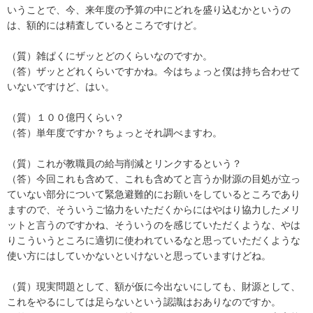
いうことで、今、来年度の予算の中にどれを盛り込むかというの
は、額的には精査しているところですけど。
（質）雑ぱくにザッとどのくらいなのですか。
（答）ザッとどれくらいですかね。今はちょっと僕は持ち合わせて
いないですけど、はい。
（質）１００億円くらい？
（答）単年度ですか？ちょっとそれ調べますわ。
（質）これが教職員の給与削減とリンクするという？
（答）今回これも含めて、これも含めてと言うか財源の目処が立っ
ていない部分について緊急避難的にお願いをしているところであり
ますので、そういうご協力をいただくからにはやはり協力したメリ
ットと言うのですかね、そういうのを感じていただくような、やは
りこういうところに適切に使われているなと思っていただくような
使い方にはしていかないといけないと思っていますけどね。
（質）現実問題として、額が仮に今出ないにしても、財源として、
これをやるにしては足らないという認識はおありなのですか。