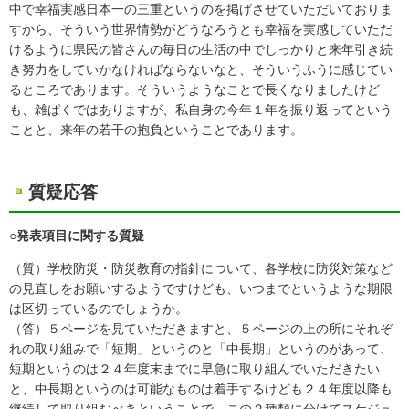
中で幸福実感日本一の三重というのを掲げさせていただいておりま
すから、そういう世界情勢がどうなろうとも幸福を実感していただ
けるように県民の皆さんの毎日の生活の中でしっかりと来年引き続
き努力をしていかなければならないなと、そういうふうに感じてい
るところであります。そういうようなことで長くなりましたけど
も、雑ぱくではありますが、私自身の今年１年を振り返ってという
ことと、来年の若干の抱負ということであります。
質疑応答
○発表項目に関する質疑
（質）学校防災・防災教育の指針について、各学校に防災対策など
の見直しをお願いするようですけども、いつまでというような期限
は区切っているのでしょうか。
（答）５ページを見ていただきますと、５ページの上の所にそれぞ
れの取り組みで「短期」というのと「中長期」というのがあって、
短期というのは２４年度末までに早急に取り組んでいただきたい
と、中長期というのは可能なものは着手するけども２４年度以降も
継続して取り組むべきということで、この２種類に分けてスケジュ