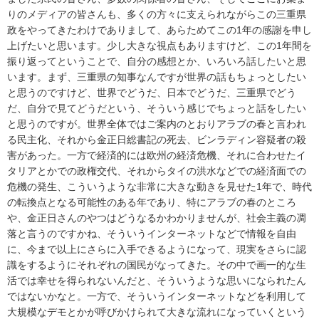
りのメディアの皆さんも、多くの方々に支えられながらこの三重県
政をやってきたわけでありまして、あらためてこの1年の感謝を申し
上げたいと思います。少し大きな視点もありますけど、この1年間を
振り返ってということで、自分の感想とか、いろいろ話したいと思
います。まず、三重県の知事なんですが世界の話もちょっとしたい
と思うのですけど、世界でどうだ、日本でどうだ、三重県でどう
だ、自分で見てどうだという、そういう感じでちょっと話をしたい
と思うのですが。世界全体ではご案内のとおりアラブの春と言われ
る民主化、それから金正日総書記の死去、ビンラディン容疑者の殺
害があった。一方で経済的には欧州の経済危機、それに合わせたイ
タリアとかでの政権交代、それからタイの洪水などでの経済面での
危機の発生、こういうような非常に大きな動きを見せた1年で、時代
の転換点となる可能性のある年であり、特にアラブの春のところ
や、金正日さんのやつはどうなるかわかりませんが、社会主義の凋
落と言うのですかね、そういうインターネットなどで情報を自由
に、今まで以上にさらに入手できるようになって、現実をさらに認
識をするようにそれぞれの国民がなってきた。その中で画一的な生
活では幸せを得られないんだと、そういうような思いになられたん
ではないかなと。一方で、そういうインターネットなどを利用して
大規模なデモとかが呼びかけられて大きな流れになっていくという