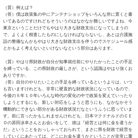
（質）例えば？
（答）僕は政策集の中にアンテナショップをいろんな所に置くと書
いてあるのですけれどもそういうのはなかなか難しいですよね、今
東京ということだけでもやはり大きな財政支出になってしまうの
で、よくよく精査したものにしなければならないし、あとは介護施
設の整備なんかもやはり大きな財政支出を伴うのでスケジュール感
とかもよく考えないといけないなという部分はあります。
（質）やはり県財政が自分が知事就任前にやりたかったことの手足
を縛っている、この県財政の厳しさが、という認識はやはり強くお
ありですか。
（答）自分のやりたいことの手足を縛っているというよりは、いつ
も言いますけれども、非常に硬直的な財政状況になっているので、
今後の５年１０年いろんな時代の変化の中で政策を変えていったり
しようとするにも、新しい対応をしようと思うにも、なかなかそう
機動的にできない部分がある財政状況だなというふうに思っていま
す。前に言ったかもしれませんけれども、日本マクドナルドのＣＥ
Ｏの原田泳幸さんとお会いをして、彼は『経営とは何に金を遣うか
だ』ということをおっしゃっておられて、まさに県を財政で経営を
していくにあたっては、どこにお金を遣うかということが非常に重