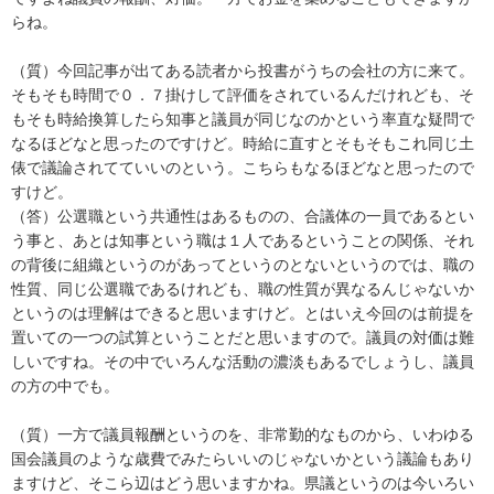
らね。
（質）今回記事が出てある読者から投書がうちの会社の方に来て。
そもそも時間で０．７掛けして評価をされているんだけれども、そ
もそも時給換算したら知事と議員が同じなのかという率直な疑問で
なるほどなと思ったのですけど。時給に直すとそもそもこれ同じ土
俵で議論されてていいのという。こちらもなるほどなと思ったので
すけど。
（答）公選職という共通性はあるものの、合議体の一員であるとい
う事と、あとは知事という職は１人であるということの関係、それ
の背後に組織というのがあってというのとないというのでは、職の
性質、同じ公選職であるけれども、職の性質が異なるんじゃないか
というのは理解はできると思いますけど。とはいえ今回のは前提を
置いての一つの試算ということだと思いますので。議員の対価は難
しいですね。その中でいろんな活動の濃淡もあるでしょうし、議員
の方の中でも。
（質）一方で議員報酬というのを、非常勤的なものから、いわゆる
国会議員のような歳費でみたらいいのじゃないかという議論もあり
ますけど、そこら辺はどう思いますかね。県議というのは今いろい