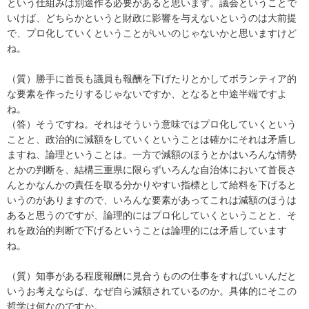
という仕組みは別途作る必要があると思います。議会ということで
いけば、どちらかというと財政に影響を与えないというのは大前提
で、プロ化していくということがいいのじゃないかと思いますけど
ね。
（質）勝手に首長も議員も報酬を下げたりとかしてボランティア的
な要素を作ったりするじゃないですか、となると中途半端ですよ
ね。
（答）そうですね。それはそういう意味ではプロ化していくという
ことと、政治的に減額をしていくということは確かにそれは矛盾し
ますね、論理ということは。一方で減額のほうとかはいろんな情勢
とかの判断を、結構三重県に限らずいろんな自治体において首長さ
んとかなんかの責任を取る分かりやすい指標として給料を下げると
いうのがありますので、いろんな要素があってこれは減額のほうは
あると思うのですが、論理的にはプロ化していくということと、そ
れを政治的判断で下げるということは論理的には矛盾しています
ね。
（質）知事がある程度報酬に見合うものの仕事をすればいいんだと
いうお考えならば、なぜ自ら減額されているのか。具体的にそこの
哲学は何なのですか。