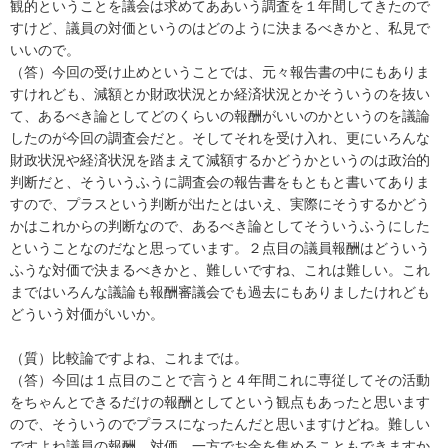
観的ということを議会は求めてああいう調査を１年間してきたので
すけど、議員の対価というのはどのように決まるべきかと、私見で
いいので。
（答）今回の受け止めということでは、元々報告書の中にもありま
すけれども、減額とか財政状況とか経済状況とかそういうのを抜い
て、あるべき論としてどのくらいの報酬がいいのかというのを議論
したのが今回の調査会だと。そしてそれを受け入れ、更にいろんな
財政状況や経済状況を踏まえて減額するかどうかというのは政治的
判断だと、そういうふうに調査会の報告書をもともと書いてありま
すので、プラスという判断が出たとはいえ、実際にそうするかどう
かはこれからの判断なので、あるべき論としてそういうふうにした
ということなのだなと思っています。２点目の議員報酬はどういう
ふうな対価で決まるべきかと、難しいですね、これは難しい。これ
まではいろんな議論も報酬審議会でも過去にもありましたけれども
どういう対価がいいか。
（質）比較論ですよね、これまでは。
（答）今回は１点目のことで言うと４年間これに専従してその活動
をちゃんとできるだけの報酬としてという観点もあったと思います
ので、そういうのでプラスになったんだと思いますけどね。難しい
ですよね議員の報酬、対価。一方でお金を集めることもできますか