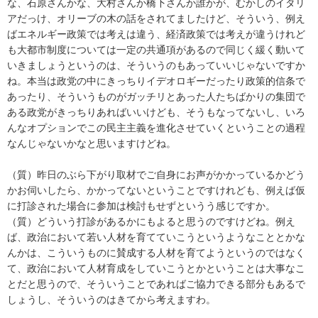
な、石原さんかな、大村さんか橋下さんか誰かが、むかしのイタリ
アだっけ、オリーブの木の話をされてましたけど、そういう、例え
ばエネルギー政策では考えは違う、経済政策では考えが違うけれど
も大都市制度については一定の共通項があるので同じく緩く動いて
いきましょうというのは、そういうのもあっていいじゃないですか
ね。本当は政党の中にきっちりイデオロギーだったり政策的信条で
あったり、そういうものがガッチリとあった人たちばかりの集団で
ある政党がきっちりあればいいけども、そうもなってないし、いろ
んなオプションでこの民主主義を進化させていくということの過程
なんじゃないかなと思いますけどね。
（質）昨日のぶら下がり取材でご自身にお声がかかっているかどう
かお伺いしたら、かかってないということですけれども、例えば仮
に打診された場合に参加は検討もせずというう感じですか。
（質）どういう打診があるかにもよると思うのですけどね。例え
ば、政治において若い人材を育てていこうというようなこととかな
んかは、こういうものに賛成する人材を育てようというのではなく
て、政治において人材育成をしていこうとかということは大事なこ
とだと思うので、そういうことであればご協力できる部分もあるで
しょうし、そういうのはきてから考えますわ。