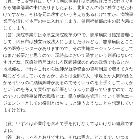
（質）そこを作れば、かつて病院事業庁は県病院課だったわけです
から知事部局の中にありましたよね、北川さんの時に独立させたわ
けですから。それを元に戻すという考えもあるわけですか。病院事
業庁を潰して本庁の中に入れてしまう、健康福祉部の中の部内局に
してしまう。
（答）病院事業庁は今県立病院改革の中で、志摩病院は指定管理に
して、四日市は独立行政法人にしましたけれども、志摩病院とここ
ろの医療センターがありますので、その実施エージェンシーとして
はまだ必要だと思うので、現時点において潰すという判断はないで
すけどね。医療対策局はむしろ医師確保のための政策であるとか、
地域偏在、それをこれから医師が就学資金の貸与制度で増えてきた
時にどう回していくかとか、あとは医師の人、環境とか人間関係と
かそういうのに結構興味があるのでそういうのを上手くしていくか
というのを考えて実行する部署というふうに思っていますので、な
ので少し病院事業庁の職務とは、県立病院を管理していく実施エー
ジェンシーとしての役割とはちょっと違うようなことを想定してい
ますけどね。
（質）いずれは企業庁を含めて手を付けなくてはいけない組織です
よね。
（答）おっしゃるとおりですね。それは両方。どこまで、いつま