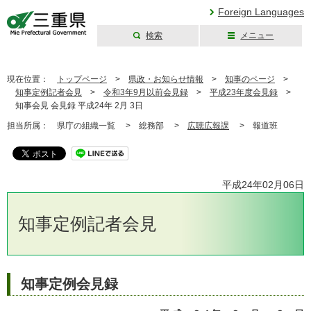
Foreign Languages
検索
メニュー
三重県公式ウェブ
サイト
現在位置：
トップページ
>
県政・お知らせ情報
>
知事のページ
>
知事定例記者会見
>
令和3年9月以前会見録
>
平成23年度会見録
>
知事会見 会見録 平成24年 2月 3日
担当所属：
県庁の組織一覧 >
総務部 >
広聴広報課
>
報道班
平成24年02月06日
知事定例記者会見
知事定例会見録