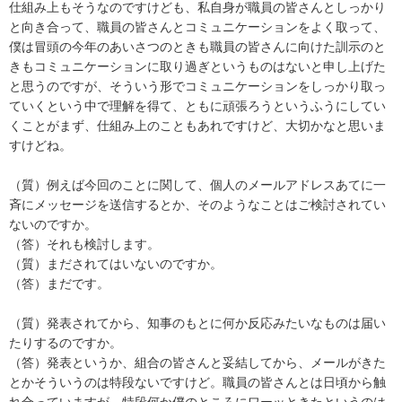
仕組み上もそうなのですけども、私自身が職員の皆さんとしっかり
と向き合って、職員の皆さんとコミュニケーションをよく取って、
僕は冒頭の今年のあいさつのときも職員の皆さんに向けた訓示のと
きもコミュニケーションに取り過ぎというものはないと申し上げた
と思うのですが、そういう形でコミュニケーションをしっかり取っ
ていくという中で理解を得て、ともに頑張ろうというふうにしてい
くことがまず、仕組み上のこともあれですけど、大切かなと思いま
すけどね。
（質）例えば今回のことに関して、個人のメールアドレスあてに一
斉にメッセージを送信するとか、そのようなことはご検討されてい
ないのですか。
（答）それも検討します。
（質）まだされてはいないのですか。
（答）まだです。
（質）発表されてから、知事のもとに何か反応みたいなものは届い
たりするのですか。
（答）発表というか、組合の皆さんと妥結してから、メールがきた
とかそういうのは特段ないですけど。職員の皆さんとは日頃から触
れ合っていますが、特段何か僕のところにワーッときたというのは