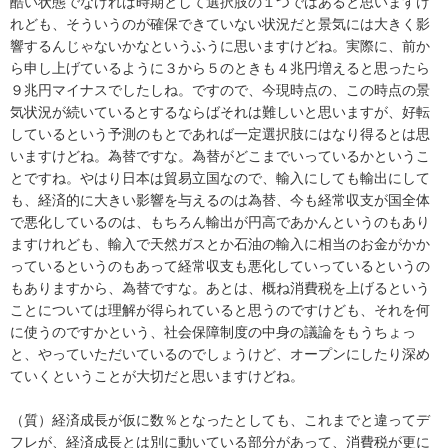
酷い状態でなければ時期として選択肢の１つではあると思いますけ
れども、そういうのが確保できていない状況だと景気には大きく影
響するんじゃないかなというふうに思いますけどね。実際に、前か
ら申し上げているように３から５のときも４兆円増えると思ったら
９兆円マイナスでしたしね。ですので、今現時点の、この時点の景
気状況が続いているとするならばそれは難しいと思いますが、好転
しているという予測のもとであれば一定選択肢にはなり得るとは思
いますけどね。為替ですな。為替がどこまでいっているかというこ
とですね。やはり日本は貿易立国なので、輸入にしても輸出にして
も、経済的に大きい影響を与えるのは為替、今も経常収支が国全体
で悪化しているのは、もちろん輸出が円高であかんというのもあり
ますけれども、輸入で天然ガスとか石油の輸入に相当のお金がかか
っているというのもあって経常収支も悪化していっているというの
もありますから、為替ですな。あとは、概ね消費税を上げるという
ことについては理解が得られていると思うのですけども、それを何
に使うのですかという、社会保障制度の中身の議論をもうちょっ
と、やっていただいているのでしょうけど、オープンにしたり深め
ていくということが大切だと思いますけどね。
（質）経済成長が仮に数％となったとしても、これまでと違ってデ
フレが、経済成長とは別に動いている部分があって、消費税が更に