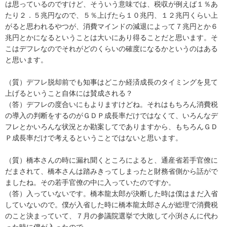
は思っているのですけど、そういう意味では、税収が例えば１％あ
たり２．５兆円なので、５％上げたら１０兆円、１２兆円くらい上
がると思われるやつが、消費マインドの減退によって７兆円とか６
兆円とかになるということは大いにあり得ることだと思います。そ
こはデフレなのでそれがどのくらいの確度になるかというのはある
と思います。
（質）デフレ脱却前でも知事はどこか経済成長のタイミングを見て
上げるということ自体には賛成される？
（答）デフレの度合いにもよりますけどね。それはもちろん消費税
の導入の判断をするのがＧＤＰ成長率だけではなくて、いろんなデ
フレとかいろんな状況とか勘案してでありますから、もちろんＧＤ
Ｐ成長率だけで考えるということではないと思います。
（質）橋本さんの時に漏れ聞くところによると、通産省若手官僚に
だまされて、橋本さんは踏みきってしまったと財務省側から話がで
ましたね。その若手官僚の中に入っていたのですか。
（答）入っていないです。橋本龍太郎が決断した時は僕はまだ入省
していないので。僕が入省した時に橋本龍太郎さんが総理で消費税
のこと決まっていて、７月の参議院選挙で大敗して小渕さんに代わ
った時に僕が入ったので。