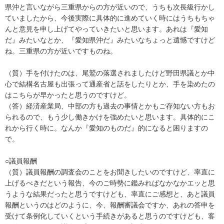
県沖と言いながら三重県からの方が近いので、うちも次長級行かし
ていましたから、今後実際に具体的に進めていく時にはうちもちゃ
んと意見を申し上げてやっていきたいと思います。あれは『愛知
だ』みたいなとか、『愛知県沖だ』みたいなちょっと遺憾ですけど
ね。三重県の方が近いですものね。
（質）手を付けたのは、尾鷲の落選されましたけど野田県議とか中
心で結構名古屋も出張って通産省と話をしたりとか、手を染めたの
はこちらが早かったと思うのですけど。
（答）経済産業局、中部の方も過去の事情とかもご存知ない方もお
られるので、もう少し働きかけを強めたいと思います。具体的にこ
れから行く時に。なんか『愛知のものだ』的になると困りますの
で。
○議員報酬
（質）議員報酬の調査会のことをお聞きしたいのですけど、率直に
上げるべきだという報告、今のご時勢に鑑みればなかなかエッと思
うような結果だったと思うですけども、率直にご感想と、あと議員
報酬というのはどのように、今、報酬審議会ですか、あれの答申を
受けて条例化していくという手続きがあると思うのですけども、客