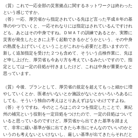
（質）これで一応全部の災害拠点に関するネットワークは終わった
という感じですか。
（答）一応、厚労省から指定されている先ほど言った平成８年の基
準のやつでいくと、一応それなりには指定はされているんですけれ
ども、あとはその中身ですね。ＤＭＡＴの訓練であるとか、実際に
災害が発生したときに上手く起動できるかどうかという、その中身
の熟度を上げていくということがこれから必要だと思いますので、
新しく追加指定を受けた２つも含めて、そういう点検作業に、先ほ
ど申し上げた、厚労省も今あり方を考えているみたいですので。指
定としては一定の目処が付きましたけど、これは中身が重要かなと
思っています。
（質）今後、プランとして、厚労省の規定を超えてもっと細かに増
やしていくとか、医者がいないとか施設がないとかいろいろあるに
しても、そういう独自の考えはとりあえずはないわけですよね。
（答）そうですね、今のところはこの２つを指定したことで、東紀
州の補完という役割を一定目処をつけたので、一定の目処はついて
いると思っているのですけど。厚労省から出てきた基準を踏まえ
て、非常に緩い基準が仮に出てきたら本当にそんなのでいいのかと
いうのも考えないといけないし、厳しい基準が出てきたらそれだと