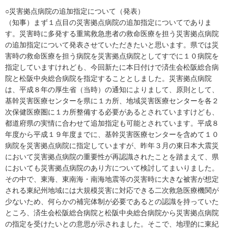
○災害拠点病院の追加指定について（発表）
（知事）まず１点目の災害拠点病院の追加指定についてでありま
す。災害時に多発する重篤救急患者の救命医療を担う災害拠点病院
の追加指定について発表させていただきたいと思います。県では災
害時の救命医療を担う病院を災害拠点病院としてすでに１０病院を
指定していますけれども、今回新たに本日付けで済生会松阪総合病
院と松阪中央総合病院を指定することとしました。災害拠点病院
は、平成８年の厚生省（当時）の通知によりまして、原則として、
基幹災害医療センターを県に１カ所、地域災害医療センターを各２
次保健医療圏に１カ所整備する必要があるとされていますけども、
都道府県の実情に合わせて追加指定も可能とされています。平成８
年度から平成１９年度までに、基幹災害医療センターを含めて１０
病院を災害拠点病院に指定していますが、昨年３月の東日本大震災
において災害拠点病院の重要性が再認識されたことを踏まえて、県
においても災害拠点病院のあり方について検討してまいりました。
その中で、東海、東南海・南海地震等の災害時に大きな被害が想定
される東紀州地域には大規模災害に対応できる二次救急医療機関が
少ないため、何らかの補完体制が必要であるとの認識を持っていた
ところ、済生会松阪総合病院と松阪中央総合病院から災害拠点病院
の指定を受けたいとの意思が示されました。そこで、地理的に東紀