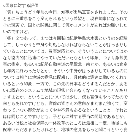
○国政に対する評価
（質）ちょうど１年前の今日、知事が出馬宣言をされました。その
ときに三重県をこう変えられるという希望と、現在知事になられて
その現実で、国との関係に関して何かコメントがあればお願いした
いのですけど。
（答）２つあって、１つは今回私は紀伊半島大水害というのを経験
して、しっかりと中身や対処しなければならないことがはっきりし
ていることについては、災害対応とか、そういうことについてはか
なり協力的に迅速にやっていただいたなという印象、つまり激甚災
害の指定、あるいは紀勢自動車道の尾鷲北・南とか、あるいは査定
も年内に終わったりとか、そういう中身がはっきりしているものに
ついては相当に地域の意見に配慮し、具体的に迅速に動いてくれて
いるという印象、一方で、この先の日本をどうするんだとか、ある
いは既存のシステムで地域の現状と合わなくなっていることがあり
ますよとか、ということについては少し、僕も官僚をやってたので
何ともあれですけども、官僚の皆さんの意向がまだまだ強くて、変
わっていない部分があってやや不満もあるなということと、それと
ほぼ同じことですけども、子どもに対する手当の問題であるとか、
あるいは税と社会保障の一体改革のところは最後に一定、地域にも
配慮いただきましたけれども、地域の意見をもっと聞こうという姿