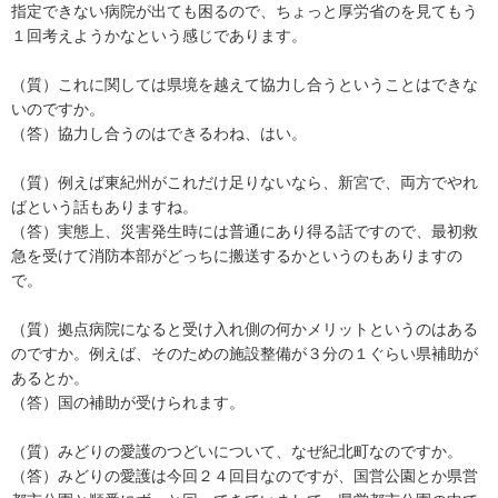
指定できない病院が出ても困るので、ちょっと厚労省のを見てもう
１回考えようかなという感じであります。
（質）これに関しては県境を越えて協力し合うということはできな
いのですか。
（答）協力し合うのはできるわね、はい。
（質）例えば東紀州がこれだけ足りないなら、新宮で、両方でやれ
ばという話もありますね。
（答）実態上、災害発生時には普通にあり得る話ですので、最初救
急を受けて消防本部がどっちに搬送するかというのもありますの
で。
（質）拠点病院になると受け入れ側の何かメリットというのはある
のですか。例えば、そのための施設整備が３分の１ぐらい県補助が
あるとか。
（答）国の補助が受けられます。
（質）みどりの愛護のつどいについて、なぜ紀北町なのですか。
（答）みどりの愛護は今回２４回目なのですが、国営公園とか県営