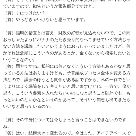
ていますので、勧告というか報告部分ですけど。
（質）手はつけたい？
（答）やらなきゃいけないと思っています。
（質）臨時的措置とは言え、財政の好転が見込めない中で、この間
おっしゃたようにバナナのたたき売り的なへこませていく方法じゃ
ない方法を議論したいというようにおっしゃっていましたけど、何
かそれは念頭にこういうのがあるとか、全くないから模索したいと
いうことなのか。
（答）両方ですね。私的には何となくこういう方法もあるかなと思
っている方法はありますけども、予算編成プロセス全体を変える方
法なので、議会のほうとも関係がある話ですから、私の一存でとい
うよりはよく議論をして考えたいと思いますけどね。一方で、僕が
思う、こういう要素を入れたらいいのになと思うこと以外でも、も
っといいのないかなというのがあって、そういう知恵も出てきたら
いいなと思っているので。
（質）その中身については今ちょっと言うことはできないのです
ね。
（答）はい、結構大きく変わるので。今はまだ。アイデアベースで