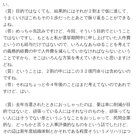
い。
（質）目的ではなくても、結果的にはそれが２割まで仮に達して、
うまくいけばこれもその１歩だったとあとで振り返ることができる
よね。
（答）めっちゃ先読みですけど、今回、そういう目的でということ
ではないですし、もともと私が選挙期間中に申し上げていた人件費
というのも給与だけではないので、いろんなあらゆることを考えて
の義務的経費の中で人件費を減らしていかなければならないという
ことですから、そこはいろんな方策を考えていきたいと思いますけ
どね。
（質）ということは、２割の中にはこの３２億円余りは含めないの
ですね。
（答）それはちょっと今４年後のことはまだ考えてないのであれで
すけど、はい。
（質）去年当選されたときにおっしゃったのは、要は単に削減が目
的ではないと、頑張っている人にはそれなりのものを、頑張ってな
い人にはそうでない形というふうなことをおっしゃって、民間企業
的な、どっちかと言うと人事評価的なものをという話でしたけど、
その辺は新年度組織体制とかそれである程度そういうメリハリはつ