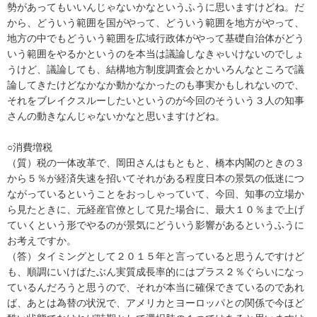
勢があってもいいんじゃないかなというふうに思いますけどね。だ
から、どういう範囲を国がやって、どういう範囲を地方がやって、
地方の中でもどういう範囲を広域行政体がやって基礎自治体がどう
いう範囲をやるかというのを本当は議論しなきゃいけないのでしょ
うけど、議論しても、結構地方制度調査会とかいろんなところで議
論してきたけどなかなか動かなかったのも事実かもしれないので、
それをブレイクスルーしたいというのが今回のそういう３人の知事
さんの動きなんじゃないかなと思いますけどね。
○消費増税
（質）税の一体改革で、岡田さんはもともと、橋本内閣のときの３
から５％が経済失速を招いてそれがある程度日本の景気の低迷につ
ながっているということをおっしゃっていて、今回、知事の立場か
ら見たときに、元経産官僚として見た場合に、最大１０％まで上げ
ていくという形でやるのが景気にどういう影響があるというふうに
お考えですか。
（答）タイミングとして２０１５年と言っていると思うんですけど
も、順調にいけばたぶん実質成長率的にはプラス２％ぐらいになっ
ているんだろうと思うので、それが本当に確保できているのであれ
ば、あとは為替の状況で、アメリカとヨーロッパとの関係で今ほど