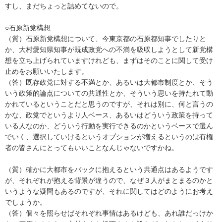
すし、まだちょっと詰めてないので。
○石原新党構想
（質）石原新党構想について、今東京都の石原都知事でしたりと
か、大村愛知県知事が既成政党への不満を吸収しようとして新党構
想を立ち上げられていますけれども、まずはそのことに関して受け
止めをお願いいたします。
（答）既存政党に対する不満とか、あるいは大都市制度とか、そう
いう政策的論点についての共通性とか、そういう思いを持たれて動
かれているということだと思うのですが、それは別に、何と言うの
かな、政党でというより人ベース、あるいはどういう政策を持って
いる人なのか、どういう行動を実行できるのかというベースで選ん
でいく、選択していけるというオプションが増えるというのは有権
者の皆さんにとってもいいことなんじゃないですかね。
（質）確かに大都市をバックに抱えるという共通点はあるようです
が、それぞれが抱える背景が違うので、なぜ３人がまとまるのかと
いうような疑問もあるのですが、それに関してはどのようにお考え
でしょうか。
（答）個々を照らせばそれぞれ事情はあるけども、あれ誰だっけか