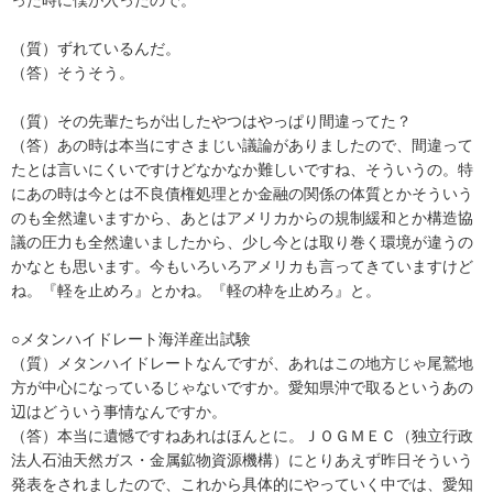
（質）ずれているんだ。
（答）そうそう。
（質）その先輩たちが出したやつはやっぱり間違ってた？
（答）あの時は本当にすさまじい議論がありましたので、間違って
たとは言いにくいですけどなかなか難しいですね、そういうの。特
にあの時は今とは不良債権処理とか金融の関係の体質とかそういう
のも全然違いますから、あとはアメリカからの規制緩和とか構造協
議の圧力も全然違いましたから、少し今とは取り巻く環境が違うの
かなとも思います。今もいろいろアメリカも言ってきていますけど
ね。『軽を止めろ』とかね。『軽の枠を止めろ』と。
○メタンハイドレート海洋産出試験
（質）メタンハイドレートなんですが、あれはこの地方じゃ尾鷲地
方が中心になっているじゃないですか。愛知県沖で取るというあの
辺はどういう事情なんですか。
（答）本当に遺憾ですねあれはほんとに。ＪＯＧＭＥＣ（独立行政
法人石油天然ガス・金属鉱物資源機構）にとりあえず昨日そういう
発表をされましたので、これから具体的にやっていく中では、愛知