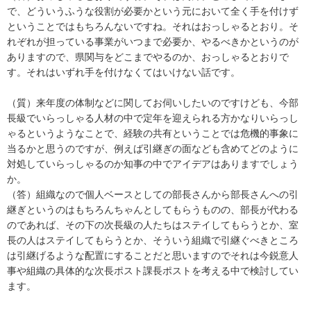
で、どういうふうな役割が必要かという元において全く手を付けず
ということではもちろんないですね。それはおっしゃるとおり。そ
れぞれが担っている事業がいつまで必要か、やるべきかというのが
ありますので、県関与をどこまでやるのか、おっしゃるとおりで
す。それはいずれ手を付けなくてはいけない話です。
（質）来年度の体制などに関してお伺いしたいのですけども、今部
長級でいらっしゃる人材の中で定年を迎えられる方かなりいらっし
ゃるというようなことで、経験の共有ということでは危機的事象に
当るかと思うのですが、例えば引継ぎの面なども含めてどのように
対処していらっしゃるのか知事の中でアイデアはありますでしょう
か。
（答）組織なので個人ベースとしての部長さんから部長さんへの引
継ぎというのはもちろんちゃんとしてもらうものの、部長が代わる
のであれば、その下の次長級の人たちはステイしてもらうとか、室
長の人はステイしてもらうとか、そういう組織で引継ぐべきところ
は引継げるような配置にすることだと思いますのでそれは今鋭意人
事や組織の具体的な次長ポスト課長ポストを考える中で検討してい
ます。