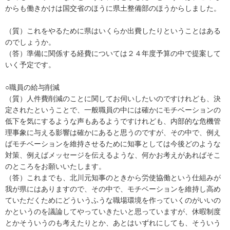
からも働きかけは国交省のほうに県土整備部のほうからしました。
（質）これをやるために県はいくらか出費したりということはある
のでしょうか。
（答）準備に関係する経費については２４年度予算の中で提案して
いく予定です。
○職員の給与削減
（質）人件費削減のことに関してお伺いしたいのですけれども、決
定されたということで、一般職員の中には確かにモチベーションの
低下を気にするような声もあるようですけれども、内部的な危機管
理事象に与える影響は確かにあると思うのですが、その中で、例え
ばモチベーションを維持させるために知事としては今後どのような
対策、例えばメッセージを伝えるような、何かお考えがあればそこ
のところをお願いいたします。
（答）これまでも、北川元知事のときから労使協働という仕組みが
我が県にはありますので、その中で、モチベーションを維持し高め
ていただくためにどういうふうな職場環境を作っていくのがいいの
かというのを議論してやっていきたいと思っていますが、休暇制度
とかそういうのも考えたりとか、あとはいずれにしても、そういう