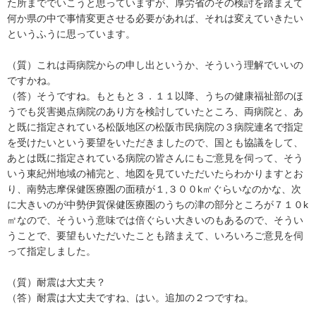
た所まででいこうと思っていますが、厚労省のその検討を踏まえて
何か県の中で事情変更させる必要があれば、それは変えていきたい
というふうに思っています。
（質）これは両病院からの申し出というか、そういう理解でいいの
ですかね。
（答）そうですね。もともと３．１１以降、うちの健康福祉部のほ
うでも災害拠点病院のあり方を検討していたところ、両病院と、あ
と既に指定されている松阪地区の松阪市民病院の３病院連名で指定
を受けたいという要望をいただきましたので、国とも協議をして、
あとは既に指定されている病院の皆さんにもご意見を伺って、そう
いう東紀州地域の補完と、地図を見ていただいたらわかりますとお
り、南勢志摩保健医療圏の面積が１,３００k㎡ぐらいなのかな、次
に大きいのが中勢伊賀保健医療圏のうちの津の部分ところが７１０k
㎡なので、そういう意味では倍ぐらい大きいのもあるので、そうい
うことで、要望もいただいたことも踏まえて、いろいろご意見を伺
って指定しました。
（質）耐震は大丈夫？
（答）耐震は大丈夫ですね、はい。追加の２つですね。