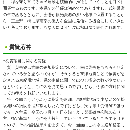
に、緑を守り育てる国民運動を積極的に推進していくことを目的に
開催するものです。本県での開催は初めてでありますし、式年遷宮
の年であるとともに、会場が観光資源の多い地域に位置することか
ら、三重県、特に県南部の魅力を全国に発信する機会にしていきた
いと考えております。ちなみに２４年度は秋田県で開催されます。
質疑応答
○発表項目に関する質疑
（質）災害拠点病院の追加指定について、主に災害をもちろん想定
されているかと思うのですが、そうすると東海地震などで被害が想
定される東紀州地域、県の南部に関しては少し指定の数が少ないか
なというような、この図を見て思うのですけども、今後の方針に関
してお考えをお願いいたします。
（答）今回こういうふうに指定を追加、東紀州地域で少ないので松
阪地区の病院を追加指定したんですけども、実は厚生労働省のほう
で今、来年度、今回の３月１１日を踏まえて災害拠点病院のあり
方、指定基準というのを今検討していただいているところでありま
すので、その検討結果を踏まえて、今、当面はこの今回追加指定し