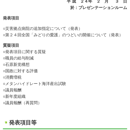
平 成 ２４年 ２ 月 ３ 日
於：プレゼンテーションルーム
発表項目
○災害拠点病院の追加指定について（発表）
○第２４回全国「みどりの愛護」のつどいの開催について（発表）
質疑項目
○発表項目に関する質疑
○職員の給与削減
○石原新党構想
○国政に対する評価
○消費増税
○メタンハイドレート海洋産出試験
○議員報酬
○新年度組織
○議員報酬（再質問）
発表項目等