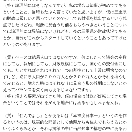
（答）論理的にはそうなんですが、私の場合は知事が初めてである
ということと、当時もたぶん言っていたと思いますが、僕は三重県
の財政は厳しいと思っていたので少しでも財源を捻出するという観
点でしたけどね。報酬に見合う対価をもらうべきということについ
ては論理的には異論はないけれども、今の三重県の財政状況である
とか、自分がこれからスタートしていくということもあって下げた
というのがあります。
（質）ベースは結局人口ではないですか、何にしたって議会の定数
にしても、報酬にしても、財政規模にしても、国からの交付金にし
ても。だとすればそれはそれで一つの基準として非常に明快なので
すけど、逆に県人口が２００万人とか３００万人とかそれを増やし
てみせると、増えた時にはそれなりに見合う形の報酬にしないとか
えってバランスを欠く面もあるじゃないですか。
（答）増える要素が出てきた時、僕の場合は財政が好転してきた場
合ということではそれを変える地合にはあるかもしれませんね。
（質）『住んでよし』とかあるいは『幸福度日本一』というのを作
るというのは、現実的な問題として他県からも住んでもらえるとか
いうふくらみとか、それは施策の中に当然知事の構想の中にあるわ