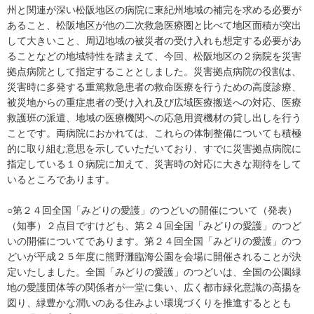
州と関連が深い松阪地区の病院に東紀州地域の補完を求める必要が
あること、松阪地区が他の二次救急医療圏と比べて地区面積が突出
して大きいこと、周辺地域の被災者の受け入れも想定する必要があ
ることなどの地域特性を踏まえて、今回、松阪地区の２病院を災害
拠点病院として指定することとしました。災害拠点病院の役割は、
災害時に多発する重篤救急患者の救命医療を行うための高度診療、
被災地からの重症患者の受け入れ及び広域医療搬送への対応、医療
救護班の派遣、地域の医療機関への応急用資機材の貸し出しを行う
ことです。両病院におかれては、これらの体制整備についても積極
的に取り組む意思を示していただいており、すでに災害拠点病院に
指定している１０病院に加えて、災害時の対応に大きな期待をして
いるところであります。
○第２４回全国「みどりの愛護」のつどいの開催について（発表）
（知事）２点目ですけども、第２４回全国「みどりの愛護」のつど
いの開催についてであります。第２４回全国「みどりの愛護」のつ
どいが平成２５年度に熊野灘臨海公園を会場に開催されることが決
定いたしました。全国「みどりの愛護」のつどいは、全国の公園緑
地の愛護団体等の関係者が一堂に集い、広く都市緑化意識の高揚を
図り、緑豊かな潤いのある住みよい環境づくりを推進するととも