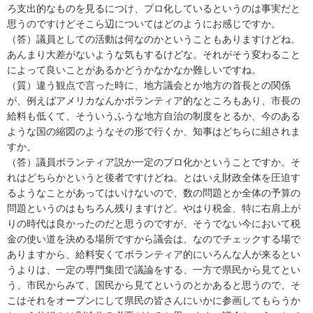
ろ支出的なものを見るにつけ、プロ化しているというのは事実だと
思うのですけどそこら辺についてはどのようにお感じですか。
（答）議員としての活動は何なのかということもありますけどね。
あんまり大差がないような気もするけどな。それがそう変わること
によって良いことがあるかどうかなかなか難しいですね。
（質）違う観点で言った時に、地方議会とか地方の首長との関係
が、例えばアメリカなんかボランティア的なところもあり、市長の
給料も低くて、そういうふうな地方自治の制度をとるか、今のある
ような国の縮図のようなその形で行くか、知事はどちらに組されま
すか。
（答）議員ボランティア説か一定のプロ化かということですか。そ
れはどちらかというと後者ですけどね。とはいえ財政全体を圧迫す
るようなことがあってはいけないので、数の問題とか全体の予算の
問題というのはもちろん残りますけど。やはり税金、特に右肩上が
りの時代は良かったのだと思うのですが、そうでない今において税
金の使い道を決める場所ですから議会は、なのでチェックする場で
ありますから、給料安くてボランティア的にいろんな人が来るとい
うよりは、一定の専門集団で議論をする、一方で県民から見てとい
う、市民からみて、国民から見てというのとかあると思うので、そ
こはそれをオープンにして県民の皆さんにいかに参画してもらうか