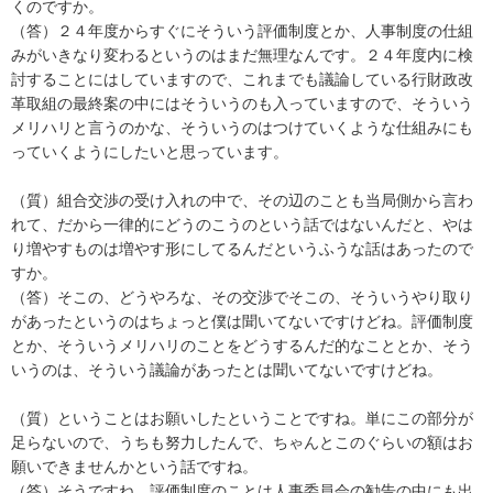
くのですか。
（答）２４年度からすぐにそういう評価制度とか、人事制度の仕組
みがいきなり変わるというのはまだ無理なんです。２４年度内に検
討することにはしていますので、これまでも議論している行財政改
革取組の最終案の中にはそういうのも入っていますので、そういう
メリハリと言うのかな、そういうのはつけていくような仕組みにも
っていくようにしたいと思っています。
（質）組合交渉の受け入れの中で、その辺のことも当局側から言わ
れて、だから一律的にどうのこうのという話ではないんだと、やは
り増やすものは増やす形にしてるんだというふうな話はあったので
すか。
（答）そこの、どうやろな、その交渉でそこの、そういうやり取り
があったというのはちょっと僕は聞いてないですけどね。評価制度
とか、そういうメリハリのことをどうするんだ的なこととか、そう
いうのは、そういう議論があったとは聞いてないですけどね。
（質）ということはお願いしたということですね。単にこの部分が
足らないので、うちも努力したんで、ちゃんとこのぐらいの額はお
願いできませんかという話ですね。
（答）そうですね。評価制度のことは人事委員会の勧告の中にも出