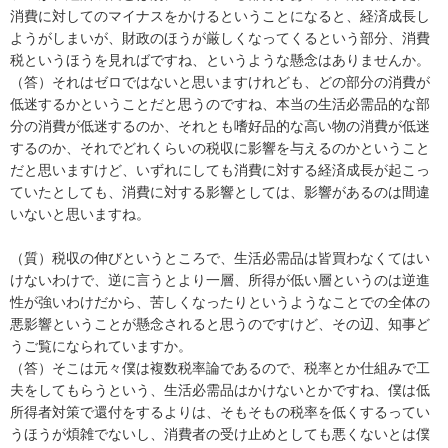
消費に対してのマイナスをかけるということになると、経済成長し
ようがしまいが、財政のほうが厳しくなってくるという部分、消費
税というほうを見ればですね、というような懸念はありませんか。
（答）それはゼロではないと思いますけれども、どの部分の消費が
低迷するかということだと思うのですね、本当の生活必需品的な部
分の消費が低迷するのか、それとも嗜好品的な高い物の消費が低迷
するのか、それでどれくらいの税収に影響を与えるのかということ
だと思いますけど、いずれにしても消費に対する経済成長が起こっ
ていたとしても、消費に対する影響としては、影響があるのは間違
いないと思いますね。
（質）税収の伸びというところで、生活必需品は皆買わなくてはい
けないわけで、逆に言うとより一層、所得が低い層というのは逆進
性が強いわけだから、苦しくなったりというようなことでの全体の
悪影響ということが懸念されると思うのですけど、その辺、知事ど
うご覧になられていますか。
（答）そこは元々僕は複数税率論であるので、税率とか仕組みで工
夫をしてもらうという、生活必需品はかけないとかですね、僕は低
所得者対策で還付をするよりは、そもそもの税率を低くするってい
うほうが煩雑でないし、消費者の受け止めとしても悪くないとは僕