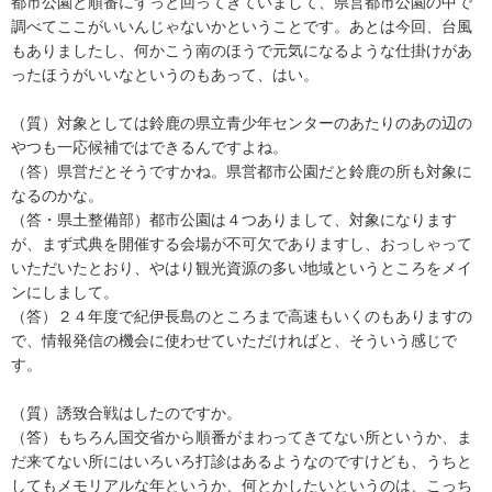
都市公園と順番にずっと回ってきていまして、県営都市公園の中で
調べてここがいいんじゃないかということです。あとは今回、台風
もありましたし、何かこう南のほうで元気になるような仕掛けがあ
ったほうがいいなというのもあって、はい。
（質）対象としては鈴鹿の県立青少年センターのあたりのあの辺の
やつも一応候補ではできるんですよね。
（答）県営だとそうですかね。県営都市公園だと鈴鹿の所も対象に
なるのかな。
（答・県土整備部）都市公園は４つありまして、対象になります
が、まず式典を開催する会場が不可欠でありますし、おっしゃって
いただいたとおり、やはり観光資源の多い地域というところをメイ
ンにしまして。
（答）２４年度で紀伊長島のところまで高速もいくのもありますの
で、情報発信の機会に使わせていただければと、そういう感じで
す。
（質）誘致合戦はしたのですか。
（答）もちろん国交省から順番がまわってきてない所というか、ま
だ来てない所にはいろいろ打診はあるようなのですけども、うちと
してもメモリアルな年というか、何とかしたいというのは、こっち