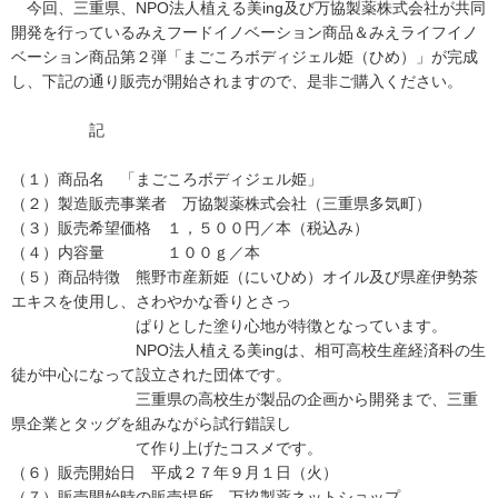
今回、三重県、NPO法人植える美ing及び万協製薬株式会社が共同
開発を行っているみえフードイノベーション商品＆みえライフイノ
ベーション商品第２弾「まごころボディジェル姫（ひめ）」が完成
し、下記の通り販売が開始されますので、是非ご購入ください。
記
（１）商品名 「まごころボディジェル姫」
（２）製造販売事業者 万協製薬株式会社（三重県多気町）
（３）販売希望価格 １，５００円／本（税込み）
（４）内容量 １００ｇ／本
（５）商品特徴 熊野市産新姫（にいひめ）オイル及び県産伊勢茶
エキスを使用し、さわやかな香りとさっ
ぱりとした塗り心地が特徴となっています。
NPO法人植える美ingは、相可高校生産経済科の生
徒が中心になって設立された団体です。
三重県の高校生が製品の企画から開発まで、三重
県企業とタッグを組みながら試行錯誤し
て作り上げたコスメです。
（６）販売開始日 平成２７年９月１日（火）
（７）販売開始時の販売場所 万協製薬ネットショップ