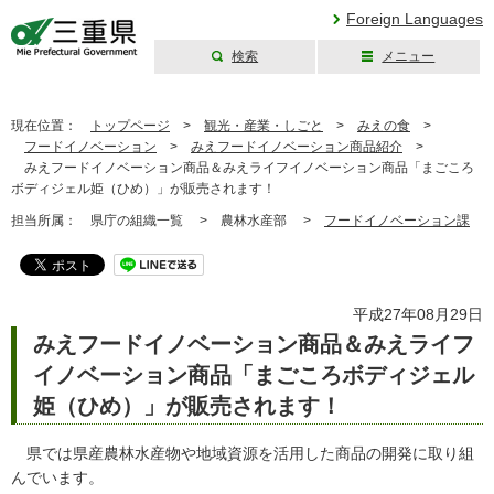
Foreign Languages
検索
メニュー
三重県公式ウェブ
サイト
現在位置：
トップページ
>
観光・産業・しごと
>
みえの食
>
フードイノベーション
>
みえフードイノベーション商品紹介
>
みえフードイノベーション商品＆みえライフイノベーション商品「まごころ
ボディジェル姫（ひめ）」が販売されます！
担当所属：
県庁の組織一覧 >
農林水産部 >
フードイノベーション課
平成27年08月29日
みえフードイノベーション商品＆みえライフ
イノベーション商品「まごころボディジェル
姫（ひめ）」が販売されます！
県では県産農林水産物や地域資源を活用した商品の開発に取り組
んでいます。