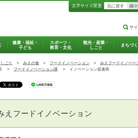
文字サイズ変更
元に戻す
縮小
サイ
健康・福祉・
スポーツ・
観光・産業・
犯
まちづく
子ども
教育・文化
しごと
・しごと
>
みえの食
>
フードイノベーション
>
みえフードイノベー
部 >
フードイノベーション課
>
イノベーション促進班
みえフードイノベーション