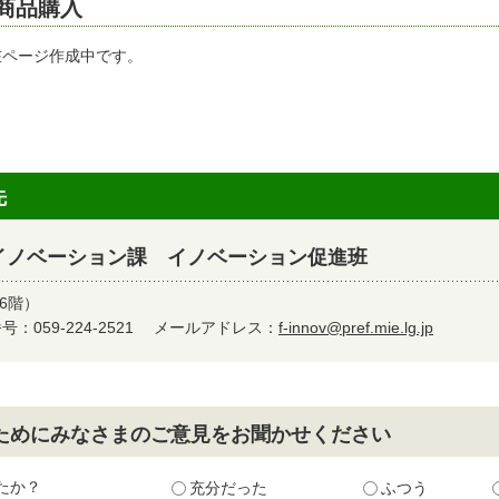
商品購入
在ページ作成中です。
先
イノベーション課 イノベーション促進班
6階）
：059-224-2521
メールアドレス：
f-innov@pref.mie.lg.jp
ためにみなさまのご意見をお聞かせください
たか？
充分だった
ふつう