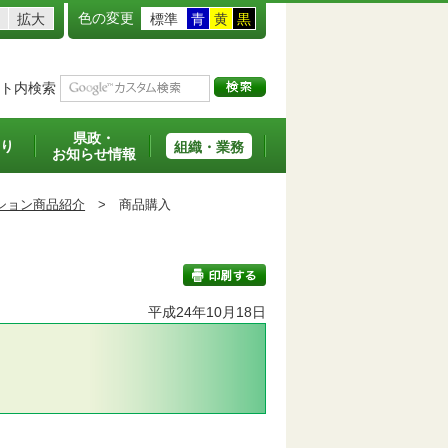
色の変更
拡大
標準
青
黄
黒
ト内検索
県政・
り
組織・業務
お知らせ情報
ション商品紹介
>
商品購入
平成24年10月18日
印刷する