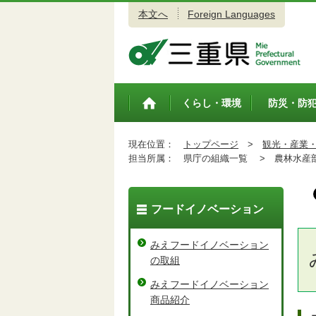
本文へ
Foreign Languages
三重県公式ウェブサイト
くらし・環境
防災・防
トップペ
ージ
現在位置：
トップページ
>
観光・産業
担当所属：
県庁の組織一覧 >
農林水産
フードイノベーション
みえフードイノベーション
の取組
みえフードイノベーション
商品紹介