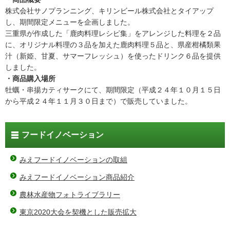
株式会社サノプランニング、キリンビール株式会社とタイアップ
し、期間限定メニューを企画しました。
三重県が作成した「鹿肉料理レシピ集」をアレンジした料理を２品
に、オリジナル料理の３品を加えた鹿肉料理５品と、県産柑橘類果
汁（新姫、甘夏、サマーフレッシュ）を使ったドリンク６品を提供
しました。
・商品購入場所
牡蠣・串揚カティサークにて、期間限定（平成２４年１０月１５日
から平成２４年１１月３０日まで）で販売していました。
フードイノベーション
みえフードイノベーションの取組
みえフードイノベーション商品紹介
農林水産物フォトライブラリー
東京2020大会を契機とした販売拡大