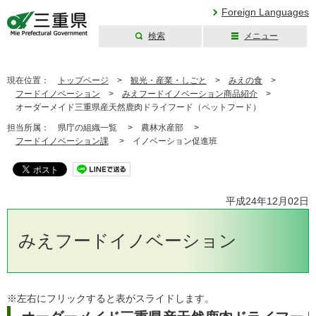
Foreign Languages
検索
メニュー
三重県公式ウェブ
サイト
現在位置：
トップページ
>
観光・産業・しごと
>
みえの食
>
フードイノベーション
>
みえフードイノベーション商品紹介
>
オーダーメイド三重県産天然鹿肉ドライフード（ペットフード）
担当所属：
県庁の組織一覧 >
農林水産部 >
フードイノベーション課
>
イノベーション促進班
平成24年12月02日
みえフードイノベーション
※左右にフリックすると表がスライドします。