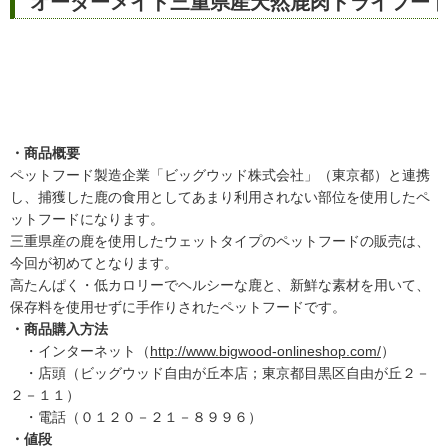
オーダーメイド三重県産天然鹿肉ドライフー
・商品概要
ペットフード製造企業「ビッグウッド株式会社」（東京都）と連携
し、捕獲した鹿の食用としてあまり利用されない部位を使用したペ
ットフードになります。
三重県産の鹿を使用したウェットタイプのペットフードの販売は、
今回が初めてとなります。
高たんぱく・低カロリーでヘルシーな鹿と、新鮮な素材を用いて、
保存料を使用せずに手作りされたペットフードです。
・商品購入方法
・インターネット（
http://www.bigwood-onlineshop.com/
）
・店頭（ビッグウッド自由が丘本店；東京都目黒区自由が丘２－
２－１１）
・電話（０１２０－２１－８９９６）
・値段