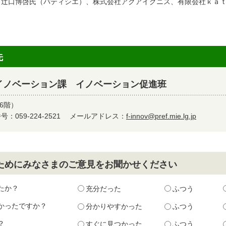
口博啓氏（パティシエ）、株式会社アクアイグニス、有限会社ｋａｔ
先
イノベーション課 イノベーション促進班
6階）
：059-224-2521
メールアドレス：
f-innov@pref.mie.lg.jp
ためにみなさまのご意見をお聞かせください
たか？
充分だった
ふつう
かったですか？
分かりやすかった
ふつう
？
すぐに見つかった
ふつう