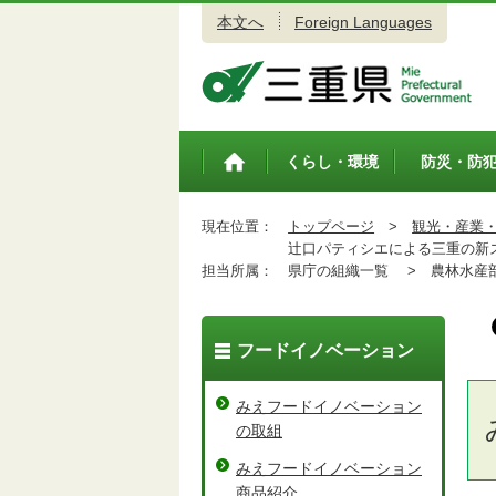
本文へ
Foreign Languages
三重県公式ウェブサイト
くらし・環境
防災・防
トップペ
ージ
現在位置：
トップページ
>
観光・産業
辻口パティシエによる三重の新
担当所属：
県庁の組織一覧 >
農林水産
フードイノベーション
みえフードイノベーション
の取組
みえフードイノベーション
商品紹介