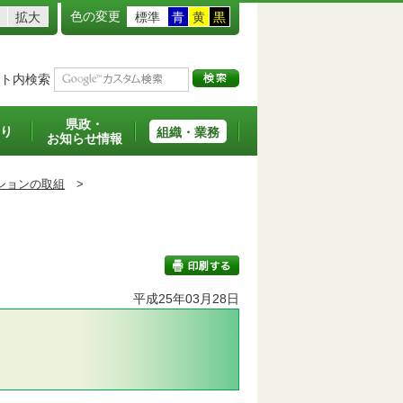
色の変更
拡大
標準
青
黄
黒
ト内検索
県政・
り
組織・業務
お知らせ情報
ションの取組
>
平成25年03月28日
印刷する