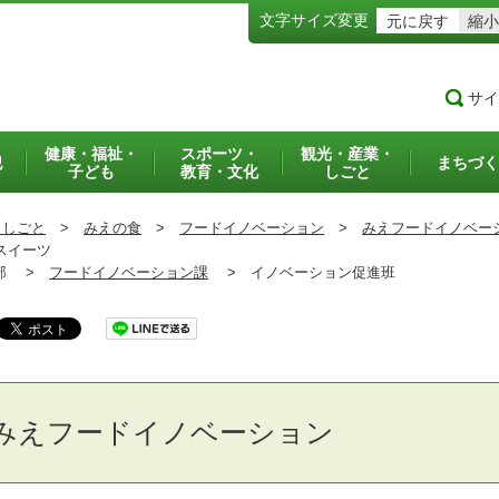
文字サイズ変更
元に戻す
縮小
サイ
健康・福祉・
スポーツ・
観光・産業・
犯
まちづく
子ども
教育・文化
しごと
・しごと
>
みえの食
>
フードイノベーション
>
みえフードイノベー
スイーツ
部 >
フードイノベーション課
>
イノベーション促進班
みえフードイノベーション