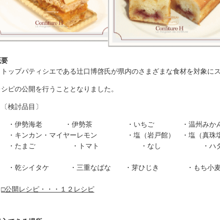
概要
ップパティシエである辻口博啓氏が県内のさまざまな食材を対象にス
シピの公開を行うこととなりました。
検討品目〕
伊勢海老 ・伊勢茶 ・いちご ・温州みかん、み
キンカン・マイヤーレモン ・塩（岩戸館） ・塩（真珠
たまご ・トマト ・なし ・ハタケシメジ
乾シイタケ ・三重なばな ・芽ひじき ・もち小
□公開レシピ・・・１２レシピ