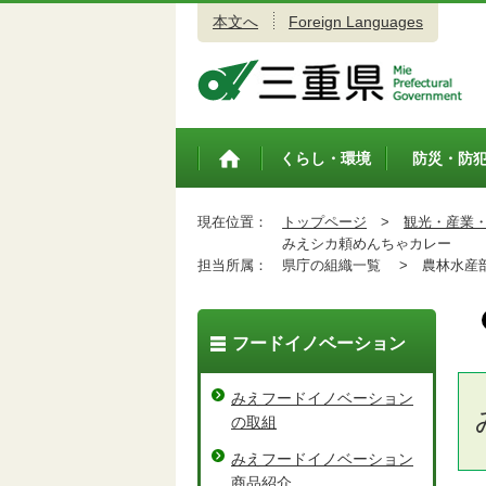
本文へ
Foreign Languages
三重県公式ウェブサイト
くらし・環境
防災・防
トップペ
ージ
現在位置：
トップページ
>
観光・産業
みえシカ頼めんちゃカレー
担当所属：
県庁の組織一覧 >
農林水産
フードイノベーション
みえフードイノベーション
の取組
みえフードイノベーション
商品紹介