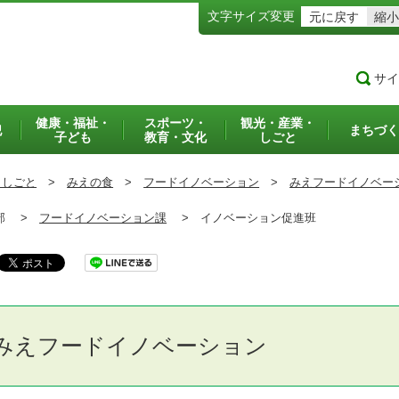
文字サイズ変更
元に戻す
縮小
サイ
健康・福祉・
スポーツ・
観光・産業・
犯
まちづく
子ども
教育・文化
しごと
・しごと
>
みえの食
>
フードイノベーション
>
みえフードイノベー
部 >
フードイノベーション課
>
イノベーション促進班
みえフードイノベーション