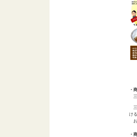
・
三
三
け
お
・