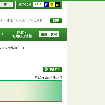
色の変更
拡大
標準
青
黄
黒
ト内検索
県政・
り
組織・業務
お知らせ情報
ション商品紹介
>
平成26年07月02日
印刷する