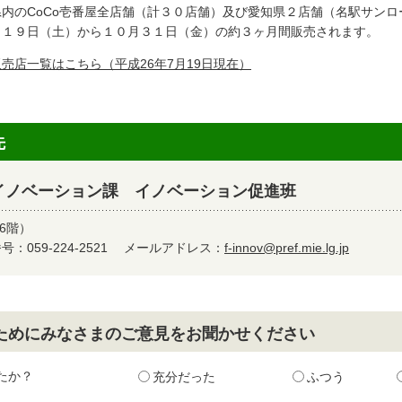
内のCoCo壱番屋全店舗（計３０店舗）及び愛知県２店舗（名駅サンロ
月１９日（土）から１０月３１日（金）の約３ヶ月間販売されます。
販売店一覧はこちら（平成26年7月19日現在）
先
イノベーション課 イノベーション促進班
6階）
：059-224-2521
メールアドレス：
f-innov@pref.mie.lg.jp
ためにみなさまのご意見をお聞かせください
たか？
充分だった
ふつう