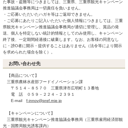
た事故・盗難等につきましては、三重県、三重県観光キャンペーン
推進協議会事務局は一切責任を負いません。
・ご応募いただいたハガキ等はご返却できません。
・ご応募にあたりご記入いただいた個人情報につきましては、三重
県観光キャンペーン推進協議会事務局が適切に管理し、賞品の発
送、個人を特定しない統計的情報としてのみ使用し、キャンペーン
終了後、一定期間経過後に破棄します。なお、お客様の同意なし
に・謗O者に開示・提供することはありません（法令等により開示
を求められた場合を除く）。
お問い合わせ先
【商品について】
三重県農林水産部フードイノベーション課
〒５１４－８５７０ 三重県津市広明町１３番地
電 話 ０５９－２２４－２３９１
E-mail
f-innov@pref.mie.jp
【キャンペーンについて】
三重県観光キャンペーン推進協議会事務局（三重県雇用経済部観
光・国際局観光誘客課内）