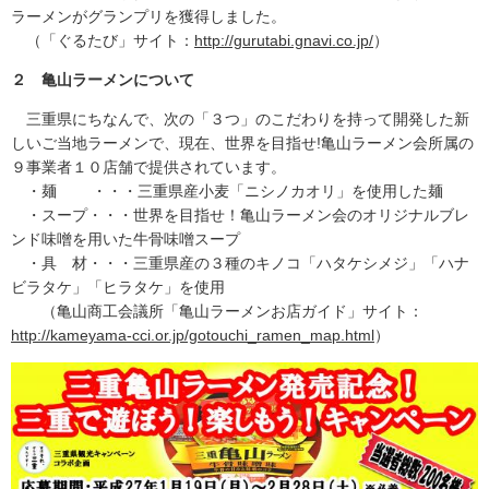
ラーメンがグランプリを獲得しました。
（「ぐるたび」サイト：
http://gurutabi.gnavi.co.jp/
）
２ 亀山ラーメンについて
三重県にちなんで、次の「３つ」のこだわりを持って開発した新
しいご当地ラーメンで、現在、世界を目指せ!亀山ラーメン会所属の
９事業者１０店舗で提供されています。
・麺 ・・・三重県産小麦「ニシノカオリ」を使用した麺
・スープ・・・世界を目指せ！亀山ラーメン会のオリジナルブレ
ンド味噌を用いた牛骨味噌スープ
・具 材・・・三重県産の３種のキノコ「ハタケシメジ」「ハナ
ビラタケ」「ヒラタケ」を使用
（亀山商工会議所「亀山ラーメンお店ガイド」サイト：
http://kameyama-cci.or.jp/gotouchi_ramen_map.html
）