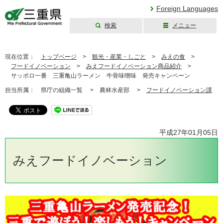
Foreign Languages
検索
メニュー
三重県公式ウェブ
サイト
現在位置：
トップページ
>
観光・産業・しごと
>
みえの食
>
フードイノベーション
>
みえフードイノベーション商品紹介
>
サッポロ一番 三重亀山ラーメン 牛骨味噌味 発売キャンペーン
担当所属：
県庁の組織一覧 >
農林水産部 >
フードイノベーション課
平成27年01月05日
みえフードイノベーション