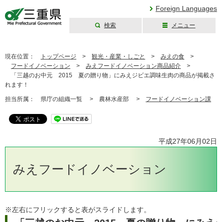
Foreign Languages
検索
メニュー
三重県公式ウェブ
サイト
現在位置：
トップページ
>
観光・産業・しごと
>
みえの食
>
フードイノベーション
>
みえフードイノベーション商品紹介
>
「三越のお中元 2015 夏の贈り物」にみえジビエ調味生肉の商品が掲載さ
れます！
担当所属：
県庁の組織一覧 >
農林水産部 >
フードイノベーション課
平成27年06月02日
みえフードイノベーション
※左右にフリックすると表がスライドします。