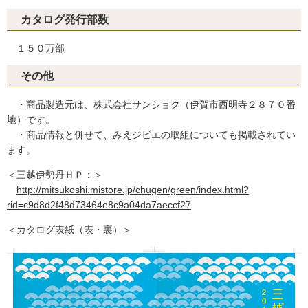
カタログ発行部数
１５０万部
その他
・商品製造元は、株式会社サンショク（伊賀市西明寺２８７０番
地）です。
・商品情報と併せて、みえジビエの取組についても掲載されてい
ます。
＜三越伊勢丹ＨＰ：＞
http://mitsukoshi.mistore.jp/chugen/green/index.html?
rid=c9d8d2f48d73464e8c9a04da7aeccf27
＜カタログ表紙（表・裏）＞