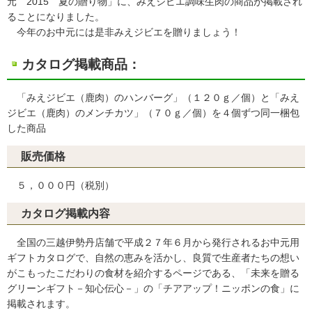
元 2015 夏の贈り物」に、みえジビエ調味生肉の商品が掲載され
ることになりました。
今年のお中元には是非みえジビエを贈りましょう！
カタログ掲載商品：
「みえジビエ（鹿肉）のハンバーグ」（１２０ｇ／個）と「みえ
ジビエ（鹿肉）のメンチカツ」（７０ｇ／個）を４個ずつ同一梱包
した商品
販売価格
５，０００円（税別）
カタログ掲載内容
全国の三越伊勢丹店舗で平成２７年６月から発行されるお中元用
ギフトカタログで、自然の恵みを活かし、良質で生産者たちの想い
がこもったこだわりの食材を紹介するページである、「未来を贈る
グリーンギフト－知心伝心－」の「チアアップ！ニッポンの食」に
掲載されます。