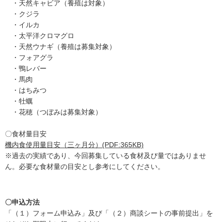
・天然キャビア（養殖は対象）
・クジラ
・イルカ
・太平洋クロマグロ
・天然ウナギ（養殖は募集対象）
・フォアグラ
・鴨レバー
・馬肉
・はちみつ
・牡蠣
・花穂（つぼみは募集対象）
〇食材量目安
機内食使用量目安（三ヶ月分）
(PDF:365KB)
※過去の実績であり、今回募集している食材及び量ではありませ
ん。必要な食材量の目安とし参考にしてください。
〇申込方法
「（１）フォーム申込み」及び「（２）商談シートの事前提出」を