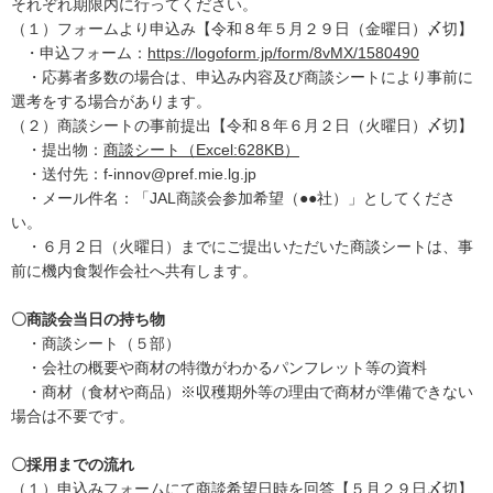
それぞれ期限内に行ってください。
（１）フォームより申込み【令和８年５月２９日（金曜日）〆切】
・申込フォーム：
https://logoform.jp/form/8vMX/1580490
・応募者多数の場合は、申込み内容及び商談シートにより事前に
選考をする場合があります。
（２）商談シートの事前提出【令和８年６月２日（火曜日）〆切】
・提出物：
商談シート
（Excel:628KB）
・送付先：f-innov@pref.mie.lg.jp
・メール件名：「JAL商談会参加希望（●●社）」としてくださ
い。
・６月２日（火曜日）までにご提出いただいた商談シートは、事
前に機内食製作会社へ共有します。
〇商談会当日の持ち物
・商談シート（５部）
・会社の概要や商材の特徴がわかるパンフレット等の資料
・商材（食材や商品）※収穫期外等の理由で商材が準備できない
場合は不要です。
〇採用までの流れ
（１）申込みフォームにて商談希望日時を回答【５月２９日〆切】