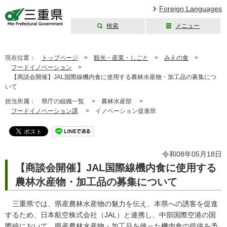
Foreign Languages
検索
メニュー
三重県公式ウェブ
サイト
現在位置：
トップページ
>
観光・産業・しごと
>
みえの食
>
フードイノベーション
>
【商談会開催】JAL国際線機内食に使用する農林水産物・加工品の募集につ
いて
担当所属：
県庁の組織一覧 >
農林水産部 >
フードイノベーション課
>
イノベーション促進班
令和08年05月18日
【商談会開催】JAL国際線機内食に使用する
農林水産物・加工品の募集について
三重県では、県産農林水産物の魅力を伝え、本県への誘客を促進
するため、日本航空株式会社（JAL）と連携し、中部国際空港の国
際線において、県産農林水産物・加工品を使った機内食の提供を予