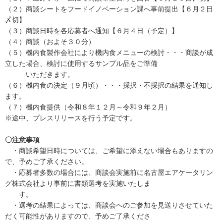
（２）商談シートをフードイノベーション課へ事前提出【６月２日
〆切】
（３）商談日時を各応募者へ通知【６月４日（予定）】
（４）商談（およそ３０分）
（５）機内食製作会社により機内食メニューの検討・・・商談が成
立した場合、検討に使用するサンプル品をご準備
いただきます。
（６）機内食の決定（９月頃）・・・採択・不採択の結果を通知し
ます。
（７）機内食提供（令和８年１２月～令和９年２月）
※途中、プレスリリースを行う予定です。
〇注意事項
・商談希望日時については、ご希望に添えない場合もありますの
で、予めご了承ください。
・応募者多数の場合には、商談会実施前に名古屋エアケータリン
グ株式会社より事前に書類選考を実施いたしま
す。
・選考の結果によっては、商談会へのご参加を見送りさせていた
だく可能性がありますので、予めご了承くださ