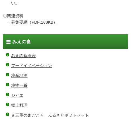
い。
〇関連資料
・
募集要綱（PDF:168KB）
みえの食
みえの食総合
フードイノベーション
地産地消
地物一番
ジビエ
郷土料理
＃三重のまごころ ふるさとギフトセット