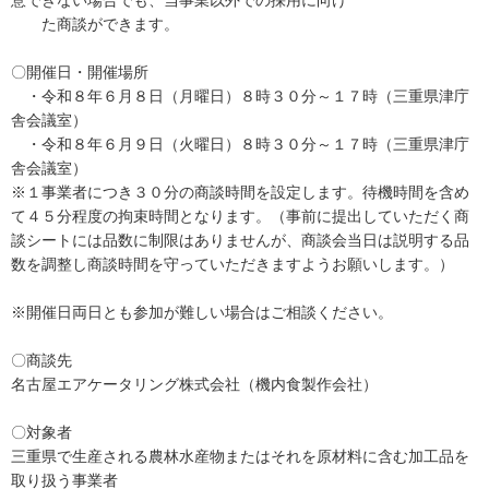
意できない場合でも、当事業以外での採用に向け
た商談ができます。
〇開催日・開催場所
・令和８年６月８日（月曜日）８時３０分～１７時（三重県津庁
舎会議室）
・令和８年６月９日（火曜日）８時３０分～１７時（三重県津庁
舎会議室）
※１事業者につき３０分の商談時間を設定します。待機時間を含め
て４５分程度の拘束時間となります。（事前に提出していただく商
談シートには品数に制限はありませんが、商談会当日は説明する品
数を調整し商談時間を守っていただきますようお願いします。）
※開催日両日とも参加が難しい場合はご相談ください。
〇商談先
名古屋エアケータリング株式会社（機内食製作会社）
〇対象者
三重県で生産される農林水産物またはそれを原材料に含む加工品を
取り扱う事業者