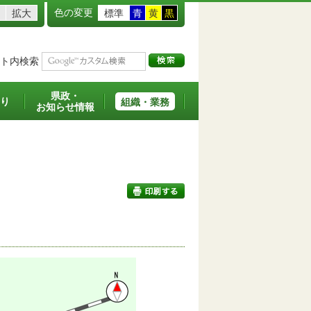
色の変更
拡大
標準
青
黄
黒
ト内検索
県政・
り
組織・業務
お知らせ情報
印刷する