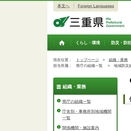
本文へ
Foreign Languages
三重県公式ウェブサイト
くらし・環境
防災・防
トップペ
ージ
現在位置：
トップページ
>
組織・業務
担当所属：
県庁の組織一覧 >
地域防災総
組織・業務
県庁の組織一覧
庁舎別・事務所別地域機関
一覧
関係機関・施設案内