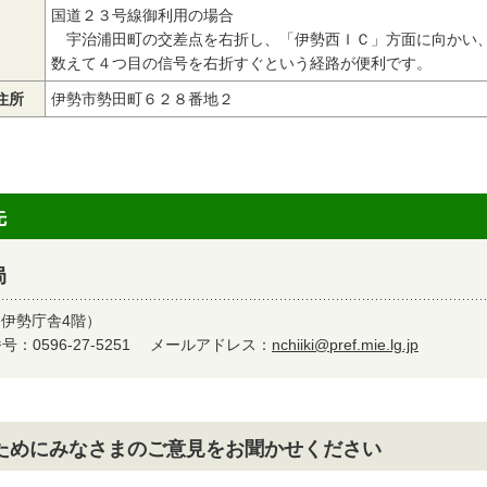
国道２３号線御利用の場合
宇治浦田町の交差点を右折し、「伊勢西ＩＣ」方面に向かい
数えて４つ目の信号を右折すぐという経路が便利です。
住所
伊勢市勢田町６２８番地２
先
局
（伊勢庁舎4階）
：0596-27-5251
メールアドレス：
nchiiki@pref.mie.lg.jp
ためにみなさまのご意見をお聞かせください