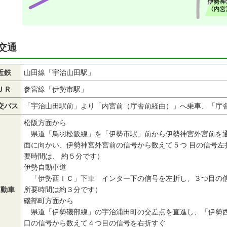
交通
近鉄
山田線「宇治山田駅」
ＪＲ
参宮線「伊勢市駅」
交バス
「宇治山田駅前」より「内宮前（庁舎前経由）」へ乗車、「庁
松阪方面から
県道「鳥羽松阪線」を「伊勢市駅」前から伊勢神宮外宮前を
面に向かい、伊勢神宮外宮前の信号から数えて５つ 目の信号左
要時間は、 約５分です）
伊勢自動車道
「伊勢西ＩＣ」下車 インター下の信号を左折し、３つ目の信号
自動車
所要時間は約３分です）
磯部町方面から
県道「伊勢磯部線」の宇治浦田町の交差点を直進し、「伊勢西
口の信号から数えて４つ目の信号を右折すぐ