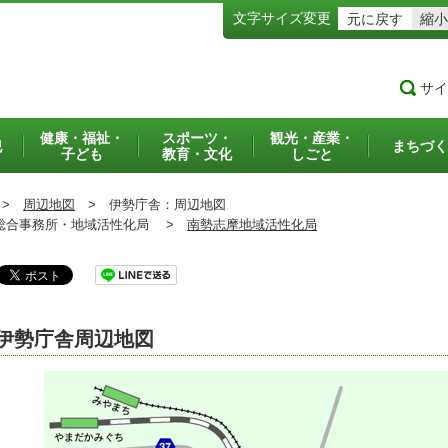
文字サイズ変更
元に戻す
縮小
サイ
健康・福祉・
スポーツ・
観光・産業・
犯
まちづく
子ども
教育・文化
しごと
>
周辺地図
>
伊勢庁舎：周辺地図
合事務所・地域活性化局 >
南勢志摩地域活性化局
伊勢庁舎周辺地図