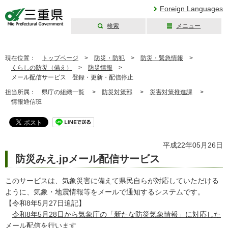
Foreign Languages
検索
メニュー
三重県公式ウェブ
サイト
現在位置：
トップページ
>
防災・防犯
>
防災・緊急情報
>
くらしの防災（備え）
>
防災情報
>
メール配信サービス 登録・更新・配信停止
担当所属：
県庁の組織一覧 >
防災対策部
>
災害対策推進課
>
情報通信班
平成22年05月26日
防災みえ.jpメール配信サービス
このサービスは、気象災害に備えて県民自らが対応していただける
ように、気象・地震情報等をメールで通知するシステムです。
【令和8年5月27日追記】
令和8年5月28日から気象庁の「新たな防災気象情報」に対応した
メール配信を行います