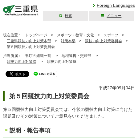
Foreign Languages
検索
メニュー
三重県公式ウェブ
サイト
現在位置：
トップページ
>
スポーツ・教育・文化
>
スポーツ
>
三重県競技力向上対策本部
>
対策本部
>
競技力向上対策委員会
>
第５回競技力向上対策委員会
担当所属：
県庁の組織一覧 >
地域連携・交通部 >
競技力向上対策課
>
競技力向上対策班
平成27年09月04日
第５回競技力向上対策委員会
第５回競技力向上対策委員会では、今後の競技力向上対策に向けた
課題及びその対策についてご意見をいただきました。
説明・報告事項