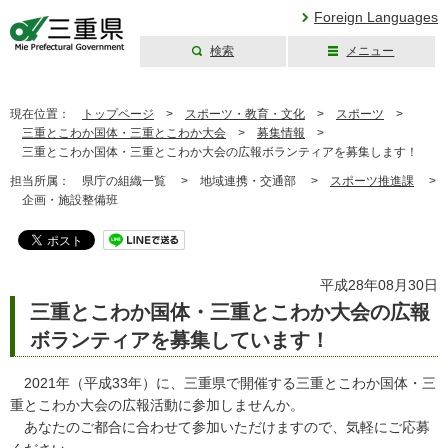
Foreign Languages
検索
メニュー
三重県公式ウェブ
サイト
現在位置：
トップページ
>
スポーツ・教育・文化
>
スポーツ
>
三重とこわか国体・三重とこわか大会
>
募集情報
>
三重とこわか国体・三重とこわか大会の広報ボランティアを募集します！
担当所属：
県庁の組織一覧 >
地域連携・交通部 >
スポーツ推進課
>
企画・施設整備班
平成28年08月30日
三重とこわか国体・三重とこわか大会の広報
ボランティアを募集しています！
2021年（平成33年）に、三重県で開催する三重とこわか国体・三
重とこわか大会の広報活動に参加しませんか。
あなたのご都合に合わせて参加いただけますので、気軽にご応募