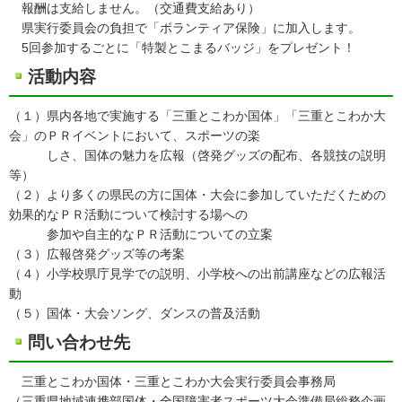
報酬は支給しません。（交通費支給あり）
県実行委員会の負担で「ボランティア保険」に加入します。
5回参加するごとに「特製とこまるバッジ」をプレゼント！
活動内容
（１）県内各地で実施する「三重とこわか国体」「三重とこわか大
会」のＰＲイベントにおいて、スポーツの楽
しさ、国体の魅力を広報（啓発グッズの配布、各競技の説明
等）
（２）より多くの県民の方に国体・大会に参加していただくための
効果的なＰＲ活動について検討する場への
参加や自主的なＰＲ活動についての立案
（３）広報啓発グッズ等の考案
（４）小学校県庁見学での説明、小学校への出前講座などの広報活
動
（５）国体・大会ソング、ダンスの普及活動
問い合わせ先
三重とこわか国体・三重とこわか大会実行委員会事務局
（三重県地域連携部国体・全国障害者スポーツ大会準備局総務企画