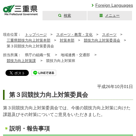
Foreign Languages
検索
メニュー
三重県公式ウェブ
サイト
現在位置：
トップページ
>
スポーツ・教育・文化
>
スポーツ
>
三重県競技力向上対策本部
>
対策本部
>
競技力向上対策委員会
>
第３回競技力向上対策委員会
担当所属：
県庁の組織一覧 >
地域連携・交通部 >
競技力向上対策課
>
競技力向上対策班
平成26年10月01日
第３回競技力向上対策委員会
第３回競技力向上対策委員会では、今後の競技力向上対策に向けた
課題及びその対策についてご意見をいただきました。
説明・報告事項